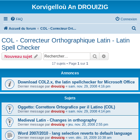
Korvigelloù An DROUIZIG
FAQ
Connexion
R
Accueil du forum
COL - Correcteur Orthographique Latin - Latin Spell Checker
e
COL - Correcteur Orthographique Latin - Latin
c
Spell Checker
h
Rechercher
Recherche avanc
Nouveau sujet
e
17 sujets • Page
1
sur
1
r
Annonces
c
h
Download COL2.x, the latin spellchecker for Microsoft Office
Dernier message par
drouizig
«
sam. nov. 29, 2008 4:16 pm
e
r
Sujets
Oggetto: Correttore Ortografico per il Latino (COL)
Dernier message par
drouizig
«
sam. nov. 29, 2008 4:14 pm
Medieval Latin - Changes in orthography
Dernier message par
drouizig
«
jeu. nov. 20, 2008 2:55 pm
Word 2007/2010 - lang selection reverts to default language
Dernier message par
drouizig
«
ven. déc. 18, 2009 10:38 am