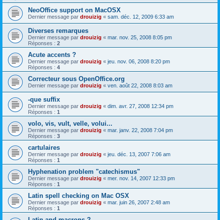
NeoOffice support on MacOSX
Dernier message par
drouizig
«
sam. déc. 12, 2009 6:33 am
Diverses remarques
Dernier message par
drouizig
«
mar. nov. 25, 2008 8:05 pm
Réponses :
2
Acute accents ?
Dernier message par
drouizig
«
jeu. nov. 06, 2008 8:20 pm
Réponses :
4
Correcteur sous OpenOffice.org
Dernier message par
drouizig
«
ven. août 22, 2008 8:03 am
-que suffix
Dernier message par
drouizig
«
dim. avr. 27, 2008 12:34 pm
Réponses :
1
volo, vis, vult, velle, volui...
Dernier message par
drouizig
«
mar. janv. 22, 2008 7:04 pm
Réponses :
3
cartulaires
Dernier message par
drouizig
«
jeu. déc. 13, 2007 7:06 am
Réponses :
1
Hyphenation problem "catechismus"
Dernier message par
drouizig
«
mer. nov. 14, 2007 12:33 pm
Réponses :
1
Latin spell checking on Mac OSX
Dernier message par
drouizig
«
mar. juin 26, 2007 2:48 am
Réponses :
1
Latin and macrons ?