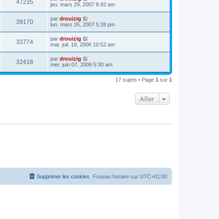
47235
jeu. mars 29, 2007 8:42 am
par
drouizig
39170
lun. mars 26, 2007 5:28 pm
par
drouizig
33774
mar. juil. 18, 2006 10:52 am
par
drouizig
32418
mer. juin 07, 2006 5:30 am
17 sujets • Page
1
sur
1
Aller
Supprimer les cookies
Fuseau horaire sur
UTC+01:00