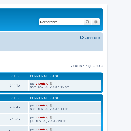
Rechercher
Recherche avancé
Connexion
17 sujets • Page
1
sur
1
VUES
DERNIER MESSAGE
par
drouizig
84445
sam. nov. 29, 2008 4:16 pm
VUES
DERNIER MESSAGE
par
drouizig
90795
sam. nov. 29, 2008 4:14 pm
par
drouizig
94675
jeu. nov. 20, 2008 2:55 pm
par
drouizig