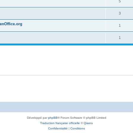
5
3
penOffice.org
1
1
Développé par
phpBB
® Forum Software © phpBB Limited
Traduction française officielle
©
Qiaeru
Confidentialité
|
Conditions