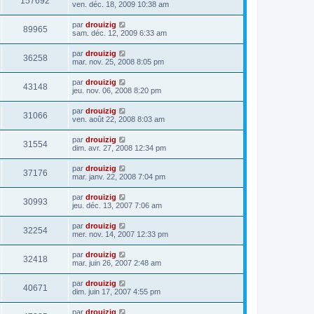
157692
ven. déc. 18, 2009 10:38 am
par
drouizig
89965
sam. déc. 12, 2009 6:33 am
par
drouizig
36258
mar. nov. 25, 2008 8:05 pm
par
drouizig
43148
jeu. nov. 06, 2008 8:20 pm
par
drouizig
31066
ven. août 22, 2008 8:03 am
par
drouizig
31554
dim. avr. 27, 2008 12:34 pm
par
drouizig
37176
mar. janv. 22, 2008 7:04 pm
par
drouizig
30993
jeu. déc. 13, 2007 7:06 am
par
drouizig
32254
mer. nov. 14, 2007 12:33 pm
par
drouizig
32418
mar. juin 26, 2007 2:48 am
par
drouizig
40671
dim. juin 17, 2007 4:55 pm
par
drouizig