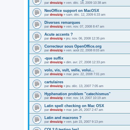
par
drouizig
»
ven. déc. 18, 2009 10:38 am
NeoOffice support on MacOSX
par
drouizig
»
sam. déc. 12, 2009 6:33 am
Diverses remarques
par
drouizig
»
ven. nov. 07, 2008 8:47 am
Acute accents ?
par
drouizig
»
jeu. nov. 06, 2008 12:35 pm
Correcteur sous OpenOffice.org
par
drouizig
»
ven. août 22, 2008 8:03 am
-que suffix
par
drouizig
»
dim. avr. 27, 2008 12:33 pm
volo, vis, vult, velle, volui...
par
drouizig
»
mar. janv. 22, 2008 7:01 pm
cartulaires
par
drouizig
»
jeu. déc. 13, 2007 7:05 am
Hyphenation problem "catechismus"
par
drouizig
»
mer. nov. 14, 2007 10:19 am
Latin spell checking on Mac OSX
par
drouizig
»
mar. juin 26, 2007 2:47 am
Latin and macrons ?
par
drouizig
»
ven. juin 15, 2007 9:13 pm
COL2.0 testing [en]