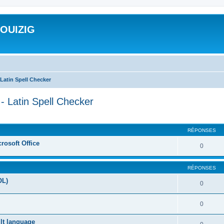
ROUIZIG
Latin Spell Checker
- Latin Spell Checker
cher
cherche avancée
RÉPONSES
rosoft Office
0
RÉPONSES
OL)
0
0
ult language