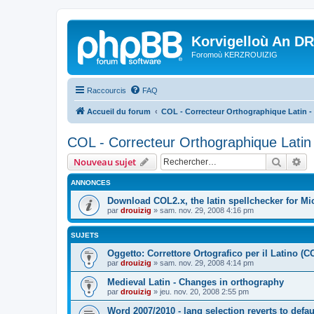
Korvigelloù An D
Foromoù KERZROUIZIG
Raccourcis
FAQ
Accueil du forum
COL - Correcteur Orthographique Latin - 
COL - Correcteur Orthographique Latin 
Recher
Re
Nouveau sujet
ANNONCES
Download COL2.x, the latin spellchecker for Mic
par
drouizig
»
sam. nov. 29, 2008 4:16 pm
SUJETS
Oggetto: Correttore Ortografico per il Latino (C
par
drouizig
»
sam. nov. 29, 2008 4:14 pm
Medieval Latin - Changes in orthography
par
drouizig
»
jeu. nov. 20, 2008 2:55 pm
Word 2007/2010 - lang selection reverts to defa