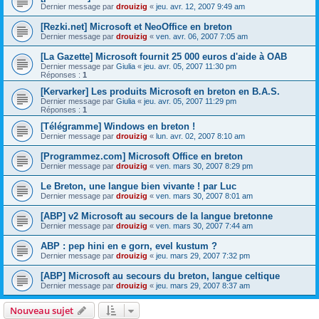
Dernier message par
drouizig
«
jeu. avr. 12, 2007 9:49 am
[Rezki.net] Microsoft et NeoOffice en breton
Dernier message par
drouizig
«
ven. avr. 06, 2007 7:05 am
[La Gazette] Microsoft fournit 25 000 euros d'aide à OAB
Dernier message par
Giulia
«
jeu. avr. 05, 2007 11:30 pm
Réponses :
1
[Kervarker] Les produits Microsoft en breton en B.A.S.
Dernier message par
Giulia
«
jeu. avr. 05, 2007 11:29 pm
Réponses :
1
[Télégramme] Windows en breton !
Dernier message par
drouizig
«
lun. avr. 02, 2007 8:10 am
[Programmez.com] Microsoft Office en breton
Dernier message par
drouizig
«
ven. mars 30, 2007 8:29 pm
Le Breton, une langue bien vivante ! par Luc
Dernier message par
drouizig
«
ven. mars 30, 2007 8:01 am
[ABP] v2 Microsoft au secours de la langue bretonne
Dernier message par
drouizig
«
ven. mars 30, 2007 7:44 am
ABP : pep hini en e gorn, evel kustum ?
Dernier message par
drouizig
«
jeu. mars 29, 2007 7:32 pm
[ABP] Microsoft au secours du breton, langue celtique
Dernier message par
drouizig
«
jeu. mars 29, 2007 8:37 am
Nouveau sujet