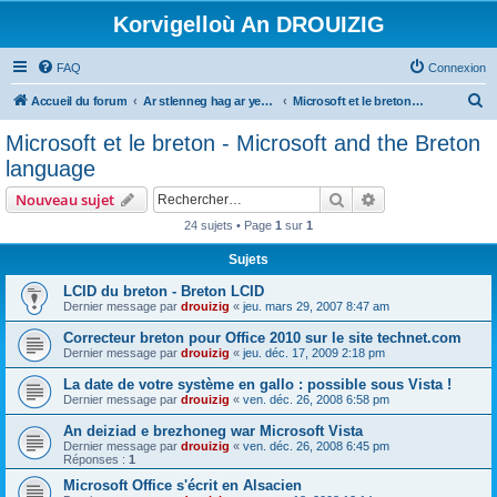
Korvigelloù An DROUIZIG
FAQ
Connexion
R
Accueil du forum
Ar stlenneg hag ar yezhoù bihan er bed a-bezh
Microsoft et le breton - Microsoft and the Breton language
e
Microsoft et le breton - Microsoft and the Breton
c
language
h
Rechercher
Recherche avanc
Nouveau sujet
e
24 sujets • Page
1
sur
1
r
Sujets
c
h
LCID du breton - Breton LCID
Dernier message par
drouizig
«
jeu. mars 29, 2007 8:47 am
e
Correcteur breton pour Office 2010 sur le site technet.com
r
Dernier message par
drouizig
«
jeu. déc. 17, 2009 2:18 pm
La date de votre système en gallo : possible sous Vista !
Dernier message par
drouizig
«
ven. déc. 26, 2008 6:58 pm
An deiziad e brezhoneg war Microsoft Vista
Dernier message par
drouizig
«
ven. déc. 26, 2008 6:45 pm
Réponses :
1
Microsoft Office s'écrit en Alsacien