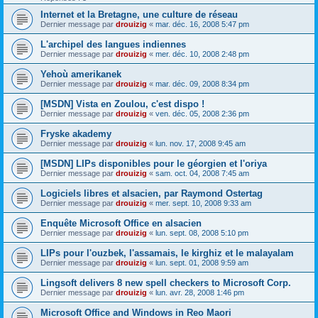
Internet et la Bretagne, une culture de réseau
Dernier message par
drouizig
«
mar. déc. 16, 2008 5:47 pm
L'archipel des langues indiennes
Dernier message par
drouizig
«
mer. déc. 10, 2008 2:48 pm
Yehoù amerikanek
Dernier message par
drouizig
«
mar. déc. 09, 2008 8:34 pm
[MSDN] Vista en Zoulou, c'est dispo !
Dernier message par
drouizig
«
ven. déc. 05, 2008 2:36 pm
Fryske akademy
Dernier message par
drouizig
«
lun. nov. 17, 2008 9:45 am
[MSDN] LIPs disponibles pour le géorgien et l'oriya
Dernier message par
drouizig
«
sam. oct. 04, 2008 7:45 am
Logiciels libres et alsacien, par Raymond Ostertag
Dernier message par
drouizig
«
mer. sept. 10, 2008 9:33 am
Enquête Microsoft Office en alsacien
Dernier message par
drouizig
«
lun. sept. 08, 2008 5:10 pm
LIPs pour l'ouzbek, l'assamais, le kirghiz et le malayalam
Dernier message par
drouizig
«
lun. sept. 01, 2008 9:59 am
Lingsoft delivers 8 new spell checkers to Microsoft Corp.
Dernier message par
drouizig
«
lun. avr. 28, 2008 1:46 pm
Microsoft Office and Windows in Reo Maori