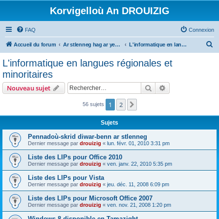
Korvigelloù An DROUIZIG
FAQ
Connexion
R
Accueil du forum
Ar stlenneg hag ar yezhoù bihan er bed a-bezh
L'informatique en langues régionales et minoritaires
e
L'informatique en langues régionales et
c
minoritaires
h
Rechercher
Recherche avanc
Nouveau sujet
e
r
1
2
Suivant
56 sujets
c
Sujets
h
Pennadoù-skrid diwar-benn ar stlenneg
e
Dernier message par
drouizig
«
lun. févr. 01, 2010 3:31 pm
r
Liste des LIPs pour Office 2010
Dernier message par
drouizig
«
ven. janv. 22, 2010 5:35 pm
Liste des LIPs pour Vista
Dernier message par
drouizig
«
jeu. déc. 11, 2008 6:09 pm
Liste des LIPs pour Microsoft Office 2007
Dernier message par
drouizig
«
ven. nov. 21, 2008 1:20 pm
Windows 8 disponible en Tamazight