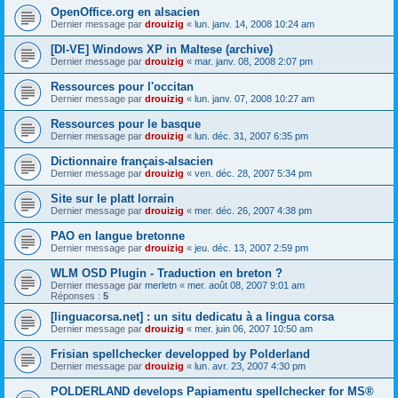
OpenOffice.org en alsacien
Dernier message par
drouizig
«
lun. janv. 14, 2008 10:24 am
[DI-VE] Windows XP in Maltese (archive)
Dernier message par
drouizig
«
mar. janv. 08, 2008 2:07 pm
Ressources pour l'occitan
Dernier message par
drouizig
«
lun. janv. 07, 2008 10:27 am
Ressources pour le basque
Dernier message par
drouizig
«
lun. déc. 31, 2007 6:35 pm
Dictionnaire français-alsacien
Dernier message par
drouizig
«
ven. déc. 28, 2007 5:34 pm
Site sur le platt lorrain
Dernier message par
drouizig
«
mer. déc. 26, 2007 4:38 pm
PAO en langue bretonne
Dernier message par
drouizig
«
jeu. déc. 13, 2007 2:59 pm
WLM OSD Plugin - Traduction en breton ?
Dernier message par
merletn
«
mer. août 08, 2007 9:01 am
Réponses :
5
[linguacorsa.net] : un situ dedicatu à a lingua corsa
Dernier message par
drouizig
«
mer. juin 06, 2007 10:50 am
Frisian spellchecker developped by Polderland
Dernier message par
drouizig
«
lun. avr. 23, 2007 4:30 pm
POLDERLAND develops Papiamentu spellchecker for MS®