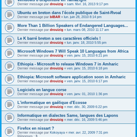
Dernier message par
drouizig
«
sam. févr. 16, 2013 9:17 pm
Ubuntu en breton dans l'école publique de Saint-Rvoal
Dernier message par
bIBAR
«
lun. juin 28, 2010 8:14 pm
More Than 1 Billion Speakers of Endangered Languages...
Dernier message par
drouizig
«
lun. mars 08, 2010 11:17 am
Le K barré breton a ses caractères officiels !
Dernier message par
drouizig
«
lun. janv. 18, 2010 5:55 pm
Microsoft Windows 7 Will Speak 10 Languages from Africa
Dernier message par
drouizig
«
ven. janv. 15, 2010 6:21 pm
Ethiopia - Microsoft to release Windows 7 in Amharic
Dernier message par
drouizig
«
ven. janv. 15, 2010 6:18 pm
Ethiopia: Microsoft software application soon in Amharic
Dernier message par
drouizig
«
ven. janv. 15, 2010 6:17 pm
Logiciels en langue corse
Dernier message par
drouizig
«
ven. janv. 01, 2010 1:36 pm
L'informatique en gaélique d'Ecosse
Dernier message par
drouizig
«
mer. déc. 30, 2009 6:22 pm
Informatique en dialectes Same, langues des Lapons
Dernier message par
drouizig
«
mer. déc. 16, 2009 5:46 pm
Firefox en nissart ?
Dernier message par
Kokoyaya
«
mer. avr. 22, 2009 7:31 pm
Réponses :
3