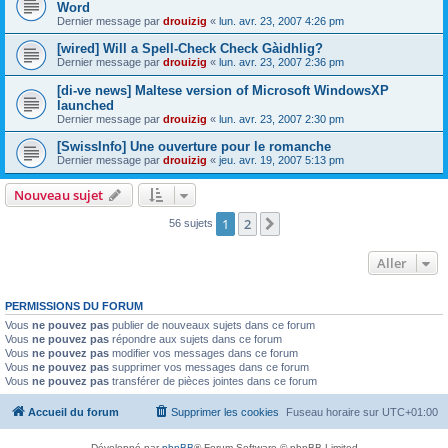
Word
Dernier message par
drouizig
«
lun. avr. 23, 2007 4:26 pm
[wired] Will a Spell-Check Check Gàidhlig?
Dernier message par
drouizig
«
lun. avr. 23, 2007 2:36 pm
[di-ve news] Maltese version of Microsoft WindowsXP
launched
Dernier message par
drouizig
«
lun. avr. 23, 2007 2:30 pm
[SwissInfo] Une ouverture pour le romanche
Dernier message par
drouizig
«
jeu. avr. 19, 2007 5:13 pm
Nouveau sujet
1
2
Suivant
56 sujets
Aller
PERMISSIONS DU FORUM
Vous
ne pouvez pas
publier de nouveaux sujets dans ce forum
Vous
ne pouvez pas
répondre aux sujets dans ce forum
Vous
ne pouvez pas
modifier vos messages dans ce forum
Vous
ne pouvez pas
supprimer vos messages dans ce forum
Vous
ne pouvez pas
transférer de pièces jointes dans ce forum
Accueil du forum
Supprimer les cookies
Fuseau horaire sur
UTC+01:00
Développé par
phpBB
® Forum Software © phpBB Limited