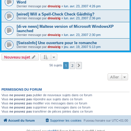
Word
Dernier message par
drouizig
«
lun. avr. 23, 2007 4:26 pm
[wired] Will a Spell-Check Check Gàidhlig?
Dernier message par
drouizig
«
lun. avr. 23, 2007 2:36 pm
[di-ve news] Maltese version of Microsoft WindowsXP
launched
Dernier message par
drouizig
«
lun. avr. 23, 2007 2:30 pm
[SwissInfo] Une ouverture pour le romanche
Dernier message par
drouizig
«
jeu. avr. 19, 2007 5:13 pm
Nouveau sujet
1
2
Suivant
56 sujets
Aller
PERMISSIONS DU FORUM
Vous
ne pouvez pas
publier de nouveaux sujets dans ce forum
Vous
ne pouvez pas
répondre aux sujets dans ce forum
Vous
ne pouvez pas
modifier vos messages dans ce forum
Vous
ne pouvez pas
supprimer vos messages dans ce forum
Vous
ne pouvez pas
transférer de pièces jointes dans ce forum
Accueil du forum
Supprimer les cookies
Fuseau horaire sur
UTC+01:00
Développé par
phpBB
® Forum Software © phpBB Limited