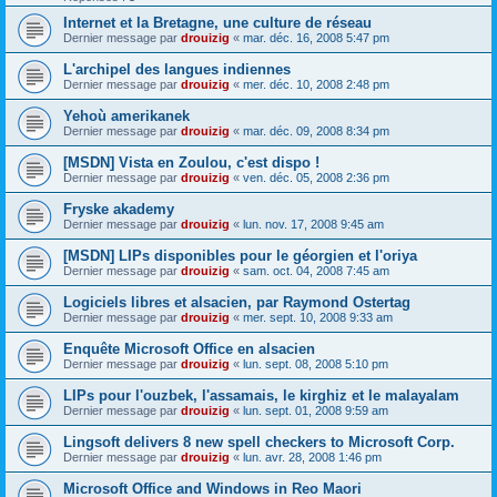
Internet et la Bretagne, une culture de réseau
Dernier message par
drouizig
«
mar. déc. 16, 2008 5:47 pm
L'archipel des langues indiennes
Dernier message par
drouizig
«
mer. déc. 10, 2008 2:48 pm
Yehoù amerikanek
Dernier message par
drouizig
«
mar. déc. 09, 2008 8:34 pm
[MSDN] Vista en Zoulou, c'est dispo !
Dernier message par
drouizig
«
ven. déc. 05, 2008 2:36 pm
Fryske akademy
Dernier message par
drouizig
«
lun. nov. 17, 2008 9:45 am
[MSDN] LIPs disponibles pour le géorgien et l'oriya
Dernier message par
drouizig
«
sam. oct. 04, 2008 7:45 am
Logiciels libres et alsacien, par Raymond Ostertag
Dernier message par
drouizig
«
mer. sept. 10, 2008 9:33 am
Enquête Microsoft Office en alsacien
Dernier message par
drouizig
«
lun. sept. 08, 2008 5:10 pm
LIPs pour l'ouzbek, l'assamais, le kirghiz et le malayalam
Dernier message par
drouizig
«
lun. sept. 01, 2008 9:59 am
Lingsoft delivers 8 new spell checkers to Microsoft Corp.
Dernier message par
drouizig
«
lun. avr. 28, 2008 1:46 pm
Microsoft Office and Windows in Reo Maori