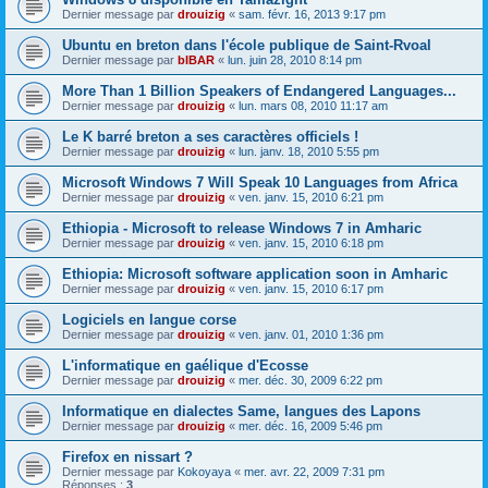
Dernier message par
drouizig
«
sam. févr. 16, 2013 9:17 pm
Ubuntu en breton dans l'école publique de Saint-Rvoal
Dernier message par
bIBAR
«
lun. juin 28, 2010 8:14 pm
More Than 1 Billion Speakers of Endangered Languages...
Dernier message par
drouizig
«
lun. mars 08, 2010 11:17 am
Le K barré breton a ses caractères officiels !
Dernier message par
drouizig
«
lun. janv. 18, 2010 5:55 pm
Microsoft Windows 7 Will Speak 10 Languages from Africa
Dernier message par
drouizig
«
ven. janv. 15, 2010 6:21 pm
Ethiopia - Microsoft to release Windows 7 in Amharic
Dernier message par
drouizig
«
ven. janv. 15, 2010 6:18 pm
Ethiopia: Microsoft software application soon in Amharic
Dernier message par
drouizig
«
ven. janv. 15, 2010 6:17 pm
Logiciels en langue corse
Dernier message par
drouizig
«
ven. janv. 01, 2010 1:36 pm
L'informatique en gaélique d'Ecosse
Dernier message par
drouizig
«
mer. déc. 30, 2009 6:22 pm
Informatique en dialectes Same, langues des Lapons
Dernier message par
drouizig
«
mer. déc. 16, 2009 5:46 pm
Firefox en nissart ?
Dernier message par
Kokoyaya
«
mer. avr. 22, 2009 7:31 pm
Réponses :
3