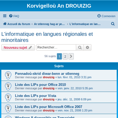
Korvigelloù An DROUIZIG
FAQ
Connexion
R
Accueil du forum
Ar stlenneg hag ar yezhoù bihan er bed a-bezh
L'informatique en langues régionales et minoritaires
e
L'informatique en langues régionales et
c
minoritaires
h
Rechercher
Recherche avanc
Nouveau sujet
e
r
1
2
Suivant
56 sujets
c
Sujets
h
Pennadoù-skrid diwar-benn ar stlenneg
e
Dernier message par
drouizig
«
lun. févr. 01, 2010 3:31 pm
r
Liste des LIPs pour Office 2010
Dernier message par
drouizig
«
ven. janv. 22, 2010 5:35 pm
Liste des LIPs pour Vista
Dernier message par
drouizig
«
jeu. déc. 11, 2008 6:09 pm
Liste des LIPs pour Microsoft Office 2007
Dernier message par
drouizig
«
ven. nov. 21, 2008 1:20 pm
Windows 8 disponible en Tamazight