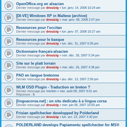
OpenOffice.org en alsacien
Dernier message par
drouizig
«
lun. janv. 14, 2008 10:24 am
[DI-VE] Windows XP in Maltese (archive)
Dernier message par
drouizig
«
mar. janv. 08, 2008 2:07 pm
Ressources pour l'occitan
Dernier message par
drouizig
«
lun. janv. 07, 2008 10:27 am
Ressources pour le basque
Dernier message par
drouizig
«
lun. déc. 31, 2007 6:35 pm
Dictionnaire français-alsacien
Dernier message par
drouizig
«
ven. déc. 28, 2007 5:34 pm
Site sur le platt lorrain
Dernier message par
drouizig
«
mer. déc. 26, 2007 4:38 pm
PAO en langue bretonne
Dernier message par
drouizig
«
jeu. déc. 13, 2007 2:59 pm
WLM OSD Plugin - Traduction en breton ?
Dernier message par
merletn
«
mer. août 08, 2007 9:01 am
Réponses :
5
[linguacorsa.net] : un situ dedicatu à a lingua corsa
Dernier message par
drouizig
«
mer. juin 06, 2007 10:50 am
Frisian spellchecker developped by Polderland
Dernier message par
drouizig
«
lun. avr. 23, 2007 4:30 pm
POLDERLAND develops Papiamentu spellchecker for MS®