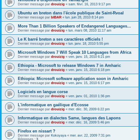
Dernier message par
drouizig
«
sam. févr. 16, 2013 9:17 pm
Ubuntu en breton dans l'école publique de Saint-Rvoal
Dernier message par
bIBAR
«
lun. juin 28, 2010 8:14 pm
More Than 1 Billion Speakers of Endangered Languages...
Dernier message par
drouizig
«
lun. mars 08, 2010 11:17 am
Le K barré breton a ses caractères officiels !
Dernier message par
drouizig
«
lun. janv. 18, 2010 5:55 pm
Microsoft Windows 7 Will Speak 10 Languages from Africa
Dernier message par
drouizig
«
ven. janv. 15, 2010 6:21 pm
Ethiopia - Microsoft to release Windows 7 in Amharic
Dernier message par
drouizig
«
ven. janv. 15, 2010 6:18 pm
Ethiopia: Microsoft software application soon in Amharic
Dernier message par
drouizig
«
ven. janv. 15, 2010 6:17 pm
Logiciels en langue corse
Dernier message par
drouizig
«
ven. janv. 01, 2010 1:36 pm
L'informatique en gaélique d'Ecosse
Dernier message par
drouizig
«
mer. déc. 30, 2009 6:22 pm
Informatique en dialectes Same, langues des Lapons
Dernier message par
drouizig
«
mer. déc. 16, 2009 5:46 pm
Firefox en nissart ?
Dernier message par
Kokoyaya
«
mer. avr. 22, 2009 7:31 pm
Réponses :
3