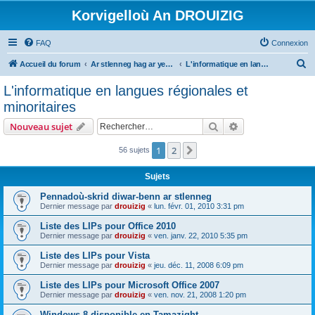
Korvigelloù An DROUIZIG
FAQ
Connexion
R
Accueil du forum
Ar stlenneg hag ar yezhoù bihan er bed a-bezh
L'informatique en langues régionales et minoritaires
e
L'informatique en langues régionales et
c
minoritaires
h
Rechercher
Recherche avanc
Nouveau sujet
e
r
1
2
Suivant
56 sujets
c
Sujets
h
Pennadoù-skrid diwar-benn ar stlenneg
e
Dernier message par
drouizig
«
lun. févr. 01, 2010 3:31 pm
r
Liste des LIPs pour Office 2010
Dernier message par
drouizig
«
ven. janv. 22, 2010 5:35 pm
Liste des LIPs pour Vista
Dernier message par
drouizig
«
jeu. déc. 11, 2008 6:09 pm
Liste des LIPs pour Microsoft Office 2007
Dernier message par
drouizig
«
ven. nov. 21, 2008 1:20 pm
Windows 8 disponible en Tamazight