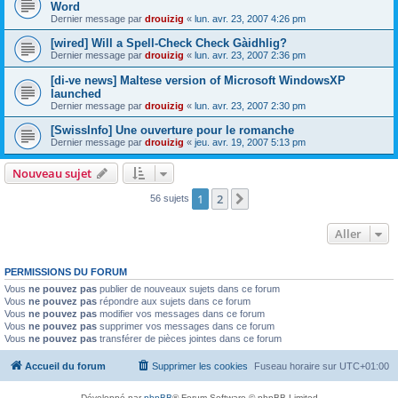
Word
Dernier message par
drouizig
«
lun. avr. 23, 2007 4:26 pm
[wired] Will a Spell-Check Check Gàidhlig?
Dernier message par
drouizig
«
lun. avr. 23, 2007 2:36 pm
[di-ve news] Maltese version of Microsoft WindowsXP
launched
Dernier message par
drouizig
«
lun. avr. 23, 2007 2:30 pm
[SwissInfo] Une ouverture pour le romanche
Dernier message par
drouizig
«
jeu. avr. 19, 2007 5:13 pm
Nouveau sujet
1
2
Suivant
56 sujets
Aller
PERMISSIONS DU FORUM
Vous
ne pouvez pas
publier de nouveaux sujets dans ce forum
Vous
ne pouvez pas
répondre aux sujets dans ce forum
Vous
ne pouvez pas
modifier vos messages dans ce forum
Vous
ne pouvez pas
supprimer vos messages dans ce forum
Vous
ne pouvez pas
transférer de pièces jointes dans ce forum
Accueil du forum
Supprimer les cookies
Fuseau horaire sur
UTC+01:00
Développé par
phpBB
® Forum Software © phpBB Limited