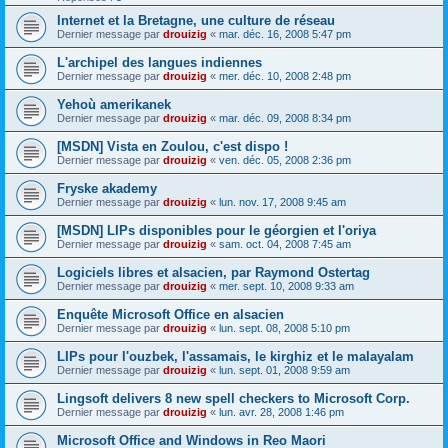
Internet et la Bretagne, une culture de réseau
Dernier message par
drouizig
«
mar. déc. 16, 2008 5:47 pm
L'archipel des langues indiennes
Dernier message par
drouizig
«
mer. déc. 10, 2008 2:48 pm
Yehoù amerikanek
Dernier message par
drouizig
«
mar. déc. 09, 2008 8:34 pm
[MSDN] Vista en Zoulou, c'est dispo !
Dernier message par
drouizig
«
ven. déc. 05, 2008 2:36 pm
Fryske akademy
Dernier message par
drouizig
«
lun. nov. 17, 2008 9:45 am
[MSDN] LIPs disponibles pour le géorgien et l'oriya
Dernier message par
drouizig
«
sam. oct. 04, 2008 7:45 am
Logiciels libres et alsacien, par Raymond Ostertag
Dernier message par
drouizig
«
mer. sept. 10, 2008 9:33 am
Enquête Microsoft Office en alsacien
Dernier message par
drouizig
«
lun. sept. 08, 2008 5:10 pm
LIPs pour l'ouzbek, l'assamais, le kirghiz et le malayalam
Dernier message par
drouizig
«
lun. sept. 01, 2008 9:59 am
Lingsoft delivers 8 new spell checkers to Microsoft Corp.
Dernier message par
drouizig
«
lun. avr. 28, 2008 1:46 pm
Microsoft Office and Windows in Reo Maori