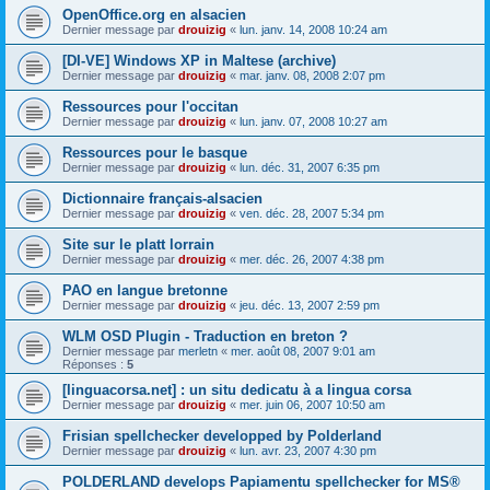
OpenOffice.org en alsacien
Dernier message par
drouizig
«
lun. janv. 14, 2008 10:24 am
[DI-VE] Windows XP in Maltese (archive)
Dernier message par
drouizig
«
mar. janv. 08, 2008 2:07 pm
Ressources pour l'occitan
Dernier message par
drouizig
«
lun. janv. 07, 2008 10:27 am
Ressources pour le basque
Dernier message par
drouizig
«
lun. déc. 31, 2007 6:35 pm
Dictionnaire français-alsacien
Dernier message par
drouizig
«
ven. déc. 28, 2007 5:34 pm
Site sur le platt lorrain
Dernier message par
drouizig
«
mer. déc. 26, 2007 4:38 pm
PAO en langue bretonne
Dernier message par
drouizig
«
jeu. déc. 13, 2007 2:59 pm
WLM OSD Plugin - Traduction en breton ?
Dernier message par
merletn
«
mer. août 08, 2007 9:01 am
Réponses :
5
[linguacorsa.net] : un situ dedicatu à a lingua corsa
Dernier message par
drouizig
«
mer. juin 06, 2007 10:50 am
Frisian spellchecker developped by Polderland
Dernier message par
drouizig
«
lun. avr. 23, 2007 4:30 pm
POLDERLAND develops Papiamentu spellchecker for MS®