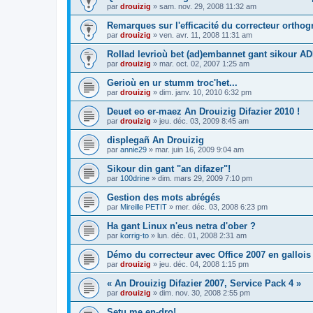
par
drouizig
»
sam. nov. 29, 2008 11:32 am
Remarques sur l'efficacité du correcteur ortho
par
drouizig
»
ven. avr. 11, 2008 11:31 am
Rollad levrioù bet (ad)embannet gant sikour A
par
drouizig
»
mar. oct. 02, 2007 1:25 am
Gerioù en ur stumm troc'het...
par
drouizig
»
dim. janv. 10, 2010 6:32 pm
Deuet eo er-maez An Drouizig Difazier 2010 !
par
drouizig
»
jeu. déc. 03, 2009 8:45 am
displegañ An Drouizig
par
annie29
»
mar. juin 16, 2009 9:04 am
Sikour din gant "an difazer"!
par
100drine
»
dim. mars 29, 2009 7:10 pm
Gestion des mots abrégés
par
Mireille PETIT
»
mer. déc. 03, 2008 6:23 pm
Ha gant Linux n'eus netra d'ober ?
par
korrig-to
»
lun. déc. 01, 2008 2:31 am
Démo du correcteur avec Office 2007 en gallois
par
drouizig
»
jeu. déc. 04, 2008 1:15 pm
« An Drouizig Difazier 2007, Service Pack 4 »
par
drouizig
»
dim. nov. 30, 2008 2:55 pm
Setu me en-dro!