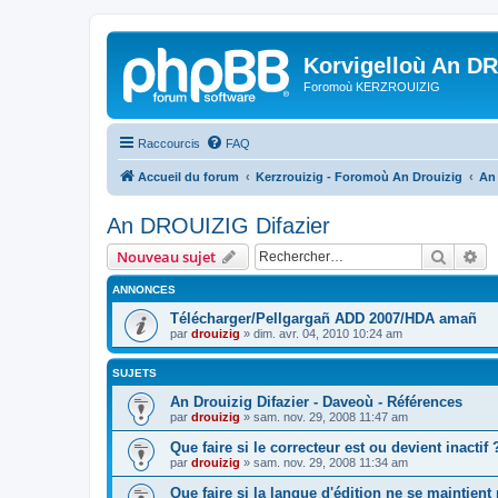
Korvigelloù An D
Foromoù KERZROUIZIG
Raccourcis
FAQ
Accueil du forum
Kerzrouizig - Foromoù An Drouizig
An
An DROUIZIG Difazier
Recher
Re
Nouveau sujet
ANNONCES
Télécharger/Pellgargañ ADD 2007/HDA amañ
par
drouizig
»
dim. avr. 04, 2010 10:24 am
SUJETS
An Drouizig Difazier - Daveoù - Références
par
drouizig
»
sam. nov. 29, 2008 11:47 am
Que faire si le correcteur est ou devient inactif 
par
drouizig
»
sam. nov. 29, 2008 11:34 am
Que faire si la langue d'édition ne se maintient