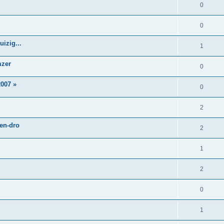
0
0
izig...
1
mzer
0
007 »
0
2
 en-dro
2
1
2
0
1