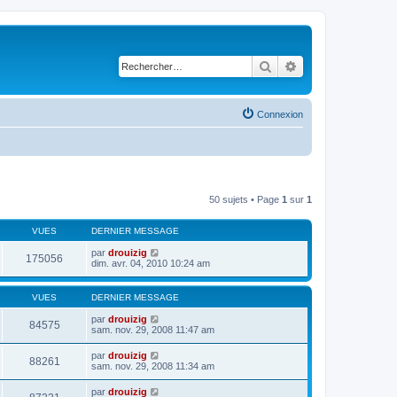
Rechercher
Recherche avancé
Connexion
50 sujets • Page
1
sur
1
VUES
DERNIER MESSAGE
par
drouizig
175056
dim. avr. 04, 2010 10:24 am
VUES
DERNIER MESSAGE
par
drouizig
84575
sam. nov. 29, 2008 11:47 am
par
drouizig
88261
sam. nov. 29, 2008 11:34 am
par
drouizig