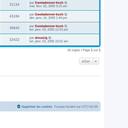
par
Gweladenner-kozh
31134
mer. févr. 02, 2005 9:23 am
par
Gweladenner-kozh
43184
dim. janv. 16, 2005 1:44 pm
par
Gweladenner-kozh
36845
lun. janv. 03, 2005 12:03 pm
par
drouizig
32422
lun. janv. 03, 2005 10:52 am
50 sujets • Page
1
sur
1
Aller
Supprimer les cookies
Fuseau horaire sur
UTC+01:00