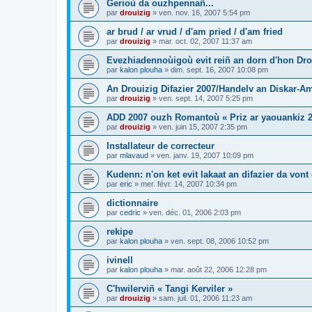
Gerioù da ouzhpennañ...
par
drouizig
»
ven. nov. 16, 2007 5:54 pm
ar brud / ar vrud / d'am pried / d'am fried
par
drouizig
»
mar. oct. 02, 2007 11:37 am
Evezhiadennoùigoù evit reiñ an dorn d'hon Drou
par
kalon plouha
»
dim. sept. 16, 2007 10:08 pm
An Drouizig Difazier 2007/Handelv an Diskar-A
par
drouizig
»
ven. sept. 14, 2007 5:25 pm
ADD 2007 ouzh Romantoù « Priz ar yaouankiz 2
par
drouizig
»
ven. juin 15, 2007 2:35 pm
Installateur de correcteur
par
mlavaud
»
ven. janv. 19, 2007 10:09 pm
Kudenn: n'on ket evit lakaat an difazier da vont
par
eric
»
mer. févr. 14, 2007 10:34 pm
dictionnaire
par
cedric
»
ven. déc. 01, 2006 2:03 pm
rekipe
par
kalon plouha
»
ven. sept. 08, 2006 10:52 pm
ivinell
par
kalon plouha
»
mar. août 22, 2006 12:28 pm
C'hwilerviñ « Tangi Kerviler »
par
drouizig
»
sam. juil. 01, 2006 11:23 am