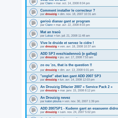
par
Claire
»
mar. oct. 14, 2008 8:04 pm
Comment installer le correcteur ?
par
drouizig
»
dim. nov. 18, 2007 10:31 am
gerioù dianav gant ar program
par
Claire
»
mar. avr. 22, 2008 8:03 pm
Mat an traoù
par
Lukaz
»
lun. juil. 21, 2008 11:48 am
Vive le druide et servez le cidre !
par
drouizig
»
ven. avr. 18, 2008 10:37 am
ADD SP3 evezhiadennoù (e galleg)
par
drouizig
»
jeu. avr. 17, 2008 7:53 am
zo ou 'zo, that is the question !!
par
drouizig
»
dim. avr. 13, 2008 6:01 pm
"onglet" ebet ken gant ADD 2007 SP3
par
drouizig
»
lun. avr. 14, 2008 12:03 pm
An Drouizig Difazier 2007 « Service Pack 2 »
par
drouizig
»
mar. janv. 15, 2008 8:12 pm
An Drouizig nevez
par
kalon plouha
»
ven. nov. 30, 2007 1:39 pm
ADD 2007SP1 - Kudenn gant an esaouenn didro
par
drouizig
»
sam. nov. 24, 2007 5:02 pm