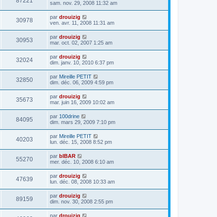
87221
sam. nov. 29, 2008 11:32 am
par
drouizig
30978
ven. avr. 11, 2008 11:31 am
par
drouizig
30953
mar. oct. 02, 2007 1:25 am
par
drouizig
32024
dim. janv. 10, 2010 6:37 pm
par
Mireille PETIT
32850
dim. déc. 06, 2009 4:59 pm
par
drouizig
35673
mar. juin 16, 2009 10:02 am
par
100drine
84095
dim. mars 29, 2009 7:10 pm
par
Mireille PETIT
40203
lun. déc. 15, 2008 8:52 pm
par
bIBAR
55270
mer. déc. 10, 2008 6:10 am
par
drouizig
47639
lun. déc. 08, 2008 10:33 am
par
drouizig
89159
dim. nov. 30, 2008 2:55 pm
par
drouizig