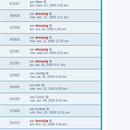
par
faber
67647
jeu. mars 23, 2006 2:45 pm
par
drouizig
36808
mar. déc. 27, 2005 1:41 pm
par
drouizig
32008
lun. oct. 24, 2005 1:08 pm
par
drouizig
40800
mar. oct. 11, 2005 12:34 pm
par
drouizig
32281
mer. août 24, 2005 5:20 pm
par
drouizig
32285
jeu. juil. 28, 2005 9:47 am
par
yannig
52992
mar. juil. 05, 2005 4:09 pm
par
eric
36560
mer. avr. 13, 2005 4:58 pm
par
Cédric
34256
ven. avr. 08, 2005 9:33 am
par
ki-dour
37864
ven. févr. 25, 2005 10:51 pm
par
drouizig
32423
lun. févr. 21, 2005 4:40 pm