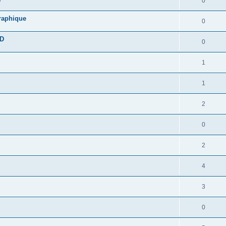
0
graphique
0
DD
0
1
1
2
0
2
4
3
0