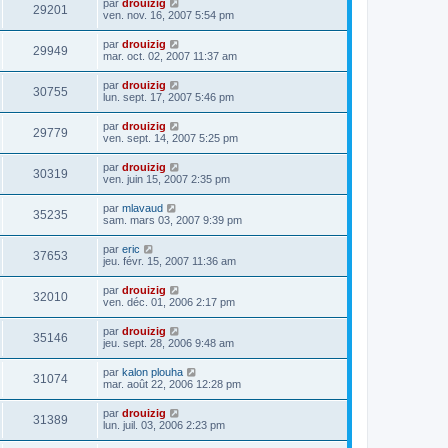
par
drouizig
29201
ven. nov. 16, 2007 5:54 pm
par
drouizig
29949
mar. oct. 02, 2007 11:37 am
par
drouizig
30755
lun. sept. 17, 2007 5:46 pm
par
drouizig
29779
ven. sept. 14, 2007 5:25 pm
par
drouizig
30319
ven. juin 15, 2007 2:35 pm
par
mlavaud
35235
sam. mars 03, 2007 9:39 pm
par
eric
37653
jeu. févr. 15, 2007 11:36 am
par
drouizig
32010
ven. déc. 01, 2006 2:17 pm
par
drouizig
35146
jeu. sept. 28, 2006 9:48 am
par
kalon plouha
31074
mar. août 22, 2006 12:28 pm
par
drouizig
31389
lun. juil. 03, 2006 2:23 pm