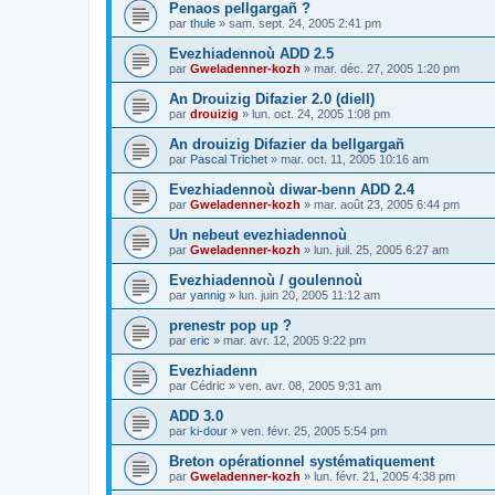
Penaos pellgargañ ?
par
thule
»
sam. sept. 24, 2005 2:41 pm
Evezhiadennoù ADD 2.5
par
Gweladenner-kozh
»
mar. déc. 27, 2005 1:20 pm
An Drouizig Difazier 2.0 (diell)
par
drouizig
»
lun. oct. 24, 2005 1:08 pm
An drouizig Difazier da bellgargañ
par
Pascal Trichet
»
mar. oct. 11, 2005 10:16 am
Evezhiadennoù diwar-benn ADD 2.4
par
Gweladenner-kozh
»
mar. août 23, 2005 6:44 pm
Un nebeut evezhiadennoù
par
Gweladenner-kozh
»
lun. juil. 25, 2005 6:27 am
Evezhiadennoù / goulennoù
par
yannig
»
lun. juin 20, 2005 11:12 am
prenestr pop up ?
par
eric
»
mar. avr. 12, 2005 9:22 pm
Evezhiadenn
par
Cédric
»
ven. avr. 08, 2005 9:31 am
ADD 3.0
par
ki-dour
»
ven. févr. 25, 2005 5:54 pm
Breton opérationnel systématiquement
par
Gweladenner-kozh
»
lun. févr. 21, 2005 4:38 pm