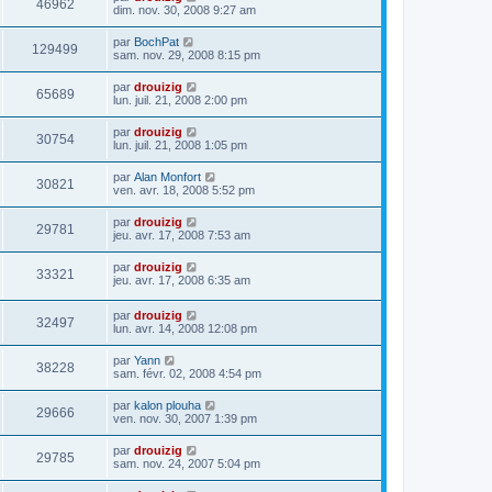
46962
dim. nov. 30, 2008 9:27 am
par
BochPat
129499
sam. nov. 29, 2008 8:15 pm
par
drouizig
65689
lun. juil. 21, 2008 2:00 pm
par
drouizig
30754
lun. juil. 21, 2008 1:05 pm
par
Alan Monfort
30821
ven. avr. 18, 2008 5:52 pm
par
drouizig
29781
jeu. avr. 17, 2008 7:53 am
par
drouizig
33321
jeu. avr. 17, 2008 6:35 am
par
drouizig
32497
lun. avr. 14, 2008 12:08 pm
par
Yann
38228
sam. févr. 02, 2008 4:54 pm
par
kalon plouha
29666
ven. nov. 30, 2007 1:39 pm
par
drouizig
29785
sam. nov. 24, 2007 5:04 pm