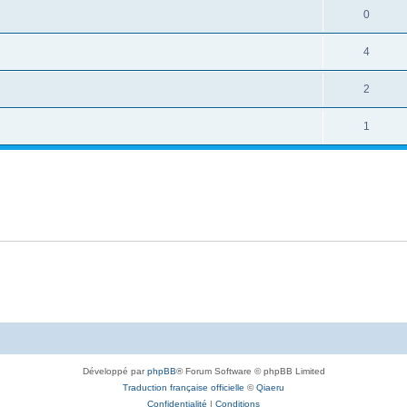
0
4
2
1
Développé par
phpBB
® Forum Software © phpBB Limited
Traduction française officielle
©
Qiaeru
Confidentialité
|
Conditions