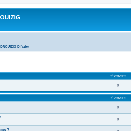
ROUIZIG
 DROUIZIG Difazier
cher
cherche avancée
RÉPONSES
0
RÉPONSES
0
?
0
 pas ?