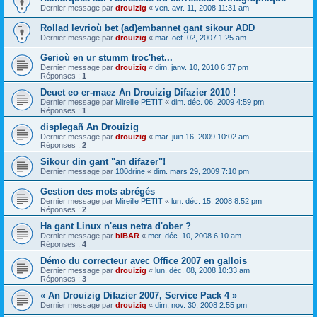
Dernier message par
drouizig
«
ven. avr. 11, 2008 11:31 am
Rollad levrioù bet (ad)embannet gant sikour ADD
Dernier message par
drouizig
«
mar. oct. 02, 2007 1:25 am
Gerioù en ur stumm troc'het...
Dernier message par
drouizig
«
dim. janv. 10, 2010 6:37 pm
Réponses :
1
Deuet eo er-maez An Drouizig Difazier 2010 !
Dernier message par
Mireille PETIT
«
dim. déc. 06, 2009 4:59 pm
Réponses :
1
displegañ An Drouizig
Dernier message par
drouizig
«
mar. juin 16, 2009 10:02 am
Réponses :
2
Sikour din gant "an difazer"!
Dernier message par
100drine
«
dim. mars 29, 2009 7:10 pm
Gestion des mots abrégés
Dernier message par
Mireille PETIT
«
lun. déc. 15, 2008 8:52 pm
Réponses :
2
Ha gant Linux n'eus netra d'ober ?
Dernier message par
bIBAR
«
mer. déc. 10, 2008 6:10 am
Réponses :
4
Démo du correcteur avec Office 2007 en gallois
Dernier message par
drouizig
«
lun. déc. 08, 2008 10:33 am
Réponses :
3
« An Drouizig Difazier 2007, Service Pack 4 »
Dernier message par
drouizig
«
dim. nov. 30, 2008 2:55 pm