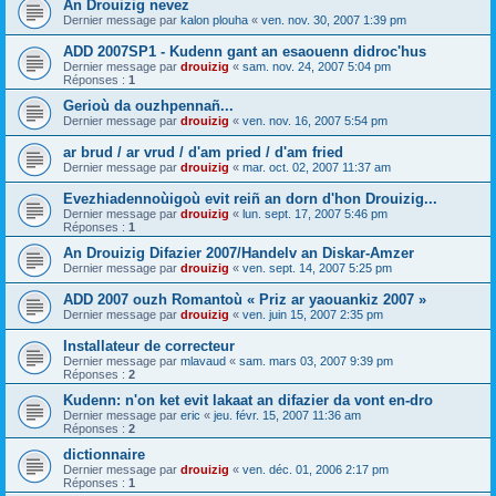
An Drouizig nevez
Dernier message par
kalon plouha
«
ven. nov. 30, 2007 1:39 pm
ADD 2007SP1 - Kudenn gant an esaouenn didroc'hus
Dernier message par
drouizig
«
sam. nov. 24, 2007 5:04 pm
Réponses :
1
Gerioù da ouzhpennañ...
Dernier message par
drouizig
«
ven. nov. 16, 2007 5:54 pm
ar brud / ar vrud / d'am pried / d'am fried
Dernier message par
drouizig
«
mar. oct. 02, 2007 11:37 am
Evezhiadennoùigoù evit reiñ an dorn d'hon Drouizig...
Dernier message par
drouizig
«
lun. sept. 17, 2007 5:46 pm
Réponses :
1
An Drouizig Difazier 2007/Handelv an Diskar-Amzer
Dernier message par
drouizig
«
ven. sept. 14, 2007 5:25 pm
ADD 2007 ouzh Romantoù « Priz ar yaouankiz 2007 »
Dernier message par
drouizig
«
ven. juin 15, 2007 2:35 pm
Installateur de correcteur
Dernier message par
mlavaud
«
sam. mars 03, 2007 9:39 pm
Réponses :
2
Kudenn: n'on ket evit lakaat an difazier da vont en-dro
Dernier message par
eric
«
jeu. févr. 15, 2007 11:36 am
Réponses :
2
dictionnaire
Dernier message par
drouizig
«
ven. déc. 01, 2006 2:17 pm
Réponses :
1