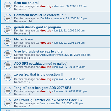
Setu me en-dro!
Dernier message par
drouizig
«
dim. nov. 30, 2008 9:27 am
Réponses :
5
Comment installer le correcteur ?
Dernier message par
BochPat
«
sam. nov. 29, 2008 8:15 pm
Réponses :
14
gerioù dianav gant ar program
Dernier message par
drouizig
«
lun. juil. 21, 2008 2:00 pm
Réponses :
9
Mat an traoù
Dernier message par
drouizig
«
lun. juil. 21, 2008 1:05 pm
Réponses :
1
Vive le druide et servez le cidre !
Dernier message par
Alan Monfort
«
ven. avr. 18, 2008 5:52 pm
Réponses :
1
ADD SP3 evezhiadennoù (e galleg)
Dernier message par
drouizig
«
jeu. avr. 17, 2008 7:53 am
zo ou 'zo, that is the question !!
Dernier message par
drouizig
«
jeu. avr. 17, 2008 6:35 am
Réponses :
2
"onglet" ebet ken gant ADD 2007 SP3
Dernier message par
drouizig
«
lun. avr. 14, 2008 12:08 pm
Réponses :
2
An Drouizig Difazier 2007 « Service Pack 2 »
Dernier message par
Yann
«
sam. févr. 02, 2008 4:54 pm
Réponses :
3