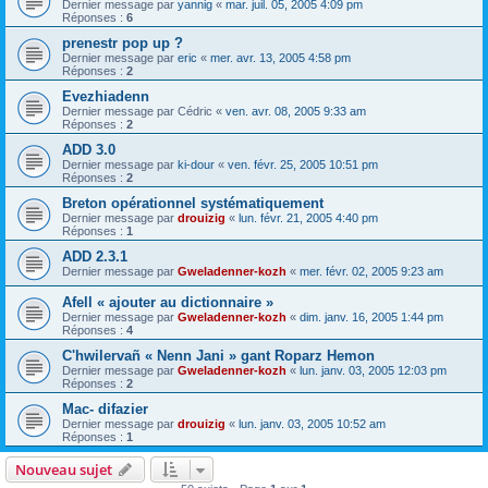
Dernier message par
yannig
«
mar. juil. 05, 2005 4:09 pm
Réponses :
6
prenestr pop up ?
Dernier message par
eric
«
mer. avr. 13, 2005 4:58 pm
Réponses :
2
Evezhiadenn
Dernier message par
Cédric
«
ven. avr. 08, 2005 9:33 am
Réponses :
2
ADD 3.0
Dernier message par
ki-dour
«
ven. févr. 25, 2005 10:51 pm
Réponses :
2
Breton opérationnel systématiquement
Dernier message par
drouizig
«
lun. févr. 21, 2005 4:40 pm
Réponses :
1
ADD 2.3.1
Dernier message par
Gweladenner-kozh
«
mer. févr. 02, 2005 9:23 am
Afell « ajouter au dictionnaire »
Dernier message par
Gweladenner-kozh
«
dim. janv. 16, 2005 1:44 pm
Réponses :
4
C'hwilervañ « Nenn Jani » gant Roparz Hemon
Dernier message par
Gweladenner-kozh
«
lun. janv. 03, 2005 12:03 pm
Réponses :
2
Mac- difazier
Dernier message par
drouizig
«
lun. janv. 03, 2005 10:52 am
Réponses :
1
Nouveau sujet