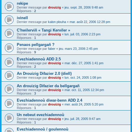
rekipe
Dernier message par
drouizig
«
jeu. sept. 28, 2006 9:48 am
Réponses :
2
ivinell
Dernier message par
kalon plouha
«
mar. août 22, 2006 12:28 pm
C'hwilerviñ « Tangi Kerviler »
Dernier message par
drouizig
«
lun. juil. 03, 2006 2:23 pm
Réponses :
1
Penaos pellgargañ ?
Dernier message par
faber
«
jeu. mars 23, 2006 2:45 pm
Réponses :
9
Evezhiadennoù ADD 2.5
Dernier message par
drouizig
«
mar. déc. 27, 2005 1:41 pm
Réponses :
2
An Drouizig Difazier 2.0 (diell)
Dernier message par
drouizig
«
lun. oct. 24, 2005 1:08 pm
An drouizig Difazier da bellgargañ
Dernier message par
drouizig
«
mar. oct. 11, 2005 12:34 pm
Réponses :
3
Evezhiadennoù diwar-benn ADD 2.4
Dernier message par
drouizig
«
mer. août 24, 2005 5:20 pm
Réponses :
1
Un nebeut evezhiadennoù
Dernier message par
drouizig
«
jeu. juil. 28, 2005 9:47 am
Réponses :
1
Evezhiadennoù / goulennoù