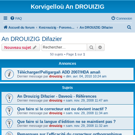
Korvigelloù An DROUIZIG
FAQ
Connexion
R
Accueil du forum
Kerzrouizig - Foromoù An Drouizig
An DROUIZIG Difazier
e
An DROUIZIG Difazier
c
Rechercher
Recherche avanc
Nouveau sujet
h
50 sujets • Page
1
sur
1
e
Annonces
r
c
Télécharger/Pellgargañ ADD 2007/HDA amañ
Dernier message par
drouizig
«
dim. avr. 04, 2010 10:24 am
h
e
Sujets
r
An Drouizig Difazier - Daveoù - Références
Dernier message par
drouizig
«
sam. nov. 29, 2008 11:47 am
Que faire si le correcteur est ou devient inactif ?
Dernier message par
drouizig
«
sam. nov. 29, 2008 11:34 am
Que faire si la langue d'édition ne se maintient pas ?
Dernier message par
drouizig
«
sam. nov. 29, 2008 11:32 am
Remarques sur l'efficacité du correcteur orthographique