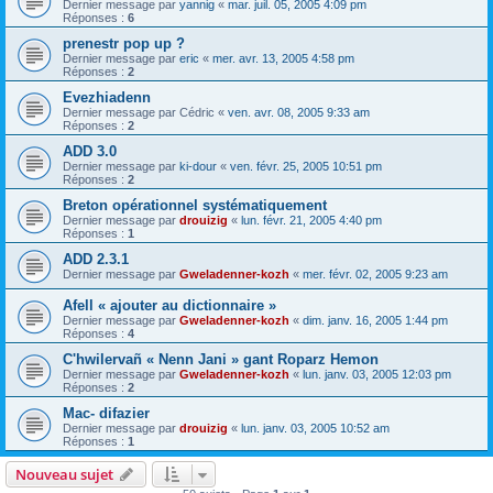
Dernier message par
yannig
«
mar. juil. 05, 2005 4:09 pm
Réponses :
6
prenestr pop up ?
Dernier message par
eric
«
mer. avr. 13, 2005 4:58 pm
Réponses :
2
Evezhiadenn
Dernier message par
Cédric
«
ven. avr. 08, 2005 9:33 am
Réponses :
2
ADD 3.0
Dernier message par
ki-dour
«
ven. févr. 25, 2005 10:51 pm
Réponses :
2
Breton opérationnel systématiquement
Dernier message par
drouizig
«
lun. févr. 21, 2005 4:40 pm
Réponses :
1
ADD 2.3.1
Dernier message par
Gweladenner-kozh
«
mer. févr. 02, 2005 9:23 am
Afell « ajouter au dictionnaire »
Dernier message par
Gweladenner-kozh
«
dim. janv. 16, 2005 1:44 pm
Réponses :
4
C'hwilervañ « Nenn Jani » gant Roparz Hemon
Dernier message par
Gweladenner-kozh
«
lun. janv. 03, 2005 12:03 pm
Réponses :
2
Mac- difazier
Dernier message par
drouizig
«
lun. janv. 03, 2005 10:52 am
Réponses :
1
Nouveau sujet