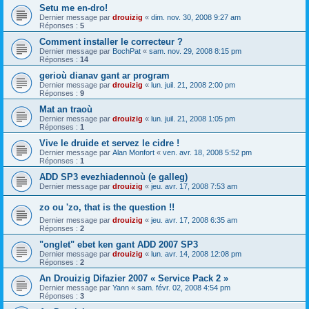
Setu me en-dro!
Dernier message par
drouizig
«
dim. nov. 30, 2008 9:27 am
Réponses :
5
Comment installer le correcteur ?
Dernier message par
BochPat
«
sam. nov. 29, 2008 8:15 pm
Réponses :
14
gerioù dianav gant ar program
Dernier message par
drouizig
«
lun. juil. 21, 2008 2:00 pm
Réponses :
9
Mat an traoù
Dernier message par
drouizig
«
lun. juil. 21, 2008 1:05 pm
Réponses :
1
Vive le druide et servez le cidre !
Dernier message par
Alan Monfort
«
ven. avr. 18, 2008 5:52 pm
Réponses :
1
ADD SP3 evezhiadennoù (e galleg)
Dernier message par
drouizig
«
jeu. avr. 17, 2008 7:53 am
zo ou 'zo, that is the question !!
Dernier message par
drouizig
«
jeu. avr. 17, 2008 6:35 am
Réponses :
2
"onglet" ebet ken gant ADD 2007 SP3
Dernier message par
drouizig
«
lun. avr. 14, 2008 12:08 pm
Réponses :
2
An Drouizig Difazier 2007 « Service Pack 2 »
Dernier message par
Yann
«
sam. févr. 02, 2008 4:54 pm
Réponses :
3