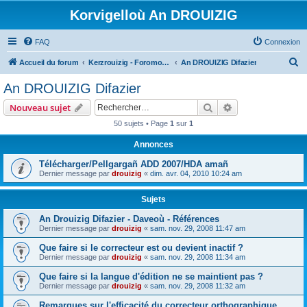
Korvigelloù An DROUIZIG
FAQ
Connexion
R
Accueil du forum
Kerzrouizig - Foromoù An Drouizig
An DROUIZIG Difazier
e
An DROUIZIG Difazier
c
Rechercher
Recherche avanc
Nouveau sujet
h
50 sujets • Page
1
sur
1
e
Annonces
r
c
Télécharger/Pellgargañ ADD 2007/HDA amañ
Dernier message par
drouizig
«
dim. avr. 04, 2010 10:24 am
h
e
Sujets
r
An Drouizig Difazier - Daveoù - Références
Dernier message par
drouizig
«
sam. nov. 29, 2008 11:47 am
Que faire si le correcteur est ou devient inactif ?
Dernier message par
drouizig
«
sam. nov. 29, 2008 11:34 am
Que faire si la langue d'édition ne se maintient pas ?
Dernier message par
drouizig
«
sam. nov. 29, 2008 11:32 am
Remarques sur l'efficacité du correcteur orthographique