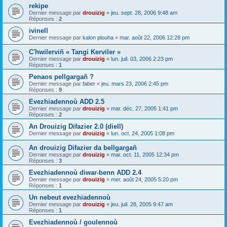
rekipe
Dernier message par
drouizig
«
jeu. sept. 28, 2006 9:48 am
Réponses :
2
ivinell
Dernier message par
kalon plouha
«
mar. août 22, 2006 12:28 pm
C'hwilerviñ « Tangi Kerviler »
Dernier message par
drouizig
«
lun. juil. 03, 2006 2:23 pm
Réponses :
1
Penaos pellgargañ ?
Dernier message par
faber
«
jeu. mars 23, 2006 2:45 pm
Réponses :
9
Evezhiadennoù ADD 2.5
Dernier message par
drouizig
«
mar. déc. 27, 2005 1:41 pm
Réponses :
2
An Drouizig Difazier 2.0 (diell)
Dernier message par
drouizig
«
lun. oct. 24, 2005 1:08 pm
An drouizig Difazier da bellgargañ
Dernier message par
drouizig
«
mar. oct. 11, 2005 12:34 pm
Réponses :
3
Evezhiadennoù diwar-benn ADD 2.4
Dernier message par
drouizig
«
mer. août 24, 2005 5:20 pm
Réponses :
1
Un nebeut evezhiadennoù
Dernier message par
drouizig
«
jeu. juil. 28, 2005 9:47 am
Réponses :
1
Evezhiadennoù / goulennoù