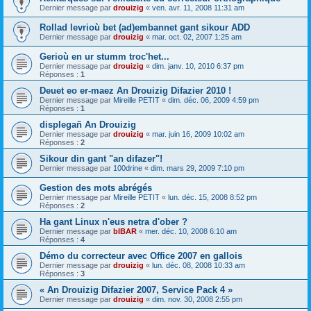
Dernier message par
drouizig
«
ven. avr. 11, 2008 11:31 am
Rollad levrioù bet (ad)embannet gant sikour ADD
Dernier message par
drouizig
«
mar. oct. 02, 2007 1:25 am
Gerioù en ur stumm troc'het...
Dernier message par
drouizig
«
dim. janv. 10, 2010 6:37 pm
Réponses :
1
Deuet eo er-maez An Drouizig Difazier 2010 !
Dernier message par
Mireille PETIT
«
dim. déc. 06, 2009 4:59 pm
Réponses :
1
displegañ An Drouizig
Dernier message par
drouizig
«
mar. juin 16, 2009 10:02 am
Réponses :
2
Sikour din gant "an difazer"!
Dernier message par
100drine
«
dim. mars 29, 2009 7:10 pm
Gestion des mots abrégés
Dernier message par
Mireille PETIT
«
lun. déc. 15, 2008 8:52 pm
Réponses :
2
Ha gant Linux n'eus netra d'ober ?
Dernier message par
bIBAR
«
mer. déc. 10, 2008 6:10 am
Réponses :
4
Démo du correcteur avec Office 2007 en gallois
Dernier message par
drouizig
«
lun. déc. 08, 2008 10:33 am
Réponses :
3
« An Drouizig Difazier 2007, Service Pack 4 »
Dernier message par
drouizig
«
dim. nov. 30, 2008 2:55 pm