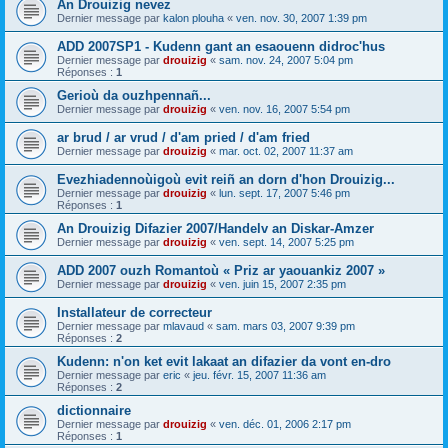
An Drouizig nevez
Dernier message par
kalon plouha
«
ven. nov. 30, 2007 1:39 pm
ADD 2007SP1 - Kudenn gant an esaouenn didroc'hus
Dernier message par
drouizig
«
sam. nov. 24, 2007 5:04 pm
Réponses :
1
Gerioù da ouzhpennañ...
Dernier message par
drouizig
«
ven. nov. 16, 2007 5:54 pm
ar brud / ar vrud / d'am pried / d'am fried
Dernier message par
drouizig
«
mar. oct. 02, 2007 11:37 am
Evezhiadennoùigoù evit reiñ an dorn d'hon Drouizig...
Dernier message par
drouizig
«
lun. sept. 17, 2007 5:46 pm
Réponses :
1
An Drouizig Difazier 2007/Handelv an Diskar-Amzer
Dernier message par
drouizig
«
ven. sept. 14, 2007 5:25 pm
ADD 2007 ouzh Romantoù « Priz ar yaouankiz 2007 »
Dernier message par
drouizig
«
ven. juin 15, 2007 2:35 pm
Installateur de correcteur
Dernier message par
mlavaud
«
sam. mars 03, 2007 9:39 pm
Réponses :
2
Kudenn: n'on ket evit lakaat an difazier da vont en-dro
Dernier message par
eric
«
jeu. févr. 15, 2007 11:36 am
Réponses :
2
dictionnaire
Dernier message par
drouizig
«
ven. déc. 01, 2006 2:17 pm
Réponses :
1