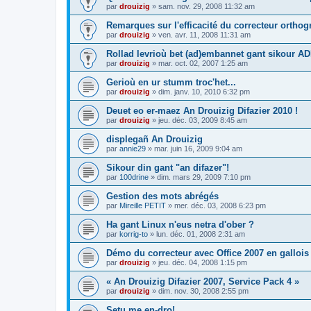
par
drouizig
»
sam. nov. 29, 2008 11:32 am
Remarques sur l'efficacité du correcteur ortho
par
drouizig
»
ven. avr. 11, 2008 11:31 am
Rollad levrioù bet (ad)embannet gant sikour A
par
drouizig
»
mar. oct. 02, 2007 1:25 am
Gerioù en ur stumm troc'het...
par
drouizig
»
dim. janv. 10, 2010 6:32 pm
Deuet eo er-maez An Drouizig Difazier 2010 !
par
drouizig
»
jeu. déc. 03, 2009 8:45 am
displegañ An Drouizig
par
annie29
»
mar. juin 16, 2009 9:04 am
Sikour din gant "an difazer"!
par
100drine
»
dim. mars 29, 2009 7:10 pm
Gestion des mots abrégés
par
Mireille PETIT
»
mer. déc. 03, 2008 6:23 pm
Ha gant Linux n'eus netra d'ober ?
par
korrig-to
»
lun. déc. 01, 2008 2:31 am
Démo du correcteur avec Office 2007 en gallois
par
drouizig
»
jeu. déc. 04, 2008 1:15 pm
« An Drouizig Difazier 2007, Service Pack 4 »
par
drouizig
»
dim. nov. 30, 2008 2:55 pm
Setu me en-dro!