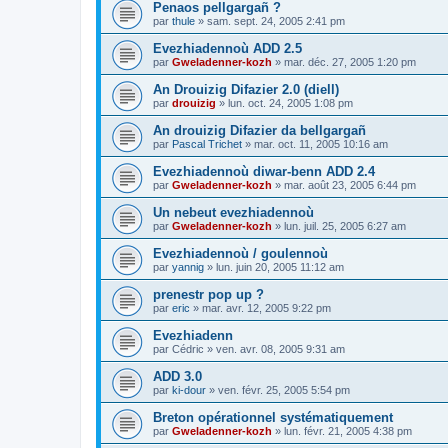
Penaos pellgargañ ?
par
thule
»
sam. sept. 24, 2005 2:41 pm
Evezhiadennoù ADD 2.5
par
Gweladenner-kozh
»
mar. déc. 27, 2005 1:20 pm
An Drouizig Difazier 2.0 (diell)
par
drouizig
»
lun. oct. 24, 2005 1:08 pm
An drouizig Difazier da bellgargañ
par
Pascal Trichet
»
mar. oct. 11, 2005 10:16 am
Evezhiadennoù diwar-benn ADD 2.4
par
Gweladenner-kozh
»
mar. août 23, 2005 6:44 pm
Un nebeut evezhiadennoù
par
Gweladenner-kozh
»
lun. juil. 25, 2005 6:27 am
Evezhiadennoù / goulennoù
par
yannig
»
lun. juin 20, 2005 11:12 am
prenestr pop up ?
par
eric
»
mar. avr. 12, 2005 9:22 pm
Evezhiadenn
par
Cédric
»
ven. avr. 08, 2005 9:31 am
ADD 3.0
par
ki-dour
»
ven. févr. 25, 2005 5:54 pm
Breton opérationnel systématiquement
par
Gweladenner-kozh
»
lun. févr. 21, 2005 4:38 pm