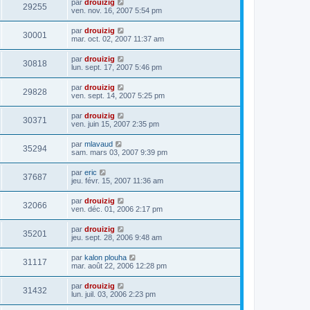
par
drouizig
29255
ven. nov. 16, 2007 5:54 pm
par
drouizig
30001
mar. oct. 02, 2007 11:37 am
par
drouizig
30818
lun. sept. 17, 2007 5:46 pm
par
drouizig
29828
ven. sept. 14, 2007 5:25 pm
par
drouizig
30371
ven. juin 15, 2007 2:35 pm
par
mlavaud
35294
sam. mars 03, 2007 9:39 pm
par
eric
37687
jeu. févr. 15, 2007 11:36 am
par
drouizig
32066
ven. déc. 01, 2006 2:17 pm
par
drouizig
35201
jeu. sept. 28, 2006 9:48 am
par
kalon plouha
31117
mar. août 22, 2006 12:28 pm
par
drouizig
31432
lun. juil. 03, 2006 2:23 pm