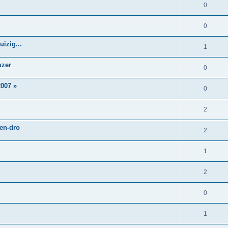
0
0
izig...
1
mzer
0
007 »
0
2
 en-dro
2
1
2
0
1