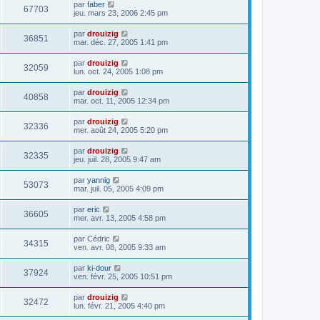
par
faber
67703
jeu. mars 23, 2006 2:45 pm
par
drouizig
36851
mar. déc. 27, 2005 1:41 pm
par
drouizig
32059
lun. oct. 24, 2005 1:08 pm
par
drouizig
40858
mar. oct. 11, 2005 12:34 pm
par
drouizig
32336
mer. août 24, 2005 5:20 pm
par
drouizig
32335
jeu. juil. 28, 2005 9:47 am
par
yannig
53073
mar. juil. 05, 2005 4:09 pm
par
eric
36605
mer. avr. 13, 2005 4:58 pm
par
Cédric
34315
ven. avr. 08, 2005 9:33 am
par
ki-dour
37924
ven. févr. 25, 2005 10:51 pm
par
drouizig
32472
lun. févr. 21, 2005 4:40 pm