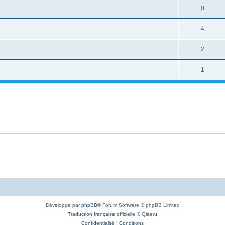
0
4
2
1
Développé par
phpBB
® Forum Software © phpBB Limited
Traduction française officielle
©
Qiaeru
Confidentialité
|
Conditions