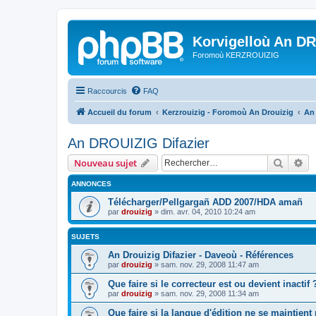
Korvigelloù An D
Foromoù KERZROUIZIG
Raccourcis
FAQ
Accueil du forum
Kerzrouizig - Foromoù An Drouizig
An
An DROUIZIG Difazier
Recher
Re
Nouveau sujet
ANNONCES
Télécharger/Pellgargañ ADD 2007/HDA amañ
par
drouizig
»
dim. avr. 04, 2010 10:24 am
SUJETS
An Drouizig Difazier - Daveoù - Références
par
drouizig
»
sam. nov. 29, 2008 11:47 am
Que faire si le correcteur est ou devient inactif 
par
drouizig
»
sam. nov. 29, 2008 11:34 am
Que faire si la langue d'édition ne se maintient