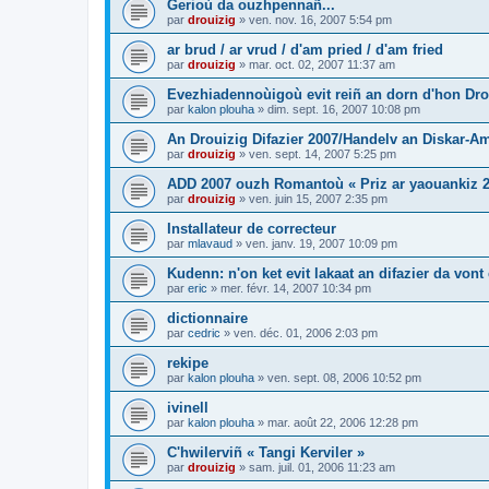
Gerioù da ouzhpennañ...
par
drouizig
»
ven. nov. 16, 2007 5:54 pm
ar brud / ar vrud / d'am pried / d'am fried
par
drouizig
»
mar. oct. 02, 2007 11:37 am
Evezhiadennoùigoù evit reiñ an dorn d'hon Drou
par
kalon plouha
»
dim. sept. 16, 2007 10:08 pm
An Drouizig Difazier 2007/Handelv an Diskar-A
par
drouizig
»
ven. sept. 14, 2007 5:25 pm
ADD 2007 ouzh Romantoù « Priz ar yaouankiz 2
par
drouizig
»
ven. juin 15, 2007 2:35 pm
Installateur de correcteur
par
mlavaud
»
ven. janv. 19, 2007 10:09 pm
Kudenn: n'on ket evit lakaat an difazier da vont
par
eric
»
mer. févr. 14, 2007 10:34 pm
dictionnaire
par
cedric
»
ven. déc. 01, 2006 2:03 pm
rekipe
par
kalon plouha
»
ven. sept. 08, 2006 10:52 pm
ivinell
par
kalon plouha
»
mar. août 22, 2006 12:28 pm
C'hwilerviñ « Tangi Kerviler »
par
drouizig
»
sam. juil. 01, 2006 11:23 am