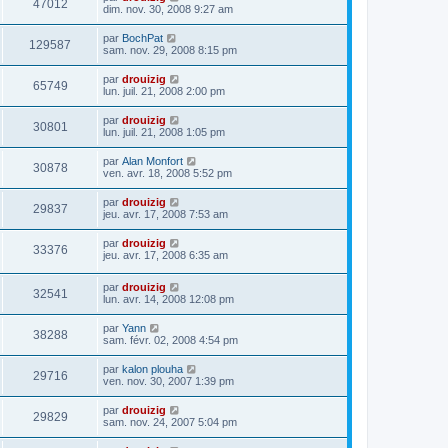
47012
dim. nov. 30, 2008 9:27 am
par
BochPat
129587
sam. nov. 29, 2008 8:15 pm
par
drouizig
65749
lun. juil. 21, 2008 2:00 pm
par
drouizig
30801
lun. juil. 21, 2008 1:05 pm
par
Alan Monfort
30878
ven. avr. 18, 2008 5:52 pm
par
drouizig
29837
jeu. avr. 17, 2008 7:53 am
par
drouizig
33376
jeu. avr. 17, 2008 6:35 am
par
drouizig
32541
lun. avr. 14, 2008 12:08 pm
par
Yann
38288
sam. févr. 02, 2008 4:54 pm
par
kalon plouha
29716
ven. nov. 30, 2007 1:39 pm
par
drouizig
29829
sam. nov. 24, 2007 5:04 pm