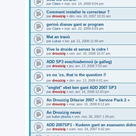
par
Claire
»
mar. oct. 14, 2008 8:04 pm
Comment installer le correcteur ?
par
drouizig
»
dim. nov. 18, 2007 10:31 am
gerioù dianav gant ar program
par
Claire
»
mar. avr. 22, 2008 8:03 pm
Mat an traoù
par
Lukaz
»
lun. juil. 21, 2008 11:48 am
Vive le druide et servez le cidre !
par
drouizig
»
ven. avr. 18, 2008 10:37 am
ADD SP3 evezhiadennoù (e galleg)
par
drouizig
»
jeu. avr. 17, 2008 7:53 am
zo ou 'zo, that is the question !!
par
drouizig
»
dim. avr. 13, 2008 6:01 pm
"onglet" ebet ken gant ADD 2007 SP3
par
drouizig
»
lun. avr. 14, 2008 12:03 pm
An Drouizig Difazier 2007 « Service Pack 2 »
par
drouizig
»
mar. janv. 15, 2008 8:12 pm
An Drouizig nevez
par
kalon plouha
»
ven. nov. 30, 2007 1:39 pm
ADD 2007SP1 - Kudenn gant an esaouenn didro
par
drouizig
»
sam. nov. 24, 2007 5:02 pm