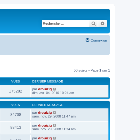
Rechercher
Recherche avancé
Connexion
50 sujets • Page
1
sur
1
VUES
DERNIER MESSAGE
par
drouizig
175282
dim. avr. 04, 2010 10:24 am
VUES
DERNIER MESSAGE
par
drouizig
84708
sam. nov. 29, 2008 11:47 am
par
drouizig
88413
sam. nov. 29, 2008 11:34 am
par
drouizig