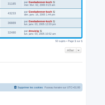
par
Gweladenner-kozh
31185
mer. févr. 02, 2005 9:23 am
par
Gweladenner-kozh
43233
dim. janv. 16, 2005 1:44 pm
par
Gweladenner-kozh
36889
lun. janv. 03, 2005 12:03 pm
par
drouizig
32480
lun. janv. 03, 2005 10:52 am
50 sujets • Page
1
sur
1
Aller
Supprimer les cookies
Fuseau horaire sur
UTC+01:00