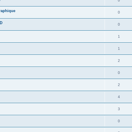
0
graphique
0
DD
0
1
1
2
0
2
4
3
0