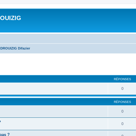
ROUIZIG
 DROUIZIG Difazier
cher
cherche avancée
RÉPONSES
0
RÉPONSES
0
?
0
 pas ?