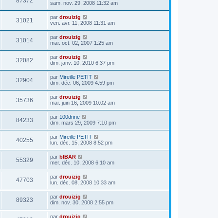
87372
sam. nov. 29, 2008 11:32 am
par
drouizig
31021
ven. avr. 11, 2008 11:31 am
par
drouizig
31014
mar. oct. 02, 2007 1:25 am
par
drouizig
32082
dim. janv. 10, 2010 6:37 pm
par
Mireille PETIT
32904
dim. déc. 06, 2009 4:59 pm
par
drouizig
35736
mar. juin 16, 2009 10:02 am
par
100drine
84233
dim. mars 29, 2009 7:10 pm
par
Mireille PETIT
40255
lun. déc. 15, 2008 8:52 pm
par
bIBAR
55329
mer. déc. 10, 2008 6:10 am
par
drouizig
47703
lun. déc. 08, 2008 10:33 am
par
drouizig
89323
dim. nov. 30, 2008 2:55 pm
par
drouizig