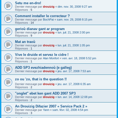
Setu me en-dro!
Dernier message par
drouizig
«
dim. nov. 30, 2008 9:27 am
Réponses :
5
Comment installer le correcteur ?
Dernier message par
BochPat
«
sam. nov. 29, 2008 8:15 pm
Réponses :
14
gerioù dianav gant ar program
Dernier message par
drouizig
«
lun. juil. 21, 2008 2:00 pm
Réponses :
9
Mat an traoù
Dernier message par
drouizig
«
lun. juil. 21, 2008 1:05 pm
Réponses :
1
Vive le druide et servez le cidre !
Dernier message par
Alan Monfort
«
ven. avr. 18, 2008 5:52 pm
Réponses :
1
ADD SP3 evezhiadennoù (e galleg)
Dernier message par
drouizig
«
jeu. avr. 17, 2008 7:53 am
zo ou 'zo, that is the question !!
Dernier message par
drouizig
«
jeu. avr. 17, 2008 6:35 am
Réponses :
2
"onglet" ebet ken gant ADD 2007 SP3
Dernier message par
drouizig
«
lun. avr. 14, 2008 12:08 pm
Réponses :
2
An Drouizig Difazier 2007 « Service Pack 2 »
Dernier message par
Yann
«
sam. févr. 02, 2008 4:54 pm
Réponses :
3