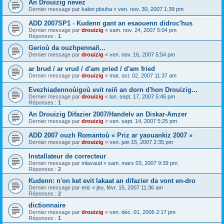
An Drouizig nevez
Dernier message par
kalon plouha
«
ven. nov. 30, 2007 1:39 pm
ADD 2007SP1 - Kudenn gant an esaouenn didroc'hus
Dernier message par
drouizig
«
sam. nov. 24, 2007 5:04 pm
Réponses :
1
Gerioù da ouzhpennañ...
Dernier message par
drouizig
«
ven. nov. 16, 2007 5:54 pm
ar brud / ar vrud / d'am pried / d'am fried
Dernier message par
drouizig
«
mar. oct. 02, 2007 11:37 am
Evezhiadennoùigoù evit reiñ an dorn d'hon Drouizig...
Dernier message par
drouizig
«
lun. sept. 17, 2007 5:46 pm
Réponses :
1
An Drouizig Difazier 2007/Handelv an Diskar-Amzer
Dernier message par
drouizig
«
ven. sept. 14, 2007 5:25 pm
ADD 2007 ouzh Romantoù « Priz ar yaouankiz 2007 »
Dernier message par
drouizig
«
ven. juin 15, 2007 2:35 pm
Installateur de correcteur
Dernier message par
mlavaud
«
sam. mars 03, 2007 9:39 pm
Réponses :
2
Kudenn: n'on ket evit lakaat an difazier da vont en-dro
Dernier message par
eric
«
jeu. févr. 15, 2007 11:36 am
Réponses :
2
dictionnaire
Dernier message par
drouizig
«
ven. déc. 01, 2006 2:17 pm
Réponses :
1