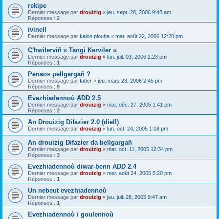
rekipe
Dernier message par
drouizig
«
jeu. sept. 28, 2006 9:48 am
Réponses :
2
ivinell
Dernier message par
kalon plouha
«
mar. août 22, 2006 12:28 pm
C'hwilerviñ « Tangi Kerviler »
Dernier message par
drouizig
«
lun. juil. 03, 2006 2:23 pm
Réponses :
1
Penaos pellgargañ ?
Dernier message par
faber
«
jeu. mars 23, 2006 2:45 pm
Réponses :
9
Evezhiadennoù ADD 2.5
Dernier message par
drouizig
«
mar. déc. 27, 2005 1:41 pm
Réponses :
2
An Drouizig Difazier 2.0 (diell)
Dernier message par
drouizig
«
lun. oct. 24, 2005 1:08 pm
An drouizig Difazier da bellgargañ
Dernier message par
drouizig
«
mar. oct. 11, 2005 12:34 pm
Réponses :
3
Evezhiadennoù diwar-benn ADD 2.4
Dernier message par
drouizig
«
mer. août 24, 2005 5:20 pm
Réponses :
1
Un nebeut evezhiadennoù
Dernier message par
drouizig
«
jeu. juil. 28, 2005 9:47 am
Réponses :
1
Evezhiadennoù / goulennoù