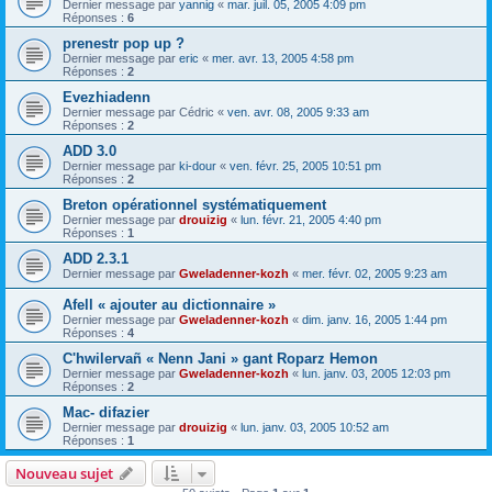
Dernier message par
yannig
«
mar. juil. 05, 2005 4:09 pm
Réponses :
6
prenestr pop up ?
Dernier message par
eric
«
mer. avr. 13, 2005 4:58 pm
Réponses :
2
Evezhiadenn
Dernier message par
Cédric
«
ven. avr. 08, 2005 9:33 am
Réponses :
2
ADD 3.0
Dernier message par
ki-dour
«
ven. févr. 25, 2005 10:51 pm
Réponses :
2
Breton opérationnel systématiquement
Dernier message par
drouizig
«
lun. févr. 21, 2005 4:40 pm
Réponses :
1
ADD 2.3.1
Dernier message par
Gweladenner-kozh
«
mer. févr. 02, 2005 9:23 am
Afell « ajouter au dictionnaire »
Dernier message par
Gweladenner-kozh
«
dim. janv. 16, 2005 1:44 pm
Réponses :
4
C'hwilervañ « Nenn Jani » gant Roparz Hemon
Dernier message par
Gweladenner-kozh
«
lun. janv. 03, 2005 12:03 pm
Réponses :
2
Mac- difazier
Dernier message par
drouizig
«
lun. janv. 03, 2005 10:52 am
Réponses :
1
Nouveau sujet