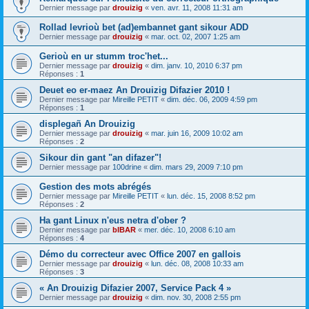
Dernier message par
drouizig
«
ven. avr. 11, 2008 11:31 am
Rollad levrioù bet (ad)embannet gant sikour ADD
Dernier message par
drouizig
«
mar. oct. 02, 2007 1:25 am
Gerioù en ur stumm troc'het...
Dernier message par
drouizig
«
dim. janv. 10, 2010 6:37 pm
Réponses :
1
Deuet eo er-maez An Drouizig Difazier 2010 !
Dernier message par
Mireille PETIT
«
dim. déc. 06, 2009 4:59 pm
Réponses :
1
displegañ An Drouizig
Dernier message par
drouizig
«
mar. juin 16, 2009 10:02 am
Réponses :
2
Sikour din gant "an difazer"!
Dernier message par
100drine
«
dim. mars 29, 2009 7:10 pm
Gestion des mots abrégés
Dernier message par
Mireille PETIT
«
lun. déc. 15, 2008 8:52 pm
Réponses :
2
Ha gant Linux n'eus netra d'ober ?
Dernier message par
bIBAR
«
mer. déc. 10, 2008 6:10 am
Réponses :
4
Démo du correcteur avec Office 2007 en gallois
Dernier message par
drouizig
«
lun. déc. 08, 2008 10:33 am
Réponses :
3
« An Drouizig Difazier 2007, Service Pack 4 »
Dernier message par
drouizig
«
dim. nov. 30, 2008 2:55 pm