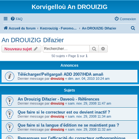
Korvigelloù An DROUIZIG
FAQ
Connexion
R
Accueil du forum
Kerzrouizig - Foromoù An Drouizig
An DROUIZIG Difazier
e
An DROUIZIG Difazier
c
Rechercher
Recherche avanc
Nouveau sujet
h
50 sujets • Page
1
sur
1
e
Annonces
r
c
Télécharger/Pellgargañ ADD 2007/HDA amañ
Dernier message par
drouizig
«
dim. avr. 04, 2010 10:24 am
h
e
Sujets
r
An Drouizig Difazier - Daveoù - Références
Dernier message par
drouizig
«
sam. nov. 29, 2008 11:47 am
Que faire si le correcteur est ou devient inactif ?
Dernier message par
drouizig
«
sam. nov. 29, 2008 11:34 am
Que faire si la langue d'édition ne se maintient pas ?
Dernier message par
drouizig
«
sam. nov. 29, 2008 11:32 am
Remarques sur l'efficacité du correcteur orthographique