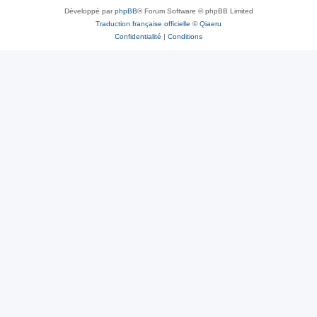
Développé par
phpBB
® Forum Software © phpBB Limited
Traduction française officielle
©
Qiaeru
Confidentialité
|
Conditions