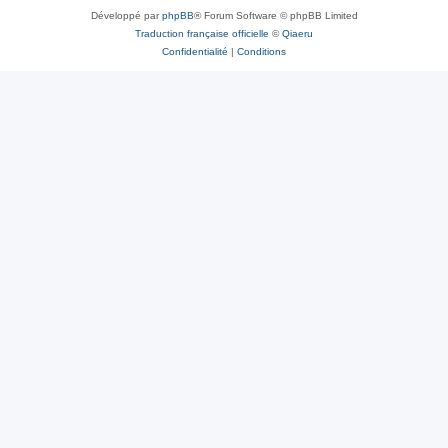
Développé par
phpBB
® Forum Software © phpBB Limited
Traduction française officielle
©
Qiaeru
Confidentialité
|
Conditions