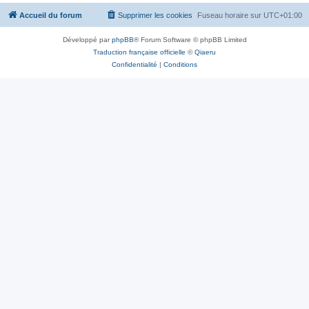
Accueil du forum
Supprimer les cookies
Fuseau horaire sur
UTC+01:00
Développé par
phpBB
® Forum Software © phpBB Limited
Traduction française officielle
©
Qiaeru
Confidentialité
|
Conditions