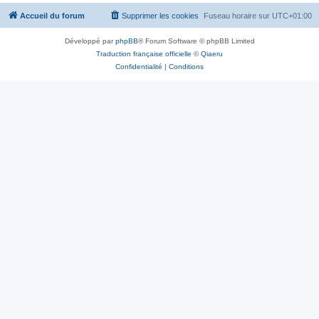
Accueil du forum
Supprimer les cookies
Fuseau horaire sur
UTC+01:00
Développé par
phpBB
® Forum Software © phpBB Limited
Traduction française officielle
©
Qiaeru
Confidentialité
|
Conditions