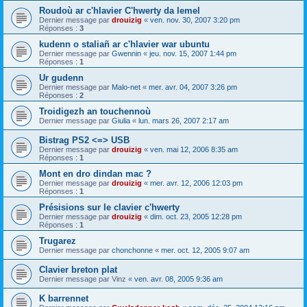
Roudoù ar c'hlavier C'hwerty da lemel
Dernier message par
drouizig
«
ven. nov. 30, 2007 3:20 pm
Réponses :
3
kudenn o staliañ ar c'hlavier war ubuntu
Dernier message par
Gwennin
«
jeu. nov. 15, 2007 1:44 pm
Réponses :
1
Ur gudenn
Dernier message par
Malo-net
«
mer. avr. 04, 2007 3:26 pm
Réponses :
2
Troidigezh an touchennoù
Dernier message par
Giulia
«
lun. mars 26, 2007 2:17 am
Bistrag PS2 <=> USB
Dernier message par
drouizig
«
ven. mai 12, 2006 8:35 am
Réponses :
1
Mont en dro dindan mac ?
Dernier message par
drouizig
«
mer. avr. 12, 2006 12:03 pm
Réponses :
1
Présisions sur le clavier c'hwerty
Dernier message par
drouizig
«
dim. oct. 23, 2005 12:28 pm
Réponses :
1
Trugarez
Dernier message par
chonchonne
«
mer. oct. 12, 2005 9:07 am
Clavier breton plat
Dernier message par
Vinz
«
ven. avr. 08, 2005 9:36 am
K barrennet