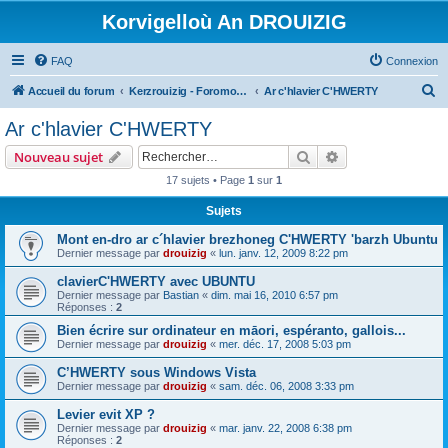
Korvigelloù An DROUIZIG
FAQ
Connexion
R
Accueil du forum
Kerzrouizig - Foromoù An Drouizig
Ar c'hlavier C'HWERTY
e
Ar c'hlavier C'HWERTY
c
Rechercher
Recherche avanc
Nouveau sujet
h
17 sujets • Page
1
sur
1
e
Sujets
r
c
Mont en-dro ar c´hlavier brezhoneg C'HWERTY 'barzh Ubuntu
Dernier message par
drouizig
«
lun. janv. 12, 2009 8:22 pm
h
clavierC'HWERTY avec UBUNTU
e
Dernier message par
Bastian
«
dim. mai 16, 2010 6:57 pm
r
Réponses :
2
Bien écrire sur ordinateur en māori, espéranto, gallois...
Dernier message par
drouizig
«
mer. déc. 17, 2008 5:03 pm
C’HWERTY sous Windows Vista
Dernier message par
drouizig
«
sam. déc. 06, 2008 3:33 pm
Levier evit XP ?
Dernier message par
drouizig
«
mar. janv. 22, 2008 6:38 pm
Réponses :
2