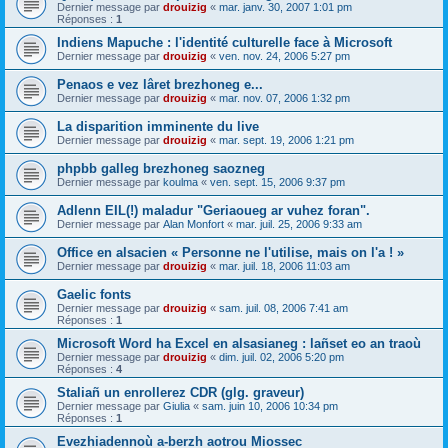
Dernier message par
drouizig
«
mar. janv. 30, 2007 1:01 pm
Réponses :
1
Indiens Mapuche : l'identité culturelle face à Microsoft
Dernier message par
drouizig
«
ven. nov. 24, 2006 5:27 pm
Penaos e vez lâret brezhoneg e...
Dernier message par
drouizig
«
mar. nov. 07, 2006 1:32 pm
La disparition imminente du live
Dernier message par
drouizig
«
mar. sept. 19, 2006 1:21 pm
phpbb galleg brezhoneg saozneg
Dernier message par
koulma
«
ven. sept. 15, 2006 9:37 pm
Adlenn EIL(!) maladur "Geriaoueg ar vuhez foran".
Dernier message par
Alan Monfort
«
mar. juil. 25, 2006 9:33 am
Office en alsacien « Personne ne l'utilise, mais on l'a ! »
Dernier message par
drouizig
«
mar. juil. 18, 2006 11:03 am
Gaelic fonts
Dernier message par
drouizig
«
sam. juil. 08, 2006 7:41 am
Réponses :
1
Microsoft Word ha Excel en alsasianeg : lañset eo an traoù
Dernier message par
drouizig
«
dim. juil. 02, 2006 5:20 pm
Réponses :
4
Staliañ un enrollerez CDR (glg. graveur)
Dernier message par
Giulia
«
sam. juin 10, 2006 10:34 pm
Réponses :
1
Evezhiadennoù a-berzh aotrou Miossec