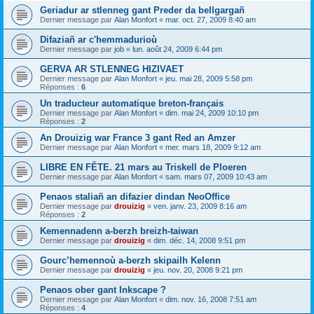
Geriadur ar stlenneg gant Preder da bellgargañ
Dernier message par
Alan Monfort
«
mar. oct. 27, 2009 8:40 am
Difaziañ ar c'hemmadurioù
Dernier message par
job
«
lun. août 24, 2009 6:44 pm
GERVA AR STLENNEG HIZIVAET
Dernier message par
Alan Monfort
«
jeu. mai 28, 2009 5:58 pm
Réponses :
6
Un traducteur automatique breton-français
Dernier message par
Alan Monfort
«
dim. mai 24, 2009 10:10 pm
Réponses :
2
An Drouizig war France 3 gant Red an Amzer
Dernier message par
Alan Monfort
«
mer. mars 18, 2009 9:12 am
LIBRE EN FÊTE. 21 mars au Triskell de Ploeren
Dernier message par
Alan Monfort
«
sam. mars 07, 2009 10:43 am
Penaos staliañ an difazier dindan NeoOffice
Dernier message par
drouizig
«
ven. janv. 23, 2009 8:16 am
Réponses :
2
Kemennadenn a-berzh breizh-taiwan
Dernier message par
drouizig
«
dim. déc. 14, 2008 9:51 pm
Gourc’hemennoù a-berzh skipailh Kelenn
Dernier message par
drouizig
«
jeu. nov. 20, 2008 9:21 pm
Penaos ober gant Inkscape ?
Dernier message par
Alan Monfort
«
dim. nov. 16, 2008 7:51 am
Réponses :
4