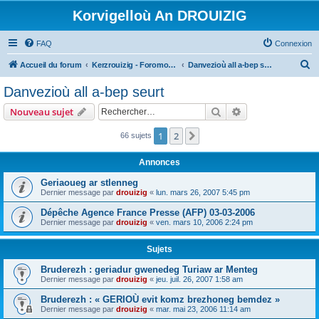
Korvigelloù An DROUIZIG
FAQ
Connexion
R
Accueil du forum
Kerzrouizig - Foromoù An Drouizig
Danvezioù all a-bep seurt
e
Danvezioù all a-bep seurt
c
Rechercher
Recherche avanc
Nouveau sujet
h
e
1
2
Suivant
66 sujets
r
Annonces
c
Geriaoueg ar stlenneg
h
Dernier message par
drouizig
«
lun. mars 26, 2007 5:45 pm
e
Dépêche Agence France Presse (AFP) 03-03-2006
r
Dernier message par
drouizig
«
ven. mars 10, 2006 2:24 pm
Sujets
Bruderezh : geriadur gwenedeg Turiaw ar Menteg
Dernier message par
drouizig
«
jeu. juil. 26, 2007 1:58 am
Bruderezh : « GERIOÙ evit komz brezhoneg bemdez »
Dernier message par
drouizig
«
mar. mai 23, 2006 11:14 am