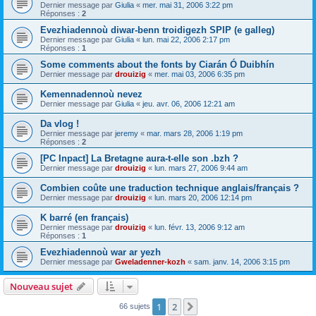
Dernier message par
Giulia
«
mer. mai 31, 2006 3:22 pm
Réponses :
2
Evezhiadennoù diwar-benn troidigezh SPIP (e galleg)
Dernier message par
Giulia
«
lun. mai 22, 2006 2:17 pm
Réponses :
1
Some comments about the fonts by Ciarán Ó Duibhín
Dernier message par
drouizig
«
mer. mai 03, 2006 6:35 pm
Kemennadennoù nevez
Dernier message par
Giulia
«
jeu. avr. 06, 2006 12:21 am
Da vlog !
Dernier message par
jeremy
«
mar. mars 28, 2006 1:19 pm
Réponses :
2
[PC Inpact] La Bretagne aura-t-elle son .bzh ?
Dernier message par
drouizig
«
lun. mars 27, 2006 9:44 am
Combien coûte une traduction technique anglais/français ?
Dernier message par
drouizig
«
lun. mars 20, 2006 12:14 pm
K barré (en français)
Dernier message par
drouizig
«
lun. févr. 13, 2006 9:12 am
Réponses :
1
Evezhiadennoù war ar yezh
Dernier message par
Gweladenner-kozh
«
sam. janv. 14, 2006 3:15 pm
Nouveau sujet
1
2
Suivant
66 sujets