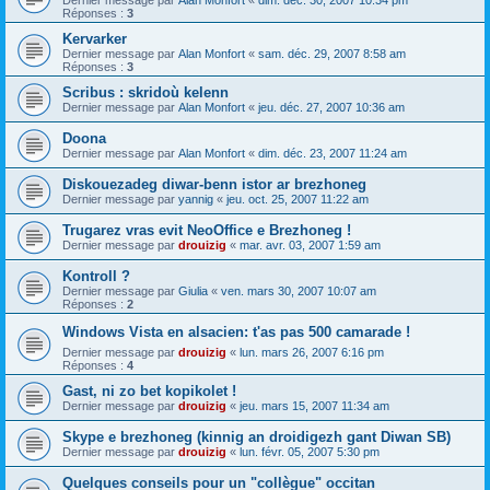
Dernier message par
Alan Monfort
«
dim. déc. 30, 2007 10:34 pm
Réponses :
3
Kervarker
Dernier message par
Alan Monfort
«
sam. déc. 29, 2007 8:58 am
Réponses :
3
Scribus : skridoù kelenn
Dernier message par
Alan Monfort
«
jeu. déc. 27, 2007 10:36 am
Doona
Dernier message par
Alan Monfort
«
dim. déc. 23, 2007 11:24 am
Diskouezadeg diwar-benn istor ar brezhoneg
Dernier message par
yannig
«
jeu. oct. 25, 2007 11:22 am
Trugarez vras evit NeoOffice e Brezhoneg !
Dernier message par
drouizig
«
mar. avr. 03, 2007 1:59 am
Kontroll ?
Dernier message par
Giulia
«
ven. mars 30, 2007 10:07 am
Réponses :
2
Windows Vista en alsacien: t'as pas 500 camarade !
Dernier message par
drouizig
«
lun. mars 26, 2007 6:16 pm
Réponses :
4
Gast, ni zo bet kopikolet !
Dernier message par
drouizig
«
jeu. mars 15, 2007 11:34 am
Skype e brezhoneg (kinnig an droidigezh gant Diwan SB)
Dernier message par
drouizig
«
lun. févr. 05, 2007 5:30 pm
Quelques conseils pour un "collègue" occitan