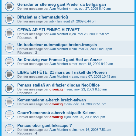
Geriadur ar stlenneg gant Preder da bellgargañ
Dernier message par
Alan Monfort
«
mar. oct. 27, 2009 8:40 am
Difaziañ ar c'hemmadurioù
Dernier message par
job
«
lun. août 24, 2009 6:44 pm
GERVA AR STLENNEG HIZIVAET
Dernier message par
Alan Monfort
«
jeu. mai 28, 2009 5:58 pm
Réponses :
6
Un traducteur automatique breton-français
Dernier message par
Alan Monfort
«
dim. mai 24, 2009 10:10 pm
Réponses :
2
An Drouizig war France 3 gant Red an Amzer
Dernier message par
Alan Monfort
«
mer. mars 18, 2009 9:12 am
LIBRE EN FÊTE. 21 mars au Triskell de Ploeren
Dernier message par
Alan Monfort
«
sam. mars 07, 2009 10:43 am
Penaos staliañ an difazier dindan NeoOffice
Dernier message par
drouizig
«
ven. janv. 23, 2009 8:16 am
Réponses :
2
Kemennadenn a-berzh breizh-taiwan
Dernier message par
drouizig
«
dim. déc. 14, 2008 9:51 pm
Gourc’hemennoù a-berzh skipailh Kelenn
Dernier message par
drouizig
«
jeu. nov. 20, 2008 9:21 pm
Penaos ober gant Inkscape ?
Dernier message par
Alan Monfort
«
dim. nov. 16, 2008 7:51 am
Réponses :
4