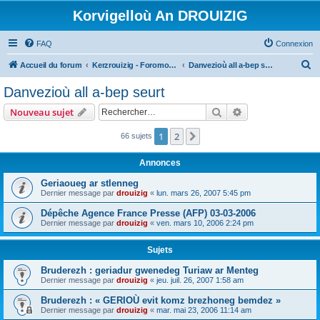
Korvigelloù An DROUIZIG
FAQ
Connexion
R
Accueil du forum
Kerzrouizig - Foromoù An Drouizig
Danvezioù all a-bep seurt
e
Danvezioù all a-bep seurt
c
Rechercher
Recherche avanc
Nouveau sujet
h
e
1
2
Suivant
66 sujets
r
Annonces
c
Geriaoueg ar stlenneg
h
Dernier message par
drouizig
«
lun. mars 26, 2007 5:45 pm
e
Dépêche Agence France Presse (AFP) 03-03-2006
r
Dernier message par
drouizig
«
ven. mars 10, 2006 2:24 pm
Sujets
Bruderezh : geriadur gwenedeg Turiaw ar Menteg
Dernier message par
drouizig
«
jeu. juil. 26, 2007 1:58 am
Bruderezh : « GERIOÙ evit komz brezhoneg bemdez »
Dernier message par
drouizig
«
mar. mai 23, 2006 11:14 am