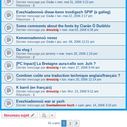
Dernier message par
Giulia
«
mer. mai 31, 2006 3:22 pm
Réponses :
2
Evezhiadennoù diwar-benn troidigezh SPIP (e galleg)
Dernier message par
Giulia
«
lun. mai 22, 2006 2:17 pm
Réponses :
1
Some comments about the fonts by Ciarán Ó Duibhín
Dernier message par
drouizig
«
mer. mai 03, 2006 6:35 pm
Kemennadennoù nevez
Dernier message par
Giulia
«
jeu. avr. 06, 2006 12:21 am
Da vlog !
Dernier message par
jeremy
«
mar. mars 28, 2006 1:19 pm
Réponses :
2
[PC Inpact] La Bretagne aura-t-elle son .bzh ?
Dernier message par
drouizig
«
lun. mars 27, 2006 9:44 am
Combien coûte une traduction technique anglais/français ?
Dernier message par
drouizig
«
lun. mars 20, 2006 12:14 pm
K barré (en français)
Dernier message par
drouizig
«
lun. févr. 13, 2006 9:12 am
Réponses :
1
Evezhiadennoù war ar yezh
Dernier message par
Gweladenner-kozh
«
sam. janv. 14, 2006 3:15 pm
Nouveau sujet
1
2
Suivant
66 sujets