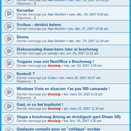
Dernier message par
Alan Monfort
«
dim. déc. 30, 2007 10:34 pm
Réponses :
3
Kervarker
Dernier message par
Alan Monfort
«
sam. déc. 29, 2007 8:58 am
Réponses :
3
Scribus : skridoù kelenn
Dernier message par
Alan Monfort
«
jeu. déc. 27, 2007 10:36 am
Doona
Dernier message par
Alan Monfort
«
dim. déc. 23, 2007 11:24 am
Diskouezadeg diwar-benn istor ar brezhoneg
Dernier message par
yannig
«
jeu. oct. 25, 2007 11:22 am
Trugarez vras evit NeoOffice e Brezhoneg !
Dernier message par
drouizig
«
mar. avr. 03, 2007 1:59 am
Kontroll ?
Dernier message par
Giulia
«
ven. mars 30, 2007 10:07 am
Réponses :
2
Windows Vista en alsacien: t'as pas 500 camarade !
Dernier message par
drouizig
«
lun. mars 26, 2007 6:16 pm
Réponses :
4
Gast, ni zo bet kopikolet !
Dernier message par
drouizig
«
jeu. mars 15, 2007 11:34 am
Skype e brezhoneg (kinnig an droidigezh gant Diwan SB)
Dernier message par
drouizig
«
lun. févr. 05, 2007 5:30 pm
Quelques conseils pour un "collègue" occitan