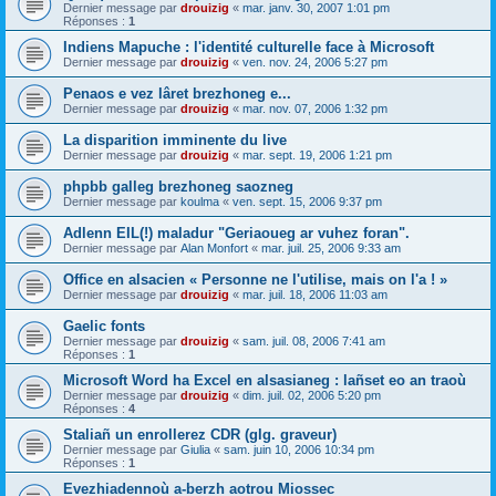
Dernier message par
drouizig
«
mar. janv. 30, 2007 1:01 pm
Réponses :
1
Indiens Mapuche : l'identité culturelle face à Microsoft
Dernier message par
drouizig
«
ven. nov. 24, 2006 5:27 pm
Penaos e vez lâret brezhoneg e...
Dernier message par
drouizig
«
mar. nov. 07, 2006 1:32 pm
La disparition imminente du live
Dernier message par
drouizig
«
mar. sept. 19, 2006 1:21 pm
phpbb galleg brezhoneg saozneg
Dernier message par
koulma
«
ven. sept. 15, 2006 9:37 pm
Adlenn EIL(!) maladur "Geriaoueg ar vuhez foran".
Dernier message par
Alan Monfort
«
mar. juil. 25, 2006 9:33 am
Office en alsacien « Personne ne l'utilise, mais on l'a ! »
Dernier message par
drouizig
«
mar. juil. 18, 2006 11:03 am
Gaelic fonts
Dernier message par
drouizig
«
sam. juil. 08, 2006 7:41 am
Réponses :
1
Microsoft Word ha Excel en alsasianeg : lañset eo an traoù
Dernier message par
drouizig
«
dim. juil. 02, 2006 5:20 pm
Réponses :
4
Staliañ un enrollerez CDR (glg. graveur)
Dernier message par
Giulia
«
sam. juin 10, 2006 10:34 pm
Réponses :
1
Evezhiadennoù a-berzh aotrou Miossec