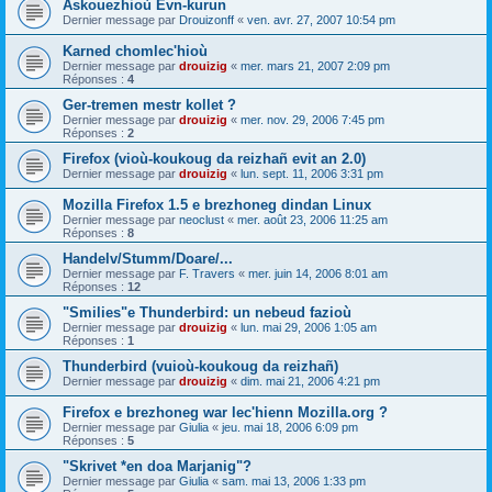
Askouezhioù Evn-kurun
Dernier message par
Drouizonff
«
ven. avr. 27, 2007 10:54 pm
Karned chomlec'hioù
Dernier message par
drouizig
«
mer. mars 21, 2007 2:09 pm
Réponses :
4
Ger-tremen mestr kollet ?
Dernier message par
drouizig
«
mer. nov. 29, 2006 7:45 pm
Réponses :
2
Firefox (vioù-koukoug da reizhañ evit an 2.0)
Dernier message par
drouizig
«
lun. sept. 11, 2006 3:31 pm
Mozilla Firefox 1.5 e brezhoneg dindan Linux
Dernier message par
neoclust
«
mer. août 23, 2006 11:25 am
Réponses :
8
Handelv/Stumm/Doare/...
Dernier message par
F. Travers
«
mer. juin 14, 2006 8:01 am
Réponses :
12
"Smilies"e Thunderbird: un nebeud fazioù
Dernier message par
drouizig
«
lun. mai 29, 2006 1:05 am
Réponses :
1
Thunderbird (vuioù-koukoug da reizhañ)
Dernier message par
drouizig
«
dim. mai 21, 2006 4:21 pm
Firefox e brezhoneg war lec'hienn Mozilla.org ?
Dernier message par
Giulia
«
jeu. mai 18, 2006 6:09 pm
Réponses :
5
"Skrivet *en doa Marjanig"?
Dernier message par
Giulia
«
sam. mai 13, 2006 1:33 pm