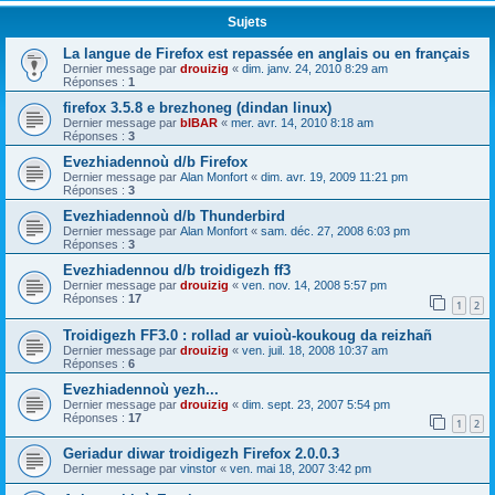
Sujets
La langue de Firefox est repassée en anglais ou en français
Dernier message par
drouizig
«
dim. janv. 24, 2010 8:29 am
Réponses :
1
firefox 3.5.8 e brezhoneg (dindan linux)
Dernier message par
bIBAR
«
mer. avr. 14, 2010 8:18 am
Réponses :
3
Evezhiadennoù d/b Firefox
Dernier message par
Alan Monfort
«
dim. avr. 19, 2009 11:21 pm
Réponses :
3
Evezhiadennoù d/b Thunderbird
Dernier message par
Alan Monfort
«
sam. déc. 27, 2008 6:03 pm
Réponses :
3
Evezhiadennou d/b troidigezh ff3
Dernier message par
drouizig
«
ven. nov. 14, 2008 5:57 pm
Réponses :
17
1
2
Troidigezh FF3.0 : rollad ar vuioù-koukoug da reizhañ
Dernier message par
drouizig
«
ven. juil. 18, 2008 10:37 am
Réponses :
6
Evezhiadennoù yezh...
Dernier message par
drouizig
«
dim. sept. 23, 2007 5:54 pm
Réponses :
17
1
2
Geriadur diwar troidigezh Firefox 2.0.0.3
Dernier message par
vinstor
«
ven. mai 18, 2007 3:42 pm