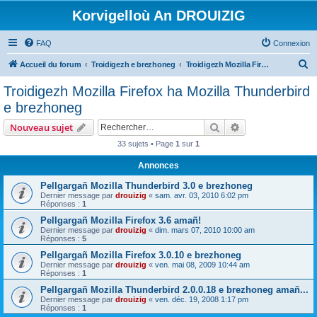
Korvigelloù An DROUIZIG
FAQ
Connexion
R
Accueil du forum
Troidigezh e brezhoneg
Troidigezh Mozilla Firefox ha Mozilla Thunderbird e brezhoneg
e
Troidigezh Mozilla Firefox ha Mozilla Thunderbird
c
e brezhoneg
h
Rechercher
Recherche avanc
Nouveau sujet
e
33 sujets • Page
1
sur
1
r
Annonces
c
h
Pellgargañ Mozilla Thunderbird 3.0 e brezhoneg
Dernier message par
drouizig
«
sam. avr. 03, 2010 6:02 pm
e
Réponses :
1
r
Pellgargañ Mozilla Firefox 3.6 amañ!
Dernier message par
drouizig
«
dim. mars 07, 2010 10:00 am
Réponses :
5
Pellgargañ Mozilla Firefox 3.0.10 e brezhoneg
Dernier message par
drouizig
«
ven. mai 08, 2009 10:44 am
Réponses :
1
Pellgargañ Mozilla Thunderbird 2.0.0.18 e brezhoneg amañ...
Dernier message par
drouizig
«
ven. déc. 19, 2008 1:17 pm
Réponses :
1