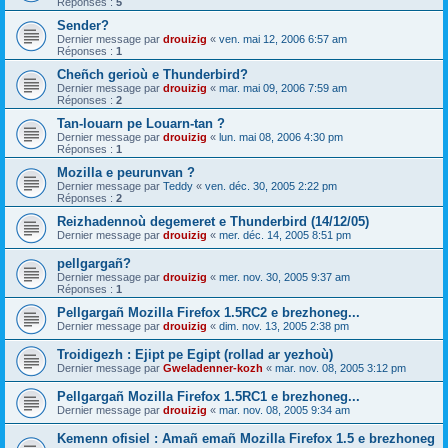
Réponses :
5
Sender?
Dernier message par
drouizig
«
ven. mai 12, 2006 6:57 am
Réponses :
1
Cheñch gerioù e Thunderbird?
Dernier message par
drouizig
«
mar. mai 09, 2006 7:59 am
Réponses :
2
Tan-louarn pe Louarn-tan ?
Dernier message par
drouizig
«
lun. mai 08, 2006 4:30 pm
Réponses :
1
Mozilla e peurunvan ?
Dernier message par
Teddy
«
ven. déc. 30, 2005 2:22 pm
Réponses :
2
Reizhadennoù degemeret e Thunderbird (14/12/05)
Dernier message par
drouizig
«
mer. déc. 14, 2005 8:51 pm
pellgargañ?
Dernier message par
drouizig
«
mer. nov. 30, 2005 9:37 am
Réponses :
1
Pellgargañ Mozilla Firefox 1.5RC2 e brezhoneg...
Dernier message par
drouizig
«
dim. nov. 13, 2005 2:38 pm
Troidigezh : Ejipt pe Egipt (rollad ar yezhoù)
Dernier message par
Gweladenner-kozh
«
mar. nov. 08, 2005 3:12 pm
Pellgargañ Mozilla Firefox 1.5RC1 e brezhoneg...
Dernier message par
drouizig
«
mar. nov. 08, 2005 9:34 am
Kemenn ofisiel : Amañ emañ Mozilla Firefox 1.5 e brezhoneg