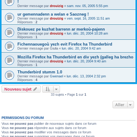
!
Dernier message par
drouizig
«
sam. nov. 05, 2005 5:55 pm
ur gemennadenn a welan e Saozneg !
Dernier message par
drouizig
«
ven. sept. 16, 2005 11:51 am
Réponses :
2
Diskouez pe kuzhat barrenn ar merkoù-pajenn
Dernier message par
drouizig
«
lun. déc. 20, 2004 10:28 am
Réponses :
1
Fichennaouegoù yezh evit Firefox ha Thunderbird
Dernier message par
Giulia
«
lun. déc. 20, 2004 9:42 am
Mozilla Firefox ha Thunderbird en div yezh (galleg ha brezho
Dernier message par
drouizig
«
lun. déc. 20, 2004 9:40 am
Réponses :
1
Thunderbird stumm 1.0
Dernier message par
Gwenael
«
lun. déc. 13, 2004 2:32 pm
Réponses :
4
Nouveau sujet
33 sujets • Page
1
sur
1
Aller
PERMISSIONS DU FORUM
Vous
ne pouvez pas
publier de nouveaux sujets dans ce forum
Vous
ne pouvez pas
répondre aux sujets dans ce forum
Vous
ne pouvez pas
modifier vos messages dans ce forum
Vous
ne pouvez pas
supprimer vos messages dans ce forum