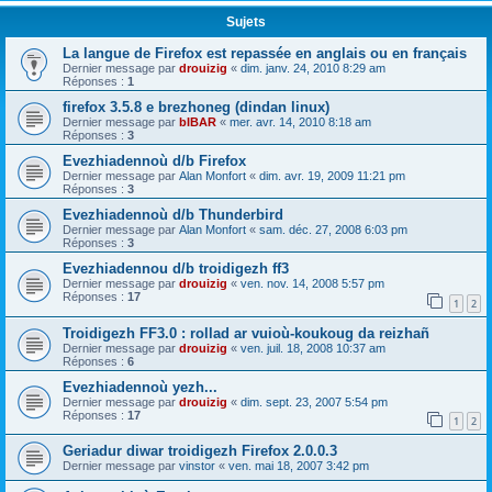
Sujets
La langue de Firefox est repassée en anglais ou en français
Dernier message par
drouizig
«
dim. janv. 24, 2010 8:29 am
Réponses :
1
firefox 3.5.8 e brezhoneg (dindan linux)
Dernier message par
bIBAR
«
mer. avr. 14, 2010 8:18 am
Réponses :
3
Evezhiadennoù d/b Firefox
Dernier message par
Alan Monfort
«
dim. avr. 19, 2009 11:21 pm
Réponses :
3
Evezhiadennoù d/b Thunderbird
Dernier message par
Alan Monfort
«
sam. déc. 27, 2008 6:03 pm
Réponses :
3
Evezhiadennou d/b troidigezh ff3
Dernier message par
drouizig
«
ven. nov. 14, 2008 5:57 pm
Réponses :
17
1
2
Troidigezh FF3.0 : rollad ar vuioù-koukoug da reizhañ
Dernier message par
drouizig
«
ven. juil. 18, 2008 10:37 am
Réponses :
6
Evezhiadennoù yezh...
Dernier message par
drouizig
«
dim. sept. 23, 2007 5:54 pm
Réponses :
17
1
2
Geriadur diwar troidigezh Firefox 2.0.0.3
Dernier message par
vinstor
«
ven. mai 18, 2007 3:42 pm