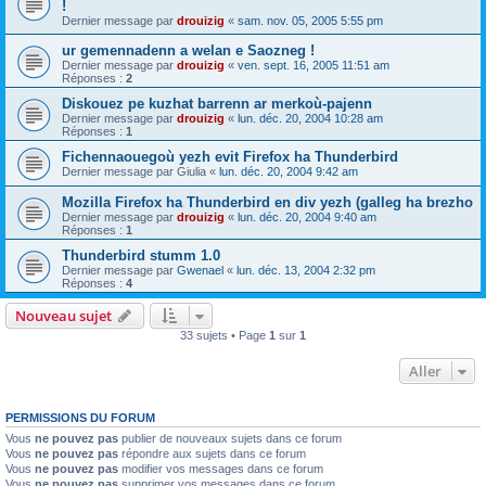
!
Dernier message par
drouizig
«
sam. nov. 05, 2005 5:55 pm
ur gemennadenn a welan e Saozneg !
Dernier message par
drouizig
«
ven. sept. 16, 2005 11:51 am
Réponses :
2
Diskouez pe kuzhat barrenn ar merkoù-pajenn
Dernier message par
drouizig
«
lun. déc. 20, 2004 10:28 am
Réponses :
1
Fichennaouegoù yezh evit Firefox ha Thunderbird
Dernier message par
Giulia
«
lun. déc. 20, 2004 9:42 am
Mozilla Firefox ha Thunderbird en div yezh (galleg ha brezho
Dernier message par
drouizig
«
lun. déc. 20, 2004 9:40 am
Réponses :
1
Thunderbird stumm 1.0
Dernier message par
Gwenael
«
lun. déc. 13, 2004 2:32 pm
Réponses :
4
Nouveau sujet
33 sujets • Page
1
sur
1
Aller
PERMISSIONS DU FORUM
Vous
ne pouvez pas
publier de nouveaux sujets dans ce forum
Vous
ne pouvez pas
répondre aux sujets dans ce forum
Vous
ne pouvez pas
modifier vos messages dans ce forum
Vous
ne pouvez pas
supprimer vos messages dans ce forum