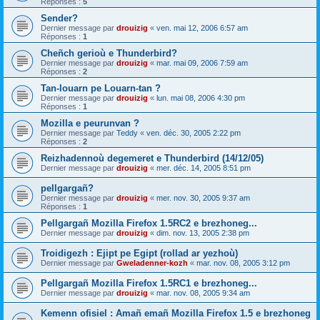
Réponses :
5
Sender?
Dernier message par
drouizig
«
ven. mai 12, 2006 6:57 am
Réponses :
1
Cheñch gerioù e Thunderbird?
Dernier message par
drouizig
«
mar. mai 09, 2006 7:59 am
Réponses :
2
Tan-louarn pe Louarn-tan ?
Dernier message par
drouizig
«
lun. mai 08, 2006 4:30 pm
Réponses :
1
Mozilla e peurunvan ?
Dernier message par
Teddy
«
ven. déc. 30, 2005 2:22 pm
Réponses :
2
Reizhadennoù degemeret e Thunderbird (14/12/05)
Dernier message par
drouizig
«
mer. déc. 14, 2005 8:51 pm
pellgargañ?
Dernier message par
drouizig
«
mer. nov. 30, 2005 9:37 am
Réponses :
1
Pellgargañ Mozilla Firefox 1.5RC2 e brezhoneg...
Dernier message par
drouizig
«
dim. nov. 13, 2005 2:38 pm
Troidigezh : Ejipt pe Egipt (rollad ar yezhoù)
Dernier message par
Gweladenner-kozh
«
mar. nov. 08, 2005 3:12 pm
Pellgargañ Mozilla Firefox 1.5RC1 e brezhoneg...
Dernier message par
drouizig
«
mar. nov. 08, 2005 9:34 am
Kemenn ofisiel : Amañ emañ Mozilla Firefox 1.5 e brezhoneg