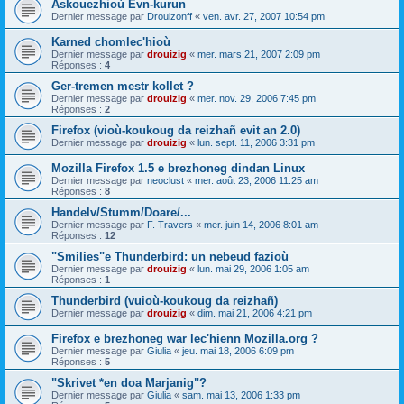
Askouezhioù Evn-kurun
Dernier message par
Drouizonff
«
ven. avr. 27, 2007 10:54 pm
Karned chomlec'hioù
Dernier message par
drouizig
«
mer. mars 21, 2007 2:09 pm
Réponses :
4
Ger-tremen mestr kollet ?
Dernier message par
drouizig
«
mer. nov. 29, 2006 7:45 pm
Réponses :
2
Firefox (vioù-koukoug da reizhañ evit an 2.0)
Dernier message par
drouizig
«
lun. sept. 11, 2006 3:31 pm
Mozilla Firefox 1.5 e brezhoneg dindan Linux
Dernier message par
neoclust
«
mer. août 23, 2006 11:25 am
Réponses :
8
Handelv/Stumm/Doare/...
Dernier message par
F. Travers
«
mer. juin 14, 2006 8:01 am
Réponses :
12
"Smilies"e Thunderbird: un nebeud fazioù
Dernier message par
drouizig
«
lun. mai 29, 2006 1:05 am
Réponses :
1
Thunderbird (vuioù-koukoug da reizhañ)
Dernier message par
drouizig
«
dim. mai 21, 2006 4:21 pm
Firefox e brezhoneg war lec'hienn Mozilla.org ?
Dernier message par
Giulia
«
jeu. mai 18, 2006 6:09 pm
Réponses :
5
"Skrivet *en doa Marjanig"?
Dernier message par
Giulia
«
sam. mai 13, 2006 1:33 pm