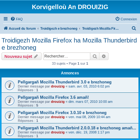
Korvigelloù An DROUIZIG
FAQ
Connexion
R
Accueil du forum
Troidigezh e brezhoneg
Troidigezh Mozilla Firefox ha Mozilla Thunderbird e brezhoneg
e
Troidigezh Mozilla Firefox ha Mozilla Thunderbird
c
e brezhoneg
h
Rechercher
Recherche avanc
Nouveau sujet
e
33 sujets • Page
1
sur
1
r
Annonces
c
h
Pellgargañ Mozilla Thunderbird 3.0 e brezhoneg
Dernier message par
drouizig
«
sam. avr. 03, 2010 6:02 pm
e
Réponses :
1
r
Pellgargañ Mozilla Firefox 3.6 amañ!
Dernier message par
drouizig
«
dim. mars 07, 2010 10:00 am
Réponses :
5
Pellgargañ Mozilla Firefox 3.0.10 e brezhoneg
Dernier message par
drouizig
«
ven. mai 08, 2009 10:44 am
Réponses :
1
Pellgargañ Mozilla Thunderbird 2.0.0.18 e brezhoneg amañ...
Dernier message par
drouizig
«
ven. déc. 19, 2008 1:17 pm
Réponses :
1