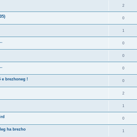
2
05)
0
1
..
0
0
..
0
5 e brezhoneg !
0
2
1
ird
0
lleg ha brezho
1