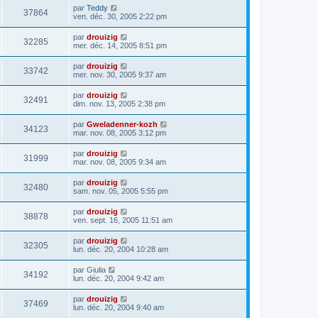
par
Teddy
37864
ven. déc. 30, 2005 2:22 pm
par
drouizig
32285
mer. déc. 14, 2005 8:51 pm
par
drouizig
33742
mer. nov. 30, 2005 9:37 am
par
drouizig
32491
dim. nov. 13, 2005 2:38 pm
par
Gweladenner-kozh
34123
mar. nov. 08, 2005 3:12 pm
par
drouizig
31999
mar. nov. 08, 2005 9:34 am
par
drouizig
32480
sam. nov. 05, 2005 5:55 pm
par
drouizig
38878
ven. sept. 16, 2005 11:51 am
par
drouizig
32305
lun. déc. 20, 2004 10:28 am
par
Giulia
34192
lun. déc. 20, 2004 9:42 am
par
drouizig
37469
lun. déc. 20, 2004 9:40 am