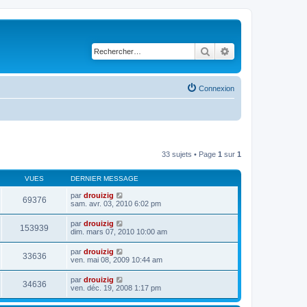
Rechercher
Recherche avancé
Connexion
33 sujets • Page
1
sur
1
VUES
DERNIER MESSAGE
par
drouizig
69376
sam. avr. 03, 2010 6:02 pm
par
drouizig
153939
dim. mars 07, 2010 10:00 am
par
drouizig
33636
ven. mai 08, 2009 10:44 am
par
drouizig
34636
ven. déc. 19, 2008 1:17 pm