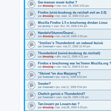
Ger-tremen mestr kollet ?
par
drouizig
»
mer. nov. 29, 2006 3:02 pm
Firefox (vioù-koukoug da reizhañ evit an 2.0)
par
drouizig
»
lun. sept. 11, 2006 3:31 pm
Mozilla Firefox 1.5 e brezhoneg dindan Linux
par
jeremy
»
sam. févr. 04, 2006 9:44 am
Handelv/Stumm/Doare/...
par
drouizig
»
lun. mai 08, 2006 4:35 pm
"Smilies"e Thunderbird: un nebeud fazioù
par
Gwenael
»
sam. mai 27, 2006 10:44 pm
Thunderbird (vuioù-koukoug da reizhañ)
par
drouizig
»
dim. mai 21, 2006 4:21 pm
Firefox e brezhoneg war lec'hienn Mozilla.org 
par
drouizig
»
ven. mai 12, 2006 8:14 am
"Skrivet *en doa Marjanig"?
par
Gwenael
»
jeu. mai 11, 2006 8:52 pm
Sender?
par
Gwenael
»
jeu. mai 11, 2006 8:54 pm
Cheñch gerioù e Thunderbird?
par
Gwenael
»
sam. mai 06, 2006 2:06 pm
Tan-louarn pe Louarn-tan ?
par
drouizig
»
lun. mai 08, 2006 4:29 pm