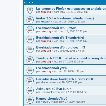
SUJETS
La langue de Firefox est repassée en anglais ou
par
drouizig
»
sam. janv. 16, 2010 10:56 am
firefox 3.5.8 e brezhoneg (dindan linux)
par
kristenT
»
mar. avr. 06, 2010 11:57 am
Evezhiadennoù d/b Firefox
par
drouizig
»
ven. déc. 19, 2008 12:35 pm
Evezhiadennoù d/b Thunderbird
par
drouizig
»
ven. déc. 19, 2008 12:34 pm
Evezhiadennou d/b troidigezh ff3
par
drouizig
»
ven. août 08, 2008 9:49 am
Troidigezh FF3.0 : rollad ar vuioù-koukoug da 
par
drouizig
»
jeu. juil. 17, 2008 10:29 am
Evezhiadennoù yezh...
par
drouizig
»
jeu. avr. 27, 2006 1:39 pm
Geriadur diwar troidigezh Firefox 2.0.0.3
par
vinstor
»
ven. mai 18, 2007 3:42 pm
Askouezhioù Evn-kurun
par
Drouizonff
»
ven. avr. 27, 2007 10:54 pm
Karned chomlec'hioù
par
Herve G
»
mer. janv. 17, 2007 4:16 pm