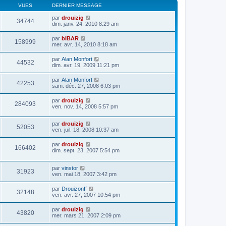
VUES
DERNIER MESSAGE
par
drouizig
34744
dim. janv. 24, 2010 8:29 am
par
bIBAR
158999
mer. avr. 14, 2010 8:18 am
par
Alan Monfort
44532
dim. avr. 19, 2009 11:21 pm
par
Alan Monfort
42253
sam. déc. 27, 2008 6:03 pm
par
drouizig
284093
ven. nov. 14, 2008 5:57 pm
par
drouizig
52053
ven. juil. 18, 2008 10:37 am
par
drouizig
166402
dim. sept. 23, 2007 5:54 pm
par
vinstor
31923
ven. mai 18, 2007 3:42 pm
par
Drouizonff
32148
ven. avr. 27, 2007 10:54 pm
par
drouizig
43820
mer. mars 21, 2007 2:09 pm