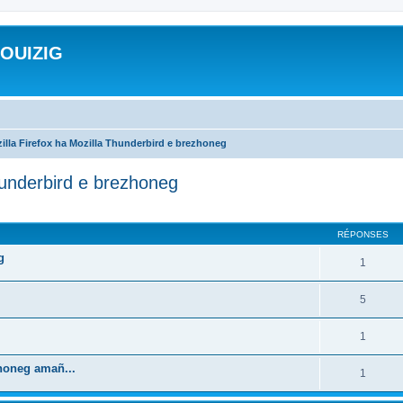
ROUIZIG
illa Firefox ha Mozilla Thunderbird e brezhoneg
hunderbird e brezhoneg
cher
cherche avancée
RÉPONSES
g
1
5
1
zhoneg amañ...
1