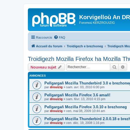
Korvigelloù An D
Foromoù KERZROUIZIG
Raccourcis
FAQ
Accueil du forum
Troidigezh e brezhoneg
Troidigezh Moz
Troidigezh Mozilla Firefox ha Mozilla T
Recher
Re
Nouveau sujet
ANNONCES
Pellgargañ Mozilla Thunderbird 3.0 e brezhone
par
drouizig
»
sam. avr. 03, 2010 6:00 pm
Pellgargañ Mozilla Firefox 3.6 amañ!
par
drouizig
»
sam. févr. 13, 2010 4:15 pm
Pellgargañ Mozilla Firefox 3.0.10 e brezhoneg
par
drouizig
»
ven. mai 08, 2009 10:44 am
Pellgargañ Mozilla Thunderbird 2.0.0.18 e bre
par
drouizig
»
ven. déc. 19, 2008 1:16 pm