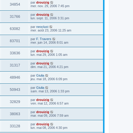
par
drouizig
34854
mer. nov. 29, 2006 7:45 pm
par
drouizig
31766
lun. sept. 11, 2006 3:31 pm
par
neoclust
63082
mer. août 23, 2006 11:25 am
par
F. Travers
83701
mer. juin 14, 2006 8:01 am
par
drouizig
33636
lun. mai 29, 2006 1:05 am
par
drouizig
31317
dim. mai 21, 2006 4:21 pm
par
Giulia
48946
jeu. mai 18, 2006 6:09 pm
par
Giulia
50943
sam. mai 13, 2006 1:33 pm
par
drouizig
32829
ven. mai 12, 2006 6:57 am
par
drouizig
38063
mar. mai 09, 2006 7:59 am
par
drouizig
33128
lun. mai 08, 2006 4:30 pm