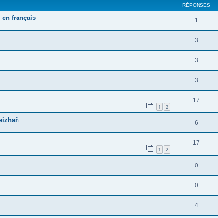
RÉPONSES
 en français
1
3
3
3
17
1
2
reizhañ
6
17
1
2
0
0
4