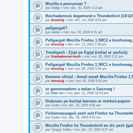
Mozilla e peurunvan ?
par
Teddy
»
ven. déc. 30, 2005 4:13 am
Reizhadennoù degemeret e Thunderbird (14/12/
par
drouizig
»
mer. déc. 14, 2005 8:51 pm
pellgargañ?
par
cedric
»
mer. nov. 30, 2005 9:31 am
Pellgargañ Mozilla Firefox 1.5RC2 e brezhoneg.
par
drouizig
»
dim. nov. 13, 2005 2:38 pm
Troidigezh : Ejipt pe Egipt (rollad ar yezhoù)
par
Gweladenner-kozh
»
mar. nov. 08, 2005 3:12 pm
Pellgargañ Mozilla Firefox 1.5RC1 e brezhoneg.
par
drouizig
»
mar. nov. 08, 2005 9:34 am
Kemenn ofisiel : Amañ emañ Mozilla Firefox 1.
par
drouizig
»
sam. nov. 05, 2005 5:55 pm
ur gemennadenn a welan e Saozneg !
par
Malo-net
»
ven. janv. 21, 2005 10:43 pm
Diskouez pe kuzhat barrenn ar merkoù-pajenn
par
Giulia
»
lun. déc. 20, 2004 9:56 am
Fichennaouegoù yezh evit Firefox ha Thunderb
par
Giulia
»
lun. déc. 20, 2004 9:42 am
Mozilla Firefox ha Thunderbird en div yezh (ga
par
Tanguy Solliec
»
lun. déc. 20, 2004 9:37 am