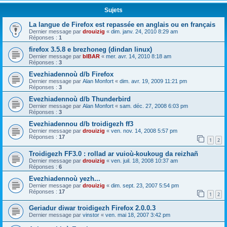
Sujets
La langue de Firefox est repassée en anglais ou en français
Dernier message par
drouizig
«
dim. janv. 24, 2010 8:29 am
Réponses :
1
firefox 3.5.8 e brezhoneg (dindan linux)
Dernier message par
bIBAR
«
mer. avr. 14, 2010 8:18 am
Réponses :
3
Evezhiadennoù d/b Firefox
Dernier message par
Alan Monfort
«
dim. avr. 19, 2009 11:21 pm
Réponses :
3
Evezhiadennoù d/b Thunderbird
Dernier message par
Alan Monfort
«
sam. déc. 27, 2008 6:03 pm
Réponses :
3
Evezhiadennou d/b troidigezh ff3
Dernier message par
drouizig
«
ven. nov. 14, 2008 5:57 pm
Réponses :
17
1
2
Troidigezh FF3.0 : rollad ar vuioù-koukoug da reizhañ
Dernier message par
drouizig
«
ven. juil. 18, 2008 10:37 am
Réponses :
6
Evezhiadennoù yezh...
Dernier message par
drouizig
«
dim. sept. 23, 2007 5:54 pm
Réponses :
17
1
2
Geriadur diwar troidigezh Firefox 2.0.0.3
Dernier message par
vinstor
«
ven. mai 18, 2007 3:42 pm