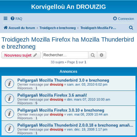
Korvigelloù An DROUIZIG
FAQ
Connexion
R
Accueil du forum
Troidigezh e brezhoneg
Troidigezh Mozilla Firefox ha Mozilla Thunderbird e brezhoneg
e
Troidigezh Mozilla Firefox ha Mozilla Thunderbird
c
e brezhoneg
h
Rechercher
Recherche avanc
Nouveau sujet
e
33 sujets • Page
1
sur
1
r
Annonces
c
h
Pellgargañ Mozilla Thunderbird 3.0 e brezhoneg
Dernier message par
drouizig
«
sam. avr. 03, 2010 6:02 pm
e
Réponses :
1
r
Pellgargañ Mozilla Firefox 3.6 amañ!
Dernier message par
drouizig
«
dim. mars 07, 2010 10:00 am
Réponses :
5
Pellgargañ Mozilla Firefox 3.0.10 e brezhoneg
Dernier message par
drouizig
«
ven. mai 08, 2009 10:44 am
Réponses :
1
Pellgargañ Mozilla Thunderbird 2.0.0.18 e brezhoneg amañ...
Dernier message par
drouizig
«
ven. déc. 19, 2008 1:17 pm
Réponses :
1