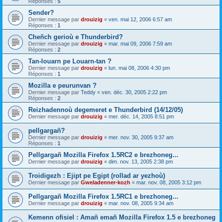
Réponses :
5
Sender?
Dernier message par
drouizig
«
ven. mai 12, 2006 6:57 am
Réponses :
1
Cheñch gerioù e Thunderbird?
Dernier message par
drouizig
«
mar. mai 09, 2006 7:59 am
Réponses :
2
Tan-louarn pe Louarn-tan ?
Dernier message par
drouizig
«
lun. mai 08, 2006 4:30 pm
Réponses :
1
Mozilla e peurunvan ?
Dernier message par
Teddy
«
ven. déc. 30, 2005 2:22 pm
Réponses :
2
Reizhadennoù degemeret e Thunderbird (14/12/05)
Dernier message par
drouizig
«
mer. déc. 14, 2005 8:51 pm
pellgargañ?
Dernier message par
drouizig
«
mer. nov. 30, 2005 9:37 am
Réponses :
1
Pellgargañ Mozilla Firefox 1.5RC2 e brezhoneg...
Dernier message par
drouizig
«
dim. nov. 13, 2005 2:38 pm
Troidigezh : Ejipt pe Egipt (rollad ar yezhoù)
Dernier message par
Gweladenner-kozh
«
mar. nov. 08, 2005 3:12 pm
Pellgargañ Mozilla Firefox 1.5RC1 e brezhoneg...
Dernier message par
drouizig
«
mar. nov. 08, 2005 9:34 am
Kemenn ofisiel : Amañ emañ Mozilla Firefox 1.5 e brezhoneg