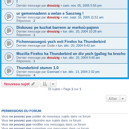
!
Dernier message par
drouizig
«
sam. nov. 05, 2005 5:55 pm
ur gemennadenn a welan e Saozneg !
Dernier message par
drouizig
«
ven. sept. 16, 2005 11:51 am
Réponses :
2
Diskouez pe kuzhat barrenn ar merkoù-pajenn
Dernier message par
drouizig
«
lun. déc. 20, 2004 10:28 am
Réponses :
1
Fichennaouegoù yezh evit Firefox ha Thunderbird
Dernier message par
Giulia
«
lun. déc. 20, 2004 9:42 am
Mozilla Firefox ha Thunderbird en div yezh (galleg ha brezho
Dernier message par
drouizig
«
lun. déc. 20, 2004 9:40 am
Réponses :
1
Thunderbird stumm 1.0
Dernier message par
Gwenael
«
lun. déc. 13, 2004 2:32 pm
Réponses :
4
Nouveau sujet
33 sujets • Page
1
sur
1
Aller
PERMISSIONS DU FORUM
Vous
ne pouvez pas
publier de nouveaux sujets dans ce forum
Vous
ne pouvez pas
répondre aux sujets dans ce forum
Vous
ne pouvez pas
modifier vos messages dans ce forum
Vous
ne pouvez pas
supprimer vos messages dans ce forum