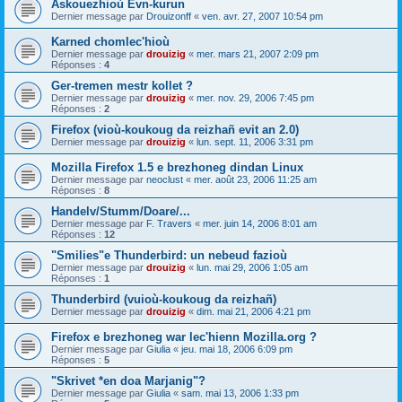
Askouezhioù Evn-kurun
Dernier message par
Drouizonff
«
ven. avr. 27, 2007 10:54 pm
Karned chomlec'hioù
Dernier message par
drouizig
«
mer. mars 21, 2007 2:09 pm
Réponses :
4
Ger-tremen mestr kollet ?
Dernier message par
drouizig
«
mer. nov. 29, 2006 7:45 pm
Réponses :
2
Firefox (vioù-koukoug da reizhañ evit an 2.0)
Dernier message par
drouizig
«
lun. sept. 11, 2006 3:31 pm
Mozilla Firefox 1.5 e brezhoneg dindan Linux
Dernier message par
neoclust
«
mer. août 23, 2006 11:25 am
Réponses :
8
Handelv/Stumm/Doare/...
Dernier message par
F. Travers
«
mer. juin 14, 2006 8:01 am
Réponses :
12
"Smilies"e Thunderbird: un nebeud fazioù
Dernier message par
drouizig
«
lun. mai 29, 2006 1:05 am
Réponses :
1
Thunderbird (vuioù-koukoug da reizhañ)
Dernier message par
drouizig
«
dim. mai 21, 2006 4:21 pm
Firefox e brezhoneg war lec'hienn Mozilla.org ?
Dernier message par
Giulia
«
jeu. mai 18, 2006 6:09 pm
Réponses :
5
"Skrivet *en doa Marjanig"?
Dernier message par
Giulia
«
sam. mai 13, 2006 1:33 pm