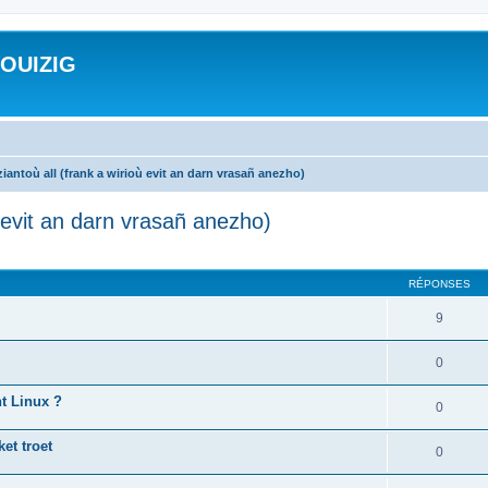
ROUIZIG
iantoù all (frank a wirioù evit an darn vrasañ anezho)
ù evit an darn vrasañ anezho)
cher
cherche avancée
RÉPONSES
9
0
nt Linux ?
0
et troet
0