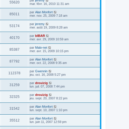
par
jeremy
55620
mar. févr. 16, 2010 11:31 am
par
Alan Monfort
85011
mer. nov. 25, 2009 7:18 am
par
jeremy
53174
mer. août 19, 2009 8:28 am
par
bIBAR
40170
mer. avr. 29, 2009 10:59 am
par
Malo-net
85387
mer. avr. 15, 2009 10:15 pm
par
Alan Monfort
87792
mer. oct. 22, 2008 9:35 am
par
Gwennin
112378
jeu. oct. 16, 2008 5:27 pm
par
drouizig
31259
lun. juil. 07, 2008 7:44 pm
par
drouizig
32325
jeu. sept. 20, 2007 8:22 pm
par
Alan Monfort
31542
lun. sept. 10, 2007 1:10 pm
par
Alan Monfort
35512
lun. juin 11, 2007 12:59 pm