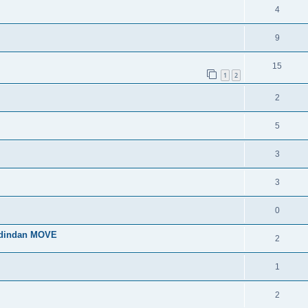
4
9
15
1
2
2
5
3
3
0
 dindan MOVE
2
1
2