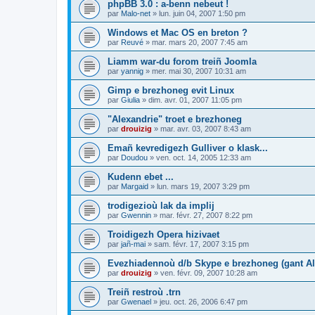
phpBB 3.0 : a-benn nebeut !
par
Malo-net
»
lun. juin 04, 2007 1:50 pm
Windows et Mac OS en breton ?
par
Reuvé
»
mar. mars 20, 2007 7:45 am
Liamm war-du forom treiñ Joomla
par
yannig
»
mer. mai 30, 2007 10:31 am
Gimp e brezhoneg evit Linux
par
Giulia
»
dim. avr. 01, 2007 11:05 pm
"Alexandrie" troet e brezhoneg
par
drouizig
»
mar. avr. 03, 2007 8:43 am
Emañ kevredigezh Gulliver o klask...
par
Doudou
»
ven. oct. 14, 2005 12:33 am
Kudenn ebet ...
par
Margaid
»
lun. mars 19, 2007 3:29 pm
trodigezioù lak da implij
par
Gwennin
»
mar. févr. 27, 2007 8:22 pm
Troidigezh Opera hizivaet
par
jañ-mai
»
sam. févr. 17, 2007 3:15 pm
Evezhiadennoù d/b Skype e brezhoneg (gant Al
par
drouizig
»
ven. févr. 09, 2007 10:28 am
Treiñ restroù .trn
par
Gwenael
»
jeu. oct. 26, 2006 6:47 pm