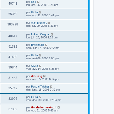
par
lusk
40741
jeu. oct. 26, 2006 1:25 pm
par
Giulia
65369
mer. oct. 11, 2006 5:41 pm
par
Alan Monfort
383798
dim. juil. 09, 2006 8:31 pm
par
Lukian Kergoat
40617
lun. juin 26, 2006 2:52 pm
par
Breizhadig
51382
sam. juin 17, 2006 6:32 pm
par
Giulia
41490
mar. mai 09, 2006 1:08 pm
par
Giulia
39844
ven. avr. 14, 2006 6:26 pm
par
drouizig
31443
mer. avr. 05, 2006 6:14 pm
par
Pascal Trichet
35742
dim. janv. 15, 2006 2:39 pm
par
Giulia
33926
ven. déc. 30, 2005 12:34 pm
par
Gweladenner-kozh
37309
lun. oct. 31, 2005 5:45 am