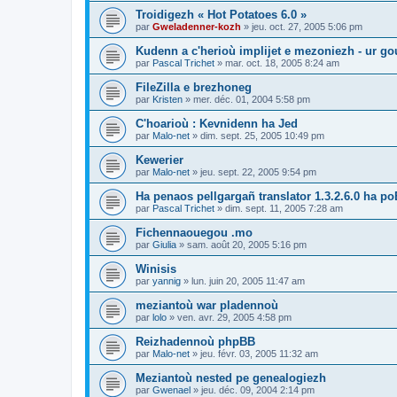
Troidigezh « Hot Potatoes 6.0 »
par
Gweladenner-kozh
»
jeu. oct. 27, 2005 5:06 pm
Kudenn a c'herioù implijet e mezoniezh - ur go
par
Pascal Trichet
»
mar. oct. 18, 2005 8:24 am
FileZilla e brezhoneg
par
Kristen
»
mer. déc. 01, 2004 5:58 pm
C'hoarioù : Kevnidenn ha Jed
par
Malo-net
»
dim. sept. 25, 2005 10:49 pm
Kewerier
par
Malo-net
»
jeu. sept. 22, 2005 9:54 pm
Ha penaos pellgargañ translator 1.3.2.6.0 ha poE
par
Pascal Trichet
»
dim. sept. 11, 2005 7:28 am
Fichennaouegou .mo
par
Giulia
»
sam. août 20, 2005 5:16 pm
Winisis
par
yannig
»
lun. juin 20, 2005 11:47 am
meziantoù war pladennoù
par
lolo
»
ven. avr. 29, 2005 4:58 pm
Reizhadennoù phpBB
par
Malo-net
»
jeu. févr. 03, 2005 11:32 am
Meziantoù nested pe genealogiezh
par
Gwenael
»
jeu. déc. 09, 2004 2:14 pm