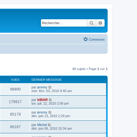
Rechercher
Recherche avancé
Connexion
48 sujets • Page
1
sur
1
VUES
DERNIER MESSAGE
par
jeremy
98890
mer. févr. 03, 2010 9:40 am
par
bIBAR
179917
lun. juil. 12, 2010 2:56 pm
par
jeremy
85179
dim. juin 13, 2010 2:29 pm
par
Michel
86167
dim. juin 06, 2010 10:34 am