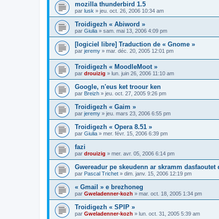
mozilla thunderbird 1.5
par
lusk
»
jeu. oct. 26, 2006 10:34 am
Troidigezh « Abiword »
par
Giulia
»
sam. mai 13, 2006 4:09 pm
[logiciel libre] Traduction de « Gnome »
par
jeremy
»
mar. déc. 20, 2005 12:01 pm
Troidigezh « MoodleMoot »
par
drouizig
»
lun. juin 26, 2006 11:10 am
Google, n'eus ket troour ken
par
Breizh
»
jeu. oct. 27, 2005 9:26 pm
Troidigezh « Gaim »
par
jeremy
»
jeu. mars 23, 2006 6:55 pm
Troidigezh « Opera 8.51 »
par
Giulia
»
mer. févr. 15, 2006 6:39 pm
fazi
par
drouizig
»
mer. avr. 05, 2006 6:14 pm
Gwereadur pe skeudenn ar skramm dasfaoutet
par
Pascal Trichet
»
dim. janv. 15, 2006 12:19 pm
« Gmail » e brezhoneg
par
Gweladenner-kozh
»
mar. oct. 18, 2005 1:34 pm
Troidigezh « SPIP »
par
Gweladenner-kozh
»
lun. oct. 31, 2005 5:39 am