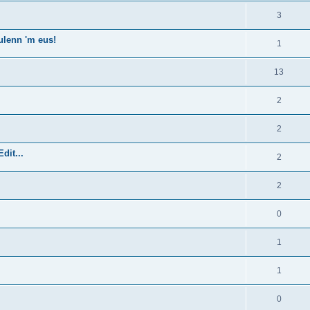
3
ulenn 'm eus!
1
13
2
2
dit...
2
2
0
1
1
0