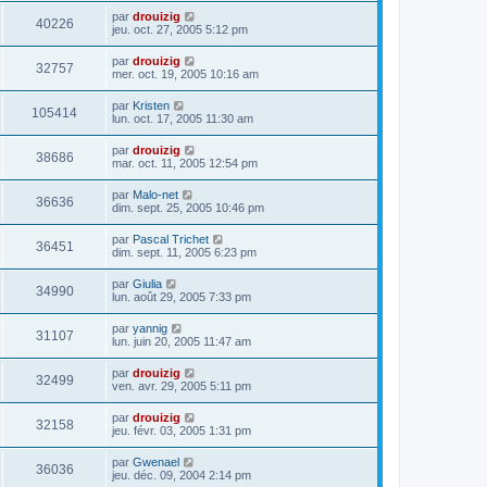
par
drouizig
40226
jeu. oct. 27, 2005 5:12 pm
par
drouizig
32757
mer. oct. 19, 2005 10:16 am
par
Kristen
105414
lun. oct. 17, 2005 11:30 am
par
drouizig
38686
mar. oct. 11, 2005 12:54 pm
par
Malo-net
36636
dim. sept. 25, 2005 10:46 pm
par
Pascal Trichet
36451
dim. sept. 11, 2005 6:23 pm
par
Giulia
34990
lun. août 29, 2005 7:33 pm
par
yannig
31107
lun. juin 20, 2005 11:47 am
par
drouizig
32499
ven. avr. 29, 2005 5:11 pm
par
drouizig
32158
jeu. févr. 03, 2005 1:31 pm
par
Gwenael
36036
jeu. déc. 09, 2004 2:14 pm