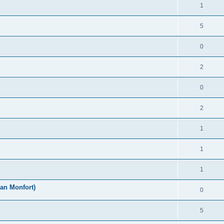
1
5
0
2
0
2
1
1
1
an Monfort)
0
5