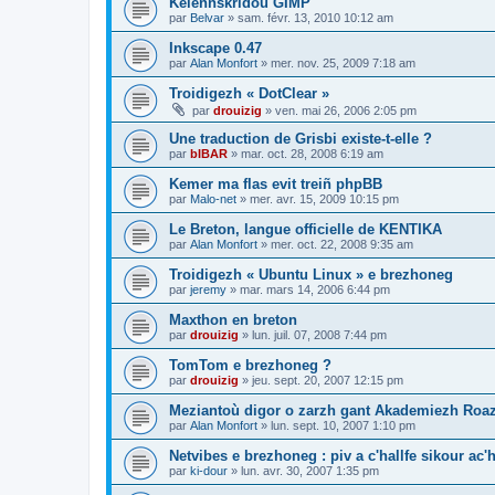
Kelennskridoù GIMP
par
Belvar
»
sam. févr. 13, 2010 10:12 am
Inkscape 0.47
par
Alan Monfort
»
mer. nov. 25, 2009 7:18 am
Troidigezh « DotClear »
par
drouizig
»
ven. mai 26, 2006 2:05 pm
Une traduction de Grisbi existe-t-elle ?
par
bIBAR
»
mar. oct. 28, 2008 6:19 am
Kemer ma flas evit treiñ phpBB
par
Malo-net
»
mer. avr. 15, 2009 10:15 pm
Le Breton, langue officielle de KENTIKA
par
Alan Monfort
»
mer. oct. 22, 2008 9:35 am
Troidigezh « Ubuntu Linux » e brezhoneg
par
jeremy
»
mar. mars 14, 2006 6:44 pm
Maxthon en breton
par
drouizig
»
lun. juil. 07, 2008 7:44 pm
TomTom e brezhoneg ?
par
drouizig
»
jeu. sept. 20, 2007 12:15 pm
Meziantoù digor o zarzh gant Akademiezh Roa
par
Alan Monfort
»
lun. sept. 10, 2007 1:10 pm
Netvibes e brezhoneg : piv a c'hallfe sikour ac
par
ki-dour
»
lun. avr. 30, 2007 1:35 pm