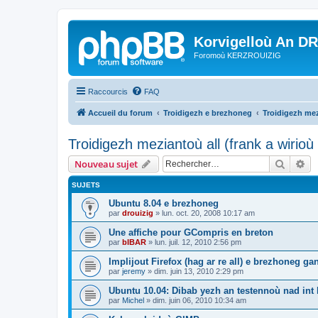
Korvigelloù An D
Foromoù KERZROUIZIG
Raccourcis
FAQ
Accueil du forum
Troidigezh e brezhoneg
Troidigezh mez
Troidigezh meziantoù all (frank a wirio
Recher
Re
Nouveau sujet
SUJETS
Ubuntu 8.04 e brezhoneg
par
drouizig
»
lun. oct. 20, 2008 10:17 am
Une affiche pour GCompris en breton
par
bIBAR
»
lun. juil. 12, 2010 2:56 pm
Implijout Firefox (hag ar re all) e brezhoneg ga
par
jeremy
»
dim. juin 13, 2010 2:29 pm
Ubuntu 10.04: Dibab yezh an testennoù nad int k
par
Michel
»
dim. juin 06, 2010 10:34 am