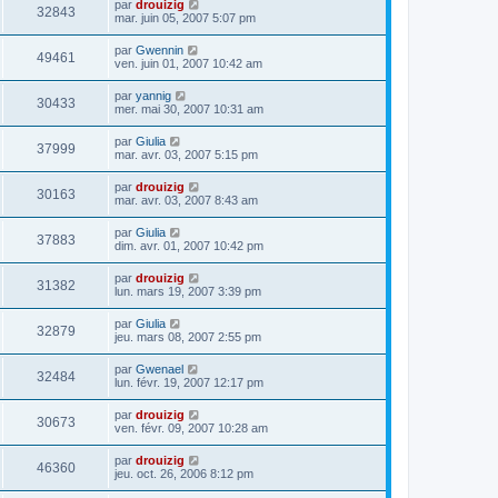
par
drouizig
32843
mar. juin 05, 2007 5:07 pm
par
Gwennin
49461
ven. juin 01, 2007 10:42 am
par
yannig
30433
mer. mai 30, 2007 10:31 am
par
Giulia
37999
mar. avr. 03, 2007 5:15 pm
par
drouizig
30163
mar. avr. 03, 2007 8:43 am
par
Giulia
37883
dim. avr. 01, 2007 10:42 pm
par
drouizig
31382
lun. mars 19, 2007 3:39 pm
par
Giulia
32879
jeu. mars 08, 2007 2:55 pm
par
Gwenael
32484
lun. févr. 19, 2007 12:17 pm
par
drouizig
30673
ven. févr. 09, 2007 10:28 am
par
drouizig
46360
jeu. oct. 26, 2006 8:12 pm