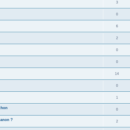
3
0
6
2
0
0
14
0
1
zhon
0
'hanon ?
2