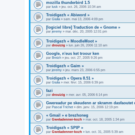
mozilla thunderbird 1.5
par
lusk
»
jeu. oct. 26, 2006 10:34 am
Troidigezh « Abiword »
par
Giulia
»
sam. mai 13, 2006 4:09 pm
[logiciel libre] Traduction de « Gnome »
par
jeremy
»
mar. déc. 20, 2005 12:01 pm
Troidigezh « MoodleMoot »
par
drouizig
»
lun. juin 26, 2006 11:10 am
Google, n'eus ket troour ken
par
Breizh
»
jeu. oct. 27, 2005 9:26 pm
Troidigezh « Gaim »
par
jeremy
»
jeu. mars 23, 2006 6:55 pm
Troidigezh « Opera 8.51 »
par
Giulia
»
mer. févr. 15, 2006 6:39 pm
fazi
par
drouizig
»
mer. avr. 05, 2006 6:14 pm
Gwereadur pe skeudenn ar skramm dasfaoutet
par
Pascal Trichet
»
dim. janv. 15, 2006 12:19 pm
« Gmail » e brezhoneg
par
Gweladenner-kozh
»
mar. oct. 18, 2005 1:34 pm
Troidigezh « SPIP »
par
Gweladenner-kozh
»
lun. oct. 31, 2005 5:39 am