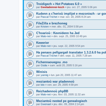
Troidigezh « Hot Potatoes 6.0 »
par
Gweladenner-kozh
»
jeu. oct. 27, 2005 5:06 pm
Kudenn a c'herioù implijet e mezoniezh - ur go
par
Pascal Trichet
»
mar. oct. 18, 2005 8:24 am
FileZilla e brezhoneg
par
Kristen
»
mer. déc. 01, 2004 5:58 pm
C'hoarioù : Kevnidenn ha Jed
par
Malo-net
»
dim. sept. 25, 2005 10:49 pm
Kewerier
par
Malo-net
»
jeu. sept. 22, 2005 9:54 pm
Ha penaos pellgargañ translator 1.3.2.6.0 ha poE
par
Pascal Trichet
»
dim. sept. 11, 2005 7:28 am
Fichennaouegou .mo
par
Giulia
»
sam. août 20, 2005 5:16 pm
Winisis
par
yannig
»
lun. juin 20, 2005 11:47 am
meziantoù war pladennoù
par
lolo
»
ven. avr. 29, 2005 4:58 pm
Reizhadennoù phpBB
par
Malo-net
»
jeu. févr. 03, 2005 11:32 am
Meziantoù nested pe genealogiezh
par
Gwenael
»
jeu. déc. 09, 2004 2:14 pm