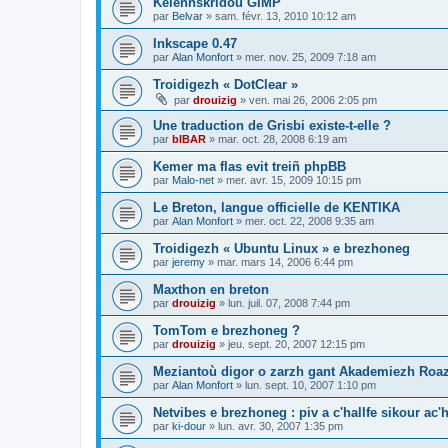
Kelennskridoù GIMP
par
Belvar
»
sam. févr. 13, 2010 10:12 am
Inkscape 0.47
par
Alan Monfort
»
mer. nov. 25, 2009 7:18 am
Troidigezh « DotClear »
par
drouizig
»
ven. mai 26, 2006 2:05 pm
Une traduction de Grisbi existe-t-elle ?
par
bIBAR
»
mar. oct. 28, 2008 6:19 am
Kemer ma flas evit treiñ phpBB
par
Malo-net
»
mer. avr. 15, 2009 10:15 pm
Le Breton, langue officielle de KENTIKA
par
Alan Monfort
»
mer. oct. 22, 2008 9:35 am
Troidigezh « Ubuntu Linux » e brezhoneg
par
jeremy
»
mar. mars 14, 2006 6:44 pm
Maxthon en breton
par
drouizig
»
lun. juil. 07, 2008 7:44 pm
TomTom e brezhoneg ?
par
drouizig
»
jeu. sept. 20, 2007 12:15 pm
Meziantoù digor o zarzh gant Akademiezh Roa
par
Alan Monfort
»
lun. sept. 10, 2007 1:10 pm
Netvibes e brezhoneg : piv a c'hallfe sikour ac
par
ki-dour
»
lun. avr. 30, 2007 1:35 pm