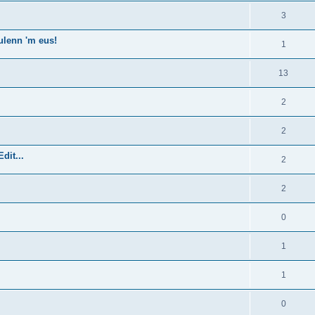
3
ulenn 'm eus!
1
13
2
2
dit...
2
2
0
1
1
0