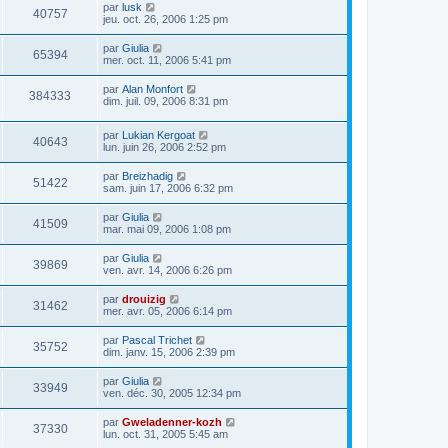
par
lusk
40757
jeu. oct. 26, 2006 1:25 pm
par
Giulia
65394
mer. oct. 11, 2006 5:41 pm
par
Alan Monfort
384333
dim. juil. 09, 2006 8:31 pm
par
Lukian Kergoat
40643
lun. juin 26, 2006 2:52 pm
par
Breizhadig
51422
sam. juin 17, 2006 6:32 pm
par
Giulia
41509
mar. mai 09, 2006 1:08 pm
par
Giulia
39869
ven. avr. 14, 2006 6:26 pm
par
drouizig
31462
mer. avr. 05, 2006 6:14 pm
par
Pascal Trichet
35752
dim. janv. 15, 2006 2:39 pm
par
Giulia
33949
ven. déc. 30, 2005 12:34 pm
par
Gweladenner-kozh
37330
lun. oct. 31, 2005 5:45 am