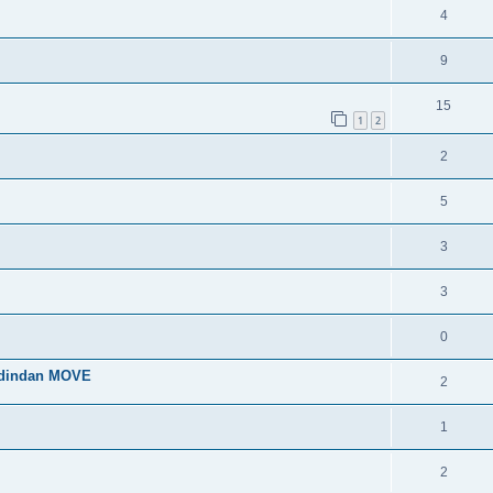
4
9
15
1
2
2
5
3
3
0
 dindan MOVE
2
1
2