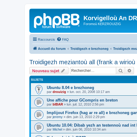
Korvigelloù An D
Foromoù KERZROUIZIG
Raccourcis
FAQ
Accueil du forum
Troidigezh e brezhoneg
Troidigezh mez
Troidigezh meziantoù all (frank a wirio
Recher
Re
Nouveau sujet
SUJETS
Ubuntu 8.04 e brezhoneg
par
drouizig
»
lun. oct. 20, 2008 10:17 am
Une affiche pour GCompris en breton
par
bIBAR
»
lun. juil. 12, 2010 2:56 pm
Implijout Firefox (hag ar re all) e brezhoneg ga
par
jeremy
»
dim. juin 13, 2010 2:29 pm
Ubuntu 10.04: Dibab yezh an testennoù nad int k
par
Michel
»
dim. juin 06, 2010 10:34 am