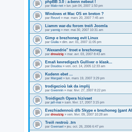
phpBB 3.0 : a-benn nebeut !
par
Malo-net
»
lun. juin 04, 2007 1:50 pm
Windows et Mac OS en breton ?
par
Reuvé
»
mar. mars 20, 2007 7:45 am
Liamm war-du forom treiñ Joomla
par
yannig
»
mer. mai 30, 2007 10:31 am
Gimp e brezhoneg evit Linux
par
Giulia
»
dim. avr. 01, 2007 11:05 pm
"Alexandrie" troet e brezhoneg
par
drouizig
»
mar. avr. 03, 2007 8:43 am
Emañ kevredigezh Gulliver o klask...
par
Doudou
»
ven. oct. 14, 2005 12:33 am
Kudenn ebet ...
par
Margaid
»
lun. mars 19, 2007 3:29 pm
trodigezioù lak da implij
par
Gwennin
»
mar. févr. 27, 2007 8:22 pm
Troidigezh Opera hizivaet
par
jañ-mai
»
sam. févr. 17, 2007 3:15 pm
Evezhiadennoù d/b Skype e brezhoneg (gant Al
par
drouizig
»
ven. févr. 09, 2007 10:28 am
Treiñ restroù .trn
par
Gwenael
»
jeu. oct. 26, 2006 6:47 pm