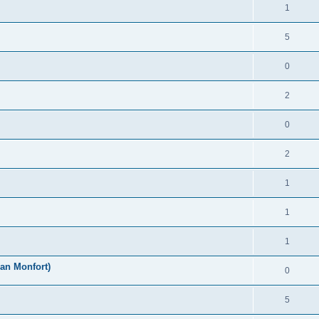
1
5
0
2
0
2
1
1
1
an Monfort)
0
5