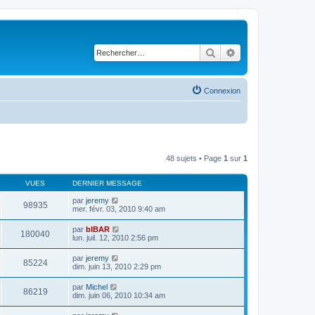
Rechercher
Recherche avancé
Connexion
48 sujets • Page
1
sur
1
VUES
DERNIER MESSAGE
par
jeremy
98935
mer. févr. 03, 2010 9:40 am
par
bIBAR
180040
lun. juil. 12, 2010 2:56 pm
par
jeremy
85224
dim. juin 13, 2010 2:29 pm
par
Michel
86219
dim. juin 06, 2010 10:34 am