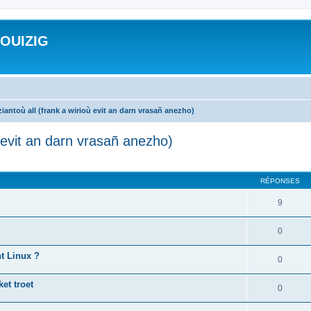
ROUIZIG
iantoù all (frank a wirioù evit an darn vrasañ anezho)
ù evit an darn vrasañ anezho)
cher
cherche avancée
RÉPONSES
9
0
nt Linux ?
0
et troet
0