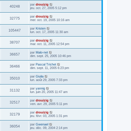
par
drouizig
40248
jeu. oct. 27, 2005 5:12 pm
par
drouizig
32775
mer. oct. 19, 2005 10:16 am
par
Kristen
105447
lun. oct. 17, 2005 11:30 am
par
drouizig
38707
mar. oct. 11, 2005 12:54 pm
par
Malo-net
36657
dim. sept. 25, 2005 10:46 pm
par
Pascal Trichet
36466
dim. sept. 11, 2005 6:23 pm
par
Giulia
35010
lun. août 29, 2005 7:33 pm
par
yannig
31132
lun. juin 20, 2005 11:47 am
par
drouizig
32517
ven. avr. 29, 2005 5:11 pm
par
drouizig
32179
jeu. févr. 03, 2005 1:31 pm
par
Gwenael
36054
jeu. déc. 09, 2004 2:14 pm