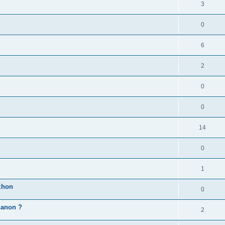
3
0
6
2
0
0
14
0
1
zhon
0
'hanon ?
2