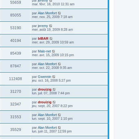
par
jeremy
55659
mar. févr. 16, 2010 11:31 am
par
Alan Monfort
85055
mer. nov. 25, 2009 7:18 am
par
jeremy
53190
mer. août 19, 2009 8:28 am
par
bIBAR
40194
mer. avr. 29, 2009 10:59 am
par
Malo-net
85439
mer. avr. 15, 2009 10:15 pm
par
Alan Monfort
87847
mer. oct. 22, 2008 9:35 am
par
Gwennin
112408
jeu. oct. 16, 2008 5:27 pm
par
drouizig
31270
lun. juil. 07, 2008 7:44 pm
par
drouizig
32347
jeu. sept. 20, 2007 8:22 pm
par
Alan Monfort
31553
lun. sept. 10, 2007 1:10 pm
par
Alan Monfort
35529
lun. juin 11, 2007 12:59 pm