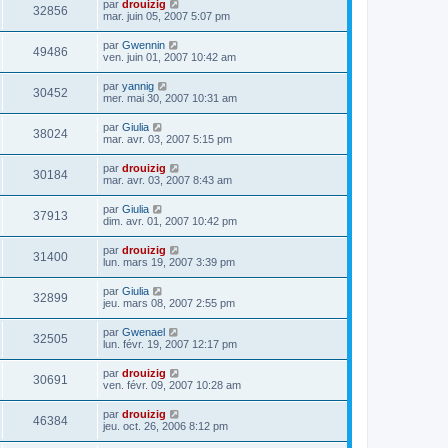
par
drouizig
32856
mar. juin 05, 2007 5:07 pm
par
Gwennin
49486
ven. juin 01, 2007 10:42 am
par
yannig
30452
mer. mai 30, 2007 10:31 am
par
Giulia
38024
mar. avr. 03, 2007 5:15 pm
par
drouizig
30184
mar. avr. 03, 2007 8:43 am
par
Giulia
37913
dim. avr. 01, 2007 10:42 pm
par
drouizig
31400
lun. mars 19, 2007 3:39 pm
par
Giulia
32899
jeu. mars 08, 2007 2:55 pm
par
Gwenael
32505
lun. févr. 19, 2007 12:17 pm
par
drouizig
30691
ven. févr. 09, 2007 10:28 am
par
drouizig
46384
jeu. oct. 26, 2006 8:12 pm