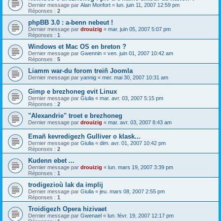
Dernier message par
Alan Monfort
«
lun. juin 11, 2007 12:59 pm
Réponses :
2
phpBB 3.0 : a-benn nebeut !
Dernier message par
drouizig
«
mar. juin 05, 2007 5:07 pm
Réponses :
1
Windows et Mac OS en breton ?
Dernier message par
Gwennin
«
ven. juin 01, 2007 10:42 am
Réponses :
5
Liamm war-du forom treiñ Joomla
Dernier message par
yannig
«
mer. mai 30, 2007 10:31 am
Gimp e brezhoneg evit Linux
Dernier message par
Giulia
«
mar. avr. 03, 2007 5:15 pm
Réponses :
2
"Alexandrie" troet e brezhoneg
Dernier message par
drouizig
«
mar. avr. 03, 2007 8:43 am
Emañ kevredigezh Gulliver o klask...
Dernier message par
Giulia
«
dim. avr. 01, 2007 10:42 pm
Réponses :
2
Kudenn ebet ...
Dernier message par
drouizig
«
lun. mars 19, 2007 3:39 pm
Réponses :
1
trodigezioù lak da implij
Dernier message par
Giulia
«
jeu. mars 08, 2007 2:55 pm
Réponses :
1
Troidigezh Opera hizivaet
Dernier message par
Gwenael
«
lun. févr. 19, 2007 12:17 pm