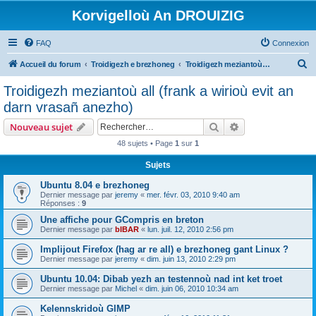
Korvigelloù An DROUIZIG
FAQ
Connexion
R
Accueil du forum
Troidigezh e brezhoneg
Troidigezh meziantoù all (frank a wirioù evit an darn vrasañ anezho)
e
Troidigezh meziantoù all (frank a wirioù evit an
c
darn vrasañ anezho)
h
Rechercher
Recherche avanc
Nouveau sujet
e
48 sujets • Page
1
sur
1
r
Sujets
c
h
Ubuntu 8.04 e brezhoneg
Dernier message par
jeremy
«
mer. févr. 03, 2010 9:40 am
e
Réponses :
9
r
Une affiche pour GCompris en breton
Dernier message par
bIBAR
«
lun. juil. 12, 2010 2:56 pm
Implijout Firefox (hag ar re all) e brezhoneg gant Linux ?
Dernier message par
jeremy
«
dim. juin 13, 2010 2:29 pm
Ubuntu 10.04: Dibab yezh an testennoù nad int ket troet
Dernier message par
Michel
«
dim. juin 06, 2010 10:34 am
Kelennskridoù GIMP