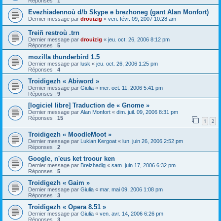
Réponses :
1
Evezhiadennoù d/b Skype e brezhoneg (gant Alan Monfort)
Dernier message par
drouizig
«
ven. févr. 09, 2007 10:28 am
Treiñ restroù .trn
Dernier message par
drouizig
«
jeu. oct. 26, 2006 8:12 pm
Réponses :
5
mozilla thunderbird 1.5
Dernier message par
lusk
«
jeu. oct. 26, 2006 1:25 pm
Réponses :
4
Troidigezh « Abiword »
Dernier message par
Giulia
«
mer. oct. 11, 2006 5:41 pm
Réponses :
9
[logiciel libre] Traduction de « Gnome »
Dernier message par
Alan Monfort
«
dim. juil. 09, 2006 8:31 pm
Réponses :
15
1
2
Troidigezh « MoodleMoot »
Dernier message par
Lukian Kergoat
«
lun. juin 26, 2006 2:52 pm
Réponses :
2
Google, n'eus ket troour ken
Dernier message par
Breizhadig
«
sam. juin 17, 2006 6:32 pm
Réponses :
5
Troidigezh « Gaim »
Dernier message par
Giulia
«
mar. mai 09, 2006 1:08 pm
Réponses :
3
Troidigezh « Opera 8.51 »
Dernier message par
Giulia
«
ven. avr. 14, 2006 6:26 pm
Réponses :
3