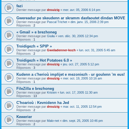
fazi
Dernier message par
drouizig
«
mer. avr. 05, 2006 6:14 pm
Gwereadur pe skeudenn ar skramm dasfaoutet dindan MOVE
Dernier message par
Pascal Trichet
«
dim. janv. 15, 2006 2:39 pm
Réponses :
2
« Gmail » e brezhoneg
Dernier message par
Giulia
«
ven. déc. 30, 2005 12:34 pm
Réponses :
1
Troidigezh « SPIP »
Dernier message par
Gweladenner-kozh
«
lun. oct. 31, 2005 5:45 am
Réponses :
2
Troidigezh « Hot Potatoes 6.0 »
Dernier message par
drouizig
«
jeu. oct. 27, 2005 5:12 pm
Réponses :
3
Kudenn a c'herioù implijet e mezoniezh - ur goulenn 'm eus!
Dernier message par
drouizig
«
mer. oct. 19, 2005 10:16 am
Réponses :
1
FileZilla e brezhoneg
Dernier message par
Kristen
«
lun. oct. 17, 2005 11:30 am
Réponses :
13
C'hoarioù : Kevnidenn ha Jed
Dernier message par
drouizig
«
mar. oct. 11, 2005 12:54 pm
Réponses :
2
Kewerier
Dernier message par
Malo-net
«
dim. sept. 25, 2005 10:46 pm
Réponses :
2