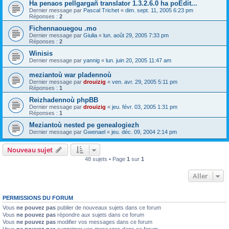
Ha penaos pellgargañ translator 1.3.2.6.0 ha poEdit...
Dernier message par
Pascal Trichet
«
dim. sept. 11, 2005 6:23 pm
Réponses :
2
Fichennaouegou .mo
Dernier message par
Giulia
«
lun. août 29, 2005 7:33 pm
Réponses :
2
Winisis
Dernier message par
yannig
«
lun. juin 20, 2005 11:47 am
meziantoù war pladennoù
Dernier message par
drouizig
«
ven. avr. 29, 2005 5:11 pm
Réponses :
1
Reizhadennoù phpBB
Dernier message par
drouizig
«
jeu. févr. 03, 2005 1:31 pm
Réponses :
1
Meziantoù nested pe genealogiezh
Dernier message par
Gwenael
«
jeu. déc. 09, 2004 2:14 pm
Nouveau sujet
48 sujets • Page
1
sur
1
Aller
PERMISSIONS DU FORUM
Vous
ne pouvez pas
publier de nouveaux sujets dans ce forum
Vous
ne pouvez pas
répondre aux sujets dans ce forum
Vous
ne pouvez pas
modifier vos messages dans ce forum
Vous
ne pouvez pas
supprimer vos messages dans ce forum