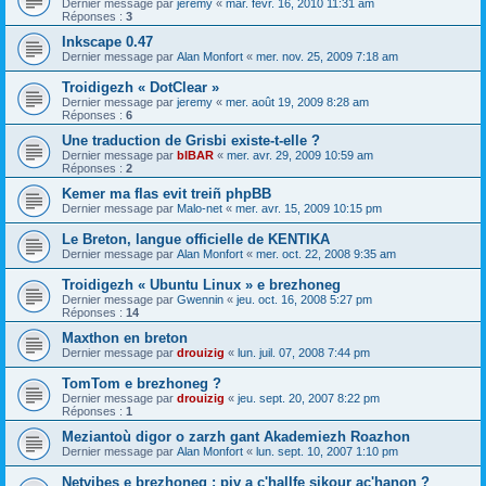
Dernier message par
jeremy
«
mar. févr. 16, 2010 11:31 am
Réponses :
3
Inkscape 0.47
Dernier message par
Alan Monfort
«
mer. nov. 25, 2009 7:18 am
Troidigezh « DotClear »
Dernier message par
jeremy
«
mer. août 19, 2009 8:28 am
Réponses :
6
Une traduction de Grisbi existe-t-elle ?
Dernier message par
bIBAR
«
mer. avr. 29, 2009 10:59 am
Réponses :
2
Kemer ma flas evit treiñ phpBB
Dernier message par
Malo-net
«
mer. avr. 15, 2009 10:15 pm
Le Breton, langue officielle de KENTIKA
Dernier message par
Alan Monfort
«
mer. oct. 22, 2008 9:35 am
Troidigezh « Ubuntu Linux » e brezhoneg
Dernier message par
Gwennin
«
jeu. oct. 16, 2008 5:27 pm
Réponses :
14
Maxthon en breton
Dernier message par
drouizig
«
lun. juil. 07, 2008 7:44 pm
TomTom e brezhoneg ?
Dernier message par
drouizig
«
jeu. sept. 20, 2007 8:22 pm
Réponses :
1
Meziantoù digor o zarzh gant Akademiezh Roazhon
Dernier message par
Alan Monfort
«
lun. sept. 10, 2007 1:10 pm
Netvibes e brezhoneg : piv a c'hallfe sikour ac'hanon ?