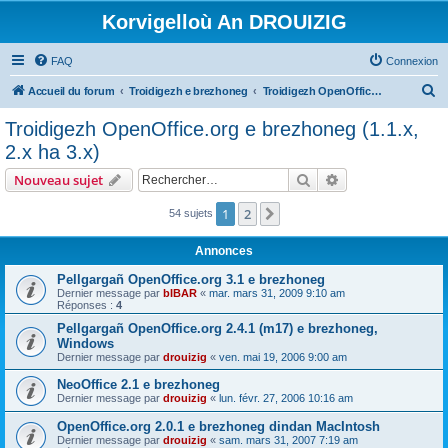
Korvigelloù An DROUIZIG
FAQ
Connexion
R
Accueil du forum
Troidigezh e brezhoneg
Troidigezh OpenOffice.org e brezhoneg (1.1.x, 2.x ha 3.x)
e
Troidigezh OpenOffice.org e brezhoneg (1.1.x,
c
2.x ha 3.x)
h
Rechercher
Recherche avanc
Nouveau sujet
e
r
1
2
Suivant
54 sujets
c
Annonces
h
Pellgargañ OpenOffice.org 3.1 e brezhoneg
e
Dernier message par
bIBAR
«
mar. mars 31, 2009 9:10 am
Réponses :
4
r
Pellgargañ OpenOffice.org 2.4.1 (m17) e brezhoneg,
Windows
Dernier message par
drouizig
«
ven. mai 19, 2006 9:00 am
NeoOffice 2.1 e brezhoneg
Dernier message par
drouizig
«
lun. févr. 27, 2006 10:16 am
OpenOffice.org 2.0.1 e brezhoneg dindan MacIntosh
Dernier message par
drouizig
«
sam. mars 31, 2007 7:19 am