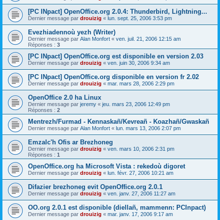
[PC INpact] OpenOffice.org 2.0.4: Thunderbird, Lightning...
Dernier message par
drouizig
«
lun. sept. 25, 2006 3:53 pm
Evezhiadennoù yezh (Writer)
Dernier message par
Alan Monfort
«
ven. juil. 21, 2006 12:15 am
Réponses :
3
[PC INpact] OpenOffice.org est disponible en version 2.03
Dernier message par
drouizig
«
ven. juin 30, 2006 9:34 am
[PC INpact] OpenOffice.org disponible en version fr 2.02
Dernier message par
drouizig
«
mar. mars 28, 2006 2:29 pm
OpenOffice 2.0 ha Linux
Dernier message par
jeremy
«
jeu. mars 23, 2006 12:49 pm
Réponses :
2
Mentrezh/Furmad - Kennaskañ/Kevreañ - Koazhañ/Gwaskañ
Dernier message par
Alan Monfort
«
lun. mars 13, 2006 2:07 pm
Emzalc'h Ofis ar Brezhoneg
Dernier message par
drouizig
«
ven. mars 10, 2006 2:31 pm
Réponses :
1
OpenOffice.org ha Microsoft Vista : rekedoù digoret
Dernier message par
drouizig
«
lun. févr. 27, 2006 10:21 am
Difazier brezhoneg evit OpenOffice.org 2.0.1
Dernier message par
drouizig
«
ven. janv. 27, 2006 11:27 am
OO.org 2.0.1 est disponible (diellañ, mammenn: PCInpact)
Dernier message par
drouizig
«
mar. janv. 17, 2006 9:17 am