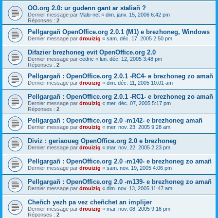
OO.org 2.0: ur gudenn gant ar staliañ ?
Dernier message par
Malo-net
«
dim. janv. 15, 2006 6:42 pm
Réponses :
2
Pellgargañ OpenOffice.org 2.0.1 (M1) e brezhoneg, Windows
Dernier message par
drouizig
«
sam. déc. 17, 2005 2:50 pm
Difazier brezhoneg evit OpenOffice.org 2.0
Dernier message par
cedric
«
lun. déc. 12, 2005 3:48 pm
Réponses :
2
Pellgargañ : OpenOffice.org 2.0.1 -RC4- e brezhoneg zo amañ
Dernier message par
drouizig
«
dim. déc. 11, 2005 10:01 am
Pellgargañ : OpenOffice.org 2.0.1 -RC1- e brezhoneg zo amañ
Dernier message par
drouizig
«
mer. déc. 07, 2005 5:17 pm
Réponses :
2
Pellgargañ : OpenOffice.org 2.0 -m142- e brezhoneg amañ
Dernier message par
drouizig
«
mer. nov. 23, 2005 9:28 am
Diviz : geriaoueg OpenOffice.org 2.0 e brezhoneg
Dernier message par
drouizig
«
mar. nov. 22, 2005 2:23 pm
Pellgargañ : OpenOffice.org 2.0 -m140- e brezhoneg zo amañ
Dernier message par
drouizig
«
sam. nov. 19, 2005 4:06 pm
Pellgargañ : OpenOffice.org 2.0 -m139- e brezhoneg zo amañ
Dernier message par
drouizig
«
dim. nov. 13, 2005 11:47 am
Cheñch yezh pa vez cheñchet an implijer
Dernier message par
drouizig
«
mar. nov. 08, 2005 9:16 pm
Réponses :
2