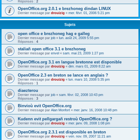
Réponses :
2
OpenOffice.org 2.0.1 e brezhoneg dindan LINUX
Dernier message par
drouizig
«
mer. févr. 01, 2006 5:21 pm
Sujets
open office e brezhoneg hag e galleg
Dernier message par
job
«
lun. août 24, 2009 5:55 pm
Réponses :
4
staliañ open office 3.1 e brezhoneg
Dernier message par
envel
«
sam. mai 23, 2009 1:27 pm
OpenOffice.org 3.1 en langue bretonne est disponible
Dernier message par
drouizig
«
dim. mars 01, 2009 8:22 am
OpenOffice 2.3 en breton se lance en anglais ?
Dernier message par
drouizig
«
lun. mars 10, 2008 5:35 pm
Réponses :
1
diaezterou
Dernier message par
job
«
sam. févr. 02, 2008 10:43 pm
Réponses :
3
Binvioù evit OpenOffice.org
Dernier message par
Alan Monfort
«
mer. janv. 16, 2008 10:48 pm
Kudenn evit pellgargañ restroù OpenOffice.org ?
Dernier message par
drouizig
«
mer. janv. 09, 2008 1:08 pm
OpenOffice.org 2.3.1 est disponible en breton
Dernier message par
drouizig
«
ven. nov. 09, 2007 11:21 am