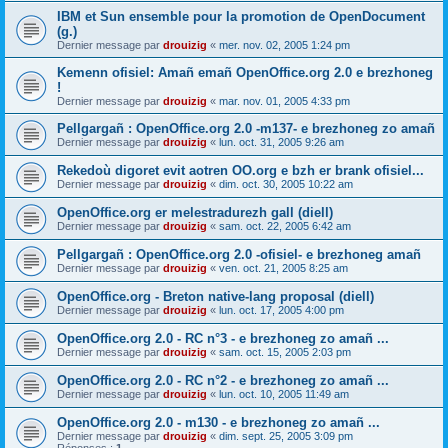
IBM et Sun ensemble pour la promotion de OpenDocument
(g.)
Dernier message par
drouizig
«
mer. nov. 02, 2005 1:24 pm
Kemenn ofisiel: Amañ emañ OpenOffice.org 2.0 e brezhoneg
!
Dernier message par
drouizig
«
mar. nov. 01, 2005 4:33 pm
Pellgargañ : OpenOffice.org 2.0 -m137- e brezhoneg zo amañ
Dernier message par
drouizig
«
lun. oct. 31, 2005 9:26 am
Rekedoù digoret evit aotren OO.org e bzh er brank ofisiel...
Dernier message par
drouizig
«
dim. oct. 30, 2005 10:22 am
OpenOffice.org er melestradurezh gall (diell)
Dernier message par
drouizig
«
sam. oct. 22, 2005 6:42 am
Pellgargañ : OpenOffice.org 2.0 -ofisiel- e brezhoneg amañ
Dernier message par
drouizig
«
ven. oct. 21, 2005 8:25 am
OpenOffice.org - Breton native-lang proposal (diell)
Dernier message par
drouizig
«
lun. oct. 17, 2005 4:00 pm
OpenOffice.org 2.0 - RC n°3 - e brezhoneg zo amañ ...
Dernier message par
drouizig
«
sam. oct. 15, 2005 2:03 pm
OpenOffice.org 2.0 - RC n°2 - e brezhoneg zo amañ ...
Dernier message par
drouizig
«
lun. oct. 10, 2005 11:49 am
OpenOffice.org 2.0 - m130 - e brezhoneg zo amañ ...
Dernier message par
drouizig
«
dim. sept. 25, 2005 3:09 pm