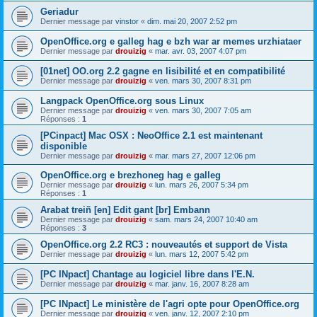
Geriadur
Dernier message par
vinstor
«
dim. mai 20, 2007 2:52 pm
OpenOffice.org e galleg hag e bzh war ar memes urzhiataer
Dernier message par
drouizig
«
mar. avr. 03, 2007 4:07 pm
[01net] OO.org 2.2 gagne en lisibilité et en compatibilité
Dernier message par
drouizig
«
ven. mars 30, 2007 8:31 pm
Langpack OpenOffice.org sous Linux
Dernier message par
drouizig
«
ven. mars 30, 2007 7:05 am
Réponses :
1
[PCinpact] Mac OSX : NeoOffice 2.1 est maintenant
disponible
Dernier message par
drouizig
«
mar. mars 27, 2007 12:06 pm
OpenOffice.org e brezhoneg hag e galleg
Dernier message par
drouizig
«
lun. mars 26, 2007 5:34 pm
Réponses :
1
Arabat treiñ [en] Edit gant [br] Embann
Dernier message par
drouizig
«
sam. mars 24, 2007 10:40 am
Réponses :
3
OpenOffice.org 2.2 RC3 : nouveautés et support de Vista
Dernier message par
drouizig
«
lun. mars 12, 2007 5:42 pm
[PC INpact] Chantage au logiciel libre dans l'E.N.
Dernier message par
drouizig
«
mar. janv. 16, 2007 8:28 am
[PC INpact] Le ministère de l'agri opte pour OpenOffice.org
Dernier message par
drouizig
«
ven. janv. 12, 2007 2:10 pm