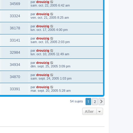
par
drouizig
34569
sam. oct. 22, 2005 6:42 am
par
drouizig
33324
ven. oct. 21, 2005 8:25 am
par
drouizig
36178
lun. oct. 17, 2005 4:00 pm
par
drouizig
33141
sam. oct. 15, 2005 2:03 pm
par
drouizig
32984
lun. oct. 10, 2005 11:49 am
par
drouizig
34934
dim. sept. 25, 2005 3:09 pm
par
drouizig
34870
sam. sept. 24, 2005 1:03 pm
par
drouizig
33391
mar. sept. 20, 2005 5:28 am
1
2
Suivant
54 sujets
Aller