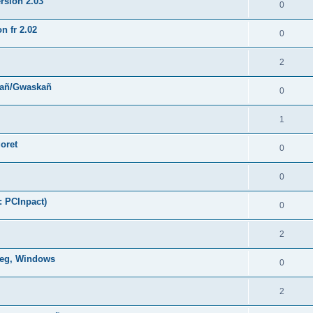
rsion 2.03
0
n fr 2.02
0
2
hañ/Gwaskañ
0
1
oret
0
0
: PCInpact)
0
2
oneg, Windows
0
2