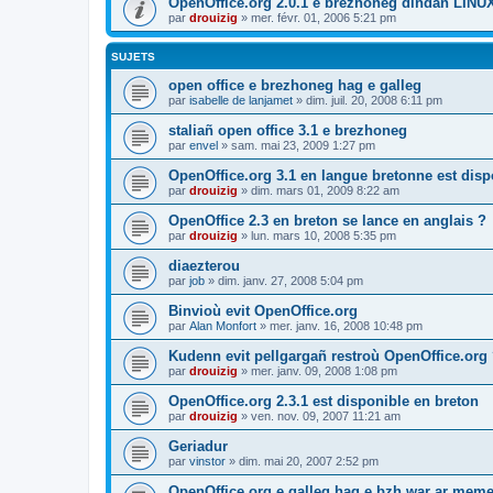
OpenOffice.org 2.0.1 e brezhoneg dindan LINU
par
drouizig
»
mer. févr. 01, 2006 5:21 pm
SUJETS
open office e brezhoneg hag e galleg
par
isabelle de lanjamet
»
dim. juil. 20, 2008 6:11 pm
staliañ open office 3.1 e brezhoneg
par
envel
»
sam. mai 23, 2009 1:27 pm
OpenOffice.org 3.1 en langue bretonne est disp
par
drouizig
»
dim. mars 01, 2009 8:22 am
OpenOffice 2.3 en breton se lance en anglais ?
par
drouizig
»
lun. mars 10, 2008 5:35 pm
diaezterou
par
job
»
dim. janv. 27, 2008 5:04 pm
Binvioù evit OpenOffice.org
par
Alan Monfort
»
mer. janv. 16, 2008 10:48 pm
Kudenn evit pellgargañ restroù OpenOffice.org
par
drouizig
»
mer. janv. 09, 2008 1:08 pm
OpenOffice.org 2.3.1 est disponible en breton
par
drouizig
»
ven. nov. 09, 2007 11:21 am
Geriadur
par
vinstor
»
dim. mai 20, 2007 2:52 pm
OpenOffice.org e galleg hag e bzh war ar meme