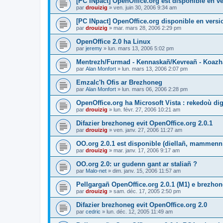
[PC INpact] OpenOffice.org est disponible en ve
par
drouizig
»
ven. juin 30, 2006 9:34 am
[PC INpact] OpenOffice.org disponible en versio
par
drouizig
»
mar. mars 28, 2006 2:29 pm
OpenOffice 2.0 ha Linux
par
jeremy
»
lun. mars 13, 2006 5:02 pm
Mentrezh/Furmad - Kennaskañ/Kevreañ - Koaz
par
Alan Monfort
»
lun. mars 13, 2006 2:07 pm
Emzalc'h Ofis ar Brezhoneg
par
Alan Monfort
»
lun. mars 06, 2006 2:28 pm
OpenOffice.org ha Microsoft Vista : rekedoù dig
par
drouizig
»
lun. févr. 27, 2006 10:21 am
Difazier brezhoneg evit OpenOffice.org 2.0.1
par
drouizig
»
ven. janv. 27, 2006 11:27 am
OO.org 2.0.1 est disponible (diellañ, mammenn
par
drouizig
»
mar. janv. 17, 2006 9:17 am
OO.org 2.0: ur gudenn gant ar staliañ ?
par
Malo-net
»
dim. janv. 15, 2006 11:57 am
Pellgargañ OpenOffice.org 2.0.1 (M1) e brezh
par
drouizig
»
sam. déc. 17, 2005 2:50 pm
Difazier brezhoneg evit OpenOffice.org 2.0
par
cedric
»
lun. déc. 12, 2005 11:49 am