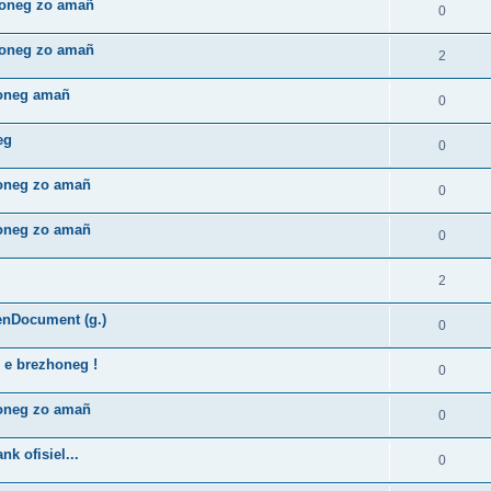
zhoneg zo amañ
0
zhoneg zo amañ
2
honeg amañ
0
eg
0
honeg zo amañ
0
honeg zo amañ
0
2
enDocument (g.)
0
 e brezhoneg !
0
honeg zo amañ
0
k ofisiel...
0