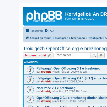
Korvigelloù An D
Foromoù KERZROUIZIG
Raccourcis
FAQ
Accueil du forum
Troidigezh e brezhoneg
Troidigezh Ope
Troidigezh OpenOffice.org e brezhoneg 
Recher
Re
Nouveau sujet
ANNONCES
Pellgargañ OpenOffice.org 3.1 e brezhoneg
par
drouizig
»
sam. févr. 28, 2009 9:40 am
Pellgargañ OpenOffice.org 2.4.1 (m17) e brez
par
drouizig
»
ven. mai 19, 2006 9:00 am
NeoOffice 2.1 e brezhoneg
par
drouizig
»
lun. févr. 27, 2006 10:16 am
OpenOffice.org 2.0.1 e brezhoneg dindan MacI
par
drouizig
»
mer. févr. 01, 2006 5:22 pm