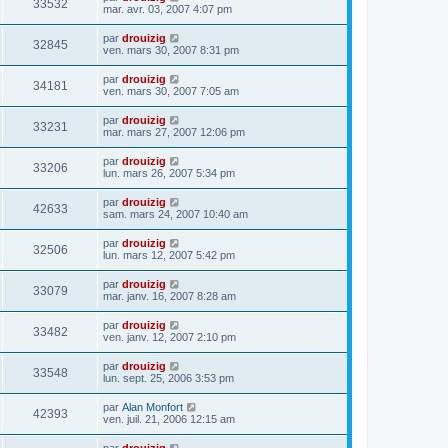
33532
mar. avr. 03, 2007 4:07 pm
par
drouizig
32845
ven. mars 30, 2007 8:31 pm
par
drouizig
34181
ven. mars 30, 2007 7:05 am
par
drouizig
33231
mar. mars 27, 2007 12:06 pm
par
drouizig
33206
lun. mars 26, 2007 5:34 pm
par
drouizig
42633
sam. mars 24, 2007 10:40 am
par
drouizig
32506
lun. mars 12, 2007 5:42 pm
par
drouizig
33079
mar. janv. 16, 2007 8:28 am
par
drouizig
33482
ven. janv. 12, 2007 2:10 pm
par
drouizig
33548
lun. sept. 25, 2006 3:53 pm
par
Alan Monfort
42393
ven. juil. 21, 2006 12:15 am
par
drouizig