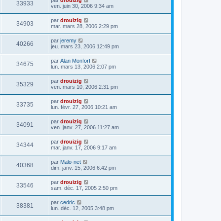
33933
ven. juin 30, 2006 9:34 am
par
drouizig
34903
mar. mars 28, 2006 2:29 pm
par
jeremy
40266
jeu. mars 23, 2006 12:49 pm
par
Alan Monfort
34675
lun. mars 13, 2006 2:07 pm
par
drouizig
35329
ven. mars 10, 2006 2:31 pm
par
drouizig
33735
lun. févr. 27, 2006 10:21 am
par
drouizig
34091
ven. janv. 27, 2006 11:27 am
par
drouizig
34344
mar. janv. 17, 2006 9:17 am
par
Malo-net
40368
dim. janv. 15, 2006 6:42 pm
par
drouizig
33546
sam. déc. 17, 2005 2:50 pm
par
cedric
38381
lun. déc. 12, 2005 3:48 pm