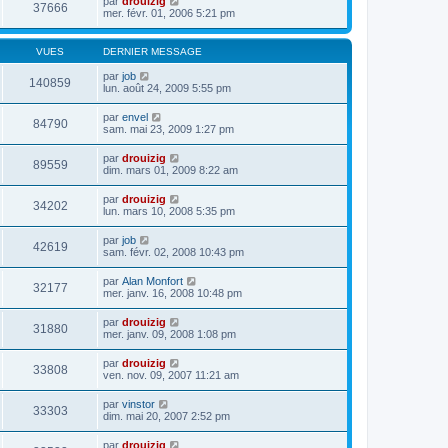
par
drouizig
37666
mer. févr. 01, 2006 5:21 pm
VUES
DERNIER MESSAGE
par
job
140859
lun. août 24, 2009 5:55 pm
par
envel
84790
sam. mai 23, 2009 1:27 pm
par
drouizig
89559
dim. mars 01, 2009 8:22 am
par
drouizig
34202
lun. mars 10, 2008 5:35 pm
par
job
42619
sam. févr. 02, 2008 10:43 pm
par
Alan Monfort
32177
mer. janv. 16, 2008 10:48 pm
par
drouizig
31880
mer. janv. 09, 2008 1:08 pm
par
drouizig
33808
ven. nov. 09, 2007 11:21 am
par
vinstor
33303
dim. mai 20, 2007 2:52 pm
par
drouizig