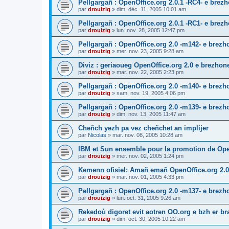
Pellgargañ : OpenOffice.org 2.0.1 -RC4- e bre
par
drouizig
»
dim. déc. 11, 2005 10:01 am
Pellgargañ : OpenOffice.org 2.0.1 -RC1- e bre
par
drouizig
»
lun. nov. 28, 2005 12:47 pm
Pellgargañ : OpenOffice.org 2.0 -m142- e brez
par
drouizig
»
mer. nov. 23, 2005 9:28 am
Diviz : geriaoueg OpenOffice.org 2.0 e brezhon
par
drouizig
»
mar. nov. 22, 2005 2:23 pm
Pellgargañ : OpenOffice.org 2.0 -m140- e brez
par
drouizig
»
sam. nov. 19, 2005 4:06 pm
Pellgargañ : OpenOffice.org 2.0 -m139- e brez
par
drouizig
»
dim. nov. 13, 2005 11:47 am
Cheñch yezh pa vez cheñchet an implijer
par
Nicolas
»
mar. nov. 08, 2005 10:28 am
IBM et Sun ensemble pour la promotion de Op
par
drouizig
»
mer. nov. 02, 2005 1:24 pm
Kemenn ofisiel: Amañ emañ OpenOffice.org 2.0
par
drouizig
»
mar. nov. 01, 2005 4:33 pm
Pellgargañ : OpenOffice.org 2.0 -m137- e brez
par
drouizig
»
lun. oct. 31, 2005 9:26 am
Rekedoù digoret evit aotren OO.org e bzh er bran
par
drouizig
»
dim. oct. 30, 2005 10:22 am