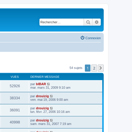
Rechercher
Recherche avancé
Connexion
1
2
Suivant
54 sujets
VUES
DERNIER MESSAGE
par
bIBAR
52926
mar. mars 31, 2009 9:10 am
par
drouizig
38334
ven. mai 19, 2006 9:00 am
par
drouizig
36091
lun. févr. 27, 2006 10:16 am
par
drouizig
40998
sam. mars 31, 2007 7:19 am