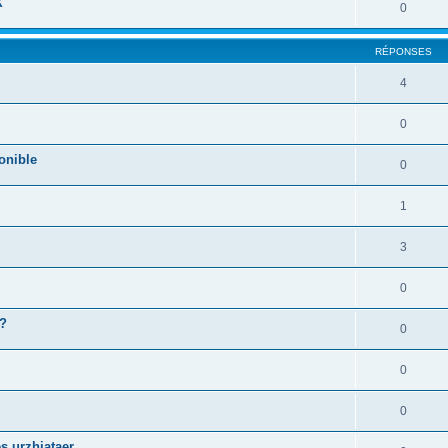
X
0
RÉPONSES
4
0
onible
0
1
3
0
 ?
0
0
0
s urzhiataer