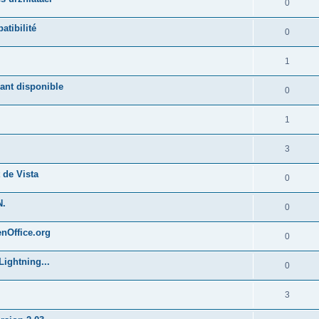
0
atibilité
0
1
ant disponible
0
1
3
 de Vista
0
N.
0
enOffice.org
0
Lightning...
0
3