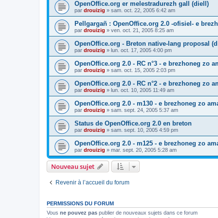
OpenOffice.org er melestradurezh gall (diell)
par
drouizig
»
sam. oct. 22, 2005 6:42 am
Pellgargañ : OpenOffice.org 2.0 -ofisiel- e bre
par
drouizig
»
ven. oct. 21, 2005 8:25 am
OpenOffice.org - Breton native-lang proposal (di
par
drouizig
»
lun. oct. 17, 2005 4:00 pm
OpenOffice.org 2.0 - RC n°3 - e brezhoneg zo am
par
drouizig
»
sam. oct. 15, 2005 2:03 pm
OpenOffice.org 2.0 - RC n°2 - e brezhoneg zo am
par
drouizig
»
lun. oct. 10, 2005 11:49 am
OpenOffice.org 2.0 - m130 - e brezhoneg zo ama
par
drouizig
»
sam. sept. 24, 2005 5:37 am
Status de OpenOffice.org 2.0 en breton
par
drouizig
»
sam. sept. 10, 2005 4:59 pm
OpenOffice.org 2.0 - m125 - e brezhoneg zo am
par
drouizig
»
mar. sept. 20, 2005 5:28 am
Nouveau sujet
Revenir à l’accueil du forum
PERMISSIONS DU FORUM
Vous
ne pouvez pas
publier de nouveaux sujets dans ce forum