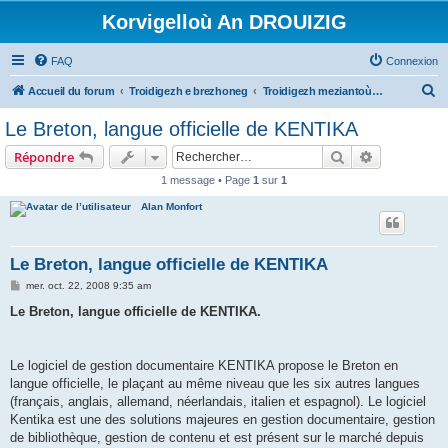
Korvigelloù An DROUIZIG
FAQ
Connexion
R
Accueil du forum
Troidigezh e brezhoneg
Troidigezh meziantoù all (frank a wirioù evit an darn vrasañ anezho)
e
Le Breton, langue officielle de KENTIKA
c
Rechercher
Recherche 
Répondre
h
1 message • Page
1
sur
1
e
Alan Monfort
r
c
h
Le Breton, langue officielle de KENTIKA
e
M
mer. oct. 22, 2008 9:35 am
e
r
s
Le Breton, langue officielle de KENTIKA.
s
a
g
e
Le logiciel de gestion documentaire KENTIKA propose le Breton en
langue officielle, le plaçant au même niveau que les six autres langues
(français, anglais, allemand, néerlandais, italien et espagnol). Le logiciel
Kentika est une des solutions majeures en gestion documentaire, gestion
de bibliothèque, gestion de contenu et est présent sur le marché depuis