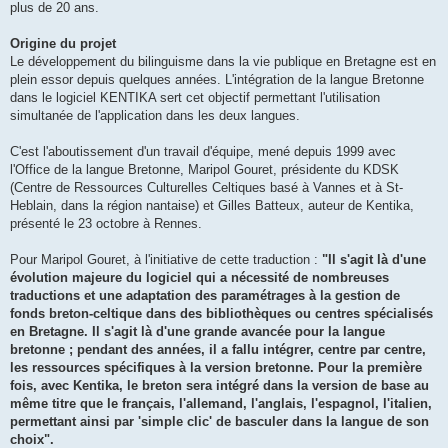
plus de 20 ans.
Origine du projet
Le développement du bilinguisme dans la vie publique en Bretagne est en
plein essor depuis quelques années. L'intégration de la langue Bretonne
dans le logiciel KENTIKA sert cet objectif permettant l'utilisation
simultanée de l'application dans les deux langues.
C'est l'aboutissement d'un travail d'équipe, mené depuis 1999 avec
l'Office de la langue Bretonne, Maripol Gouret, présidente du KDSK
(Centre de Ressources Culturelles Celtiques basé à Vannes et à St-
Heblain, dans la région nantaise) et Gilles Batteux, auteur de Kentika,
présenté le 23 octobre à Rennes.
Pour Maripol Gouret, à l'initiative de cette traduction :
"Il s'agit là d'une
évolution majeure du logiciel qui a nécessité de nombreuses
traductions et une adaptation des paramétrages à la gestion de
fonds breton-celtique dans des bibliothèques ou centres spécialisés
en Bretagne. Il s'agit là d'une grande avancée pour la langue
bretonne ; pendant des années, il a fallu intégrer, centre par centre,
les ressources spécifiques à la version bretonne. Pour la première
fois, avec Kentika, le breton sera intégré dans la version de base au
même titre que le français, l'allemand, l'anglais, l'espagnol, l'italien,
permettant ainsi par 'simple clic' de basculer dans la langue de son
choix".