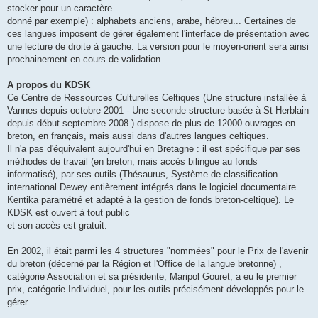
stocker pour un caractère
donné par exemple) : alphabets anciens, arabe, hébreu... Certaines de
ces langues imposent de gérer également l'interface de présentation avec
une lecture de droite à gauche. La version pour le moyen-orient sera ainsi
prochainement en cours de validation.
A propos du KDSK
Ce Centre de Ressources Culturelles Celtiques (Une structure installée à
Vannes depuis octobre 2001 - Une seconde structure basée à St-Herblain
depuis début septembre 2008 ) dispose de plus de 12000 ouvrages en
breton, en français, mais aussi dans d'autres langues celtiques.
Il n'a pas d'équivalent aujourd'hui en Bretagne : il est spécifique par ses
méthodes de travail (en breton, mais accès bilingue au fonds
informatisé), par ses outils (Thésaurus, Système de classification
international Dewey entièrement intégrés dans le logiciel documentaire
Kentika paramétré et adapté à la gestion de fonds breton-celtique). Le
KDSK est ouvert à tout public
et son accès est gratuit.
En 2002, il était parmi les 4 structures "nommées" pour le Prix de l'avenir
du breton (décerné par la Région et l'Office de la langue bretonne) ,
catégorie Association et sa présidente, Maripol Gouret, a eu le premier
prix, catégorie Individuel, pour les outils précisément développés pour le
gérer.