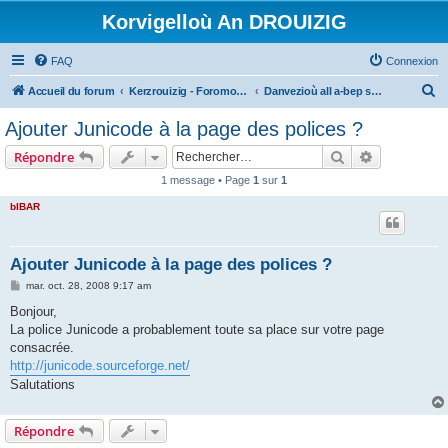
Korvigelloù An DROUIZIG
FAQ
Connexion
R
Accueil du forum
Kerzrouizig - Foromoù An Drouizig
Danvezioù all a-bep seurt
e
Ajouter Junicode à la page des polices ?
c
Rechercher
Recherche 
Répondre
h
1 message • Page
1
sur
1
e
bIBAR
r
c
h
Ajouter Junicode à la page des polices ?
e
M
mar. oct. 28, 2008 9:17 am
e
r
s
Bonjour,
s
La police Junicode a probablement toute sa place sur votre page
a
g
consacrée.
e
http://junicode.sourceforge.net/
Salutations
Répondre