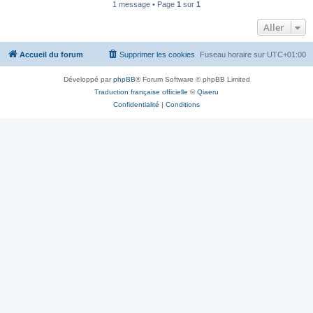
1 message • Page
1
sur
1
Aller
Accueil du forum
Supprimer les cookies
Fuseau horaire sur
UTC+01:00
Développé par
phpBB
® Forum Software © phpBB Limited
Traduction française officielle
©
Qiaeru
Confidentialité
|
Conditions