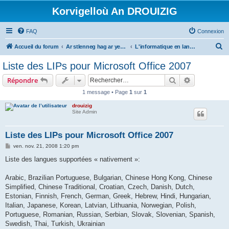
Korvigelloù An DROUIZIG
FAQ
Connexion
R
Accueil du forum
Ar stlenneg hag ar yezhoù bihan er bed a-bezh
L'informatique en langues régionales et minoritaires
e
Liste des LIPs pour Microsoft Office 2007
c
Rechercher
Recherche 
Répondre
h
1 message • Page
1
sur
1
e
drouizig
r
Site Admin
c
h
Liste des LIPs pour Microsoft Office 2007
e
M
ven. nov. 21, 2008 1:20 pm
e
r
s
Liste des langues supportées « nativement »:
s
a
g
Arabic, Brazilian Portuguese, Bulgarian, Chinese Hong Kong, Chinese
e
Simplified, Chinese Traditional, Croatian, Czech, Danish, Dutch,
Estonian, Finnish, French, German, Greek, Hebrew, Hindi, Hungarian,
Italian, Japanese, Korean, Latvian, Lithuania, Norwegian, Polish,
Portuguese, Romanian, Russian, Serbian, Slovak, Slovenian, Spanish,
Swedish, Thai, Turkish, Ukrainian