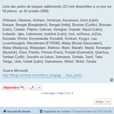
Liste des packs de langues additionnels (23 sont disponibles à ce jour sur
59 prévus, au 16 octobre 2008):
Afrikaans, Albanian, Amharic, Armenian, Assamese, Azeri (Latin),
Basque, Bengali (Bangladesh), Bengali (India), Bosnian (Cyrillic), Bosnian
(Latin), Catalan, Filipino, Galician, Georgian, Gujarati, Hausa (Latin),
Icelandic, Igbo, Indonesian, Inuktitut (Latin), Irish, isiXhosa, isiZulu,
Kannada, Khmer, Kinyarwanda, Kiswahili, Konkani, Kyrgyz, Lao,
Luxembourgish, Macedonian (FYROM), Malay (Brunei Darussalam),
Malay (Malaysia), Malayalam, Maltese, Maori, Marathi, Nepali, Norwegian
(Nynorsk), Oriya, Pashto, Persian (Farsi), Punjabi (Gurmukhi), Quechua,
Serbian Cyrillic, Sesotho sa Leboa, Setswana, Sinhala, Tamil, Tatar,
Telugu, Urdu, Uzbek (Latin), Vietnamese, Welsh, Wolof, Yoruba
Source Microsoft:
http://blogs.technet.com/office_languag ... face_pack/
Répondre
1 message • Page
1
sur
1
Aller
Accueil du forum
Supprimer les cookies
Fuseau horaire sur
UTC+01:00