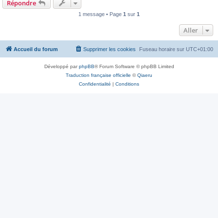
Répondre
1 message • Page
1
sur
1
Aller
Accueil du forum
Supprimer les cookies
Fuseau horaire sur
UTC+01:00
Développé par
phpBB
® Forum Software © phpBB Limited
Traduction française officielle
©
Qiaeru
Confidentialité
|
Conditions