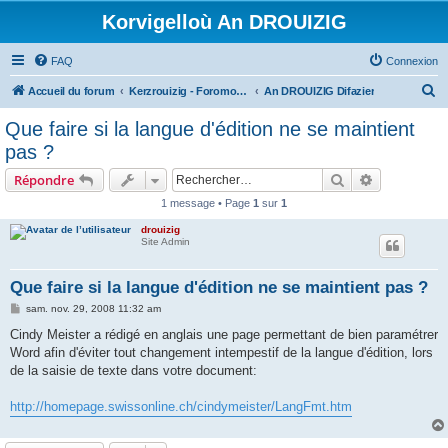
Korvigelloù An DROUIZIG
FAQ
Connexion
R
Accueil du forum
Kerzrouizig - Foromoù An Drouizig
An DROUIZIG Difazier
e
Que faire si la langue d'édition ne se maintient
c
pas ?
h
Rechercher
Recherche 
Répondre
e
1 message • Page
1
sur
1
r
drouizig
c
Site Admin
h
e
Que faire si la langue d'édition ne se maintient pas ?
r
M
sam. nov. 29, 2008 11:32 am
e
s
Cindy Meister a rédigé en anglais une page permettant de bien paramétrer
s
Word afin d'éviter tout changement intempestif de la langue d'édition, lors
a
g
de la saisie de texte dans votre document:
e
http://homepage.swissonline.ch/cindymeister/LangFmt.htm