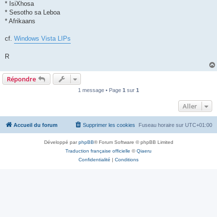
* IsiXhosa
* Sesotho sa Leboa
* Afrikaans
cf.
Windows Vista LIPs
R
Répondre
1 message • Page
1
sur
1
Aller
Accueil du forum
Supprimer les cookies
Fuseau horaire sur
UTC+01:00
Développé par
phpBB
® Forum Software © phpBB Limited
Traduction française officielle
©
Qiaeru
Confidentialité
|
Conditions