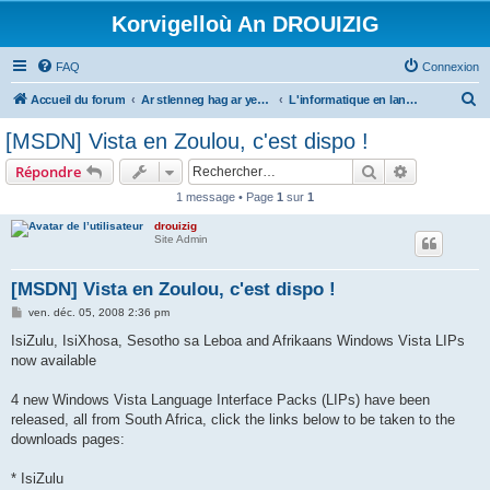
Korvigelloù An DROUIZIG
FAQ
Connexion
R
Accueil du forum
Ar stlenneg hag ar yezhoù bihan er bed a-bezh
L'informatique en langues régionales et minoritaires
e
[MSDN] Vista en Zoulou, c'est dispo !
c
Rechercher
Recherche 
Répondre
h
1 message • Page
1
sur
1
e
drouizig
r
Site Admin
c
h
[MSDN] Vista en Zoulou, c'est dispo !
e
M
ven. déc. 05, 2008 2:36 pm
e
r
s
IsiZulu, IsiXhosa, Sesotho sa Leboa and Afrikaans Windows Vista LIPs
s
now available
a
g
e
4 new Windows Vista Language Interface Packs (LIPs) have been
released, all from South Africa, click the links below to be taken to the
downloads pages:
* IsiZulu