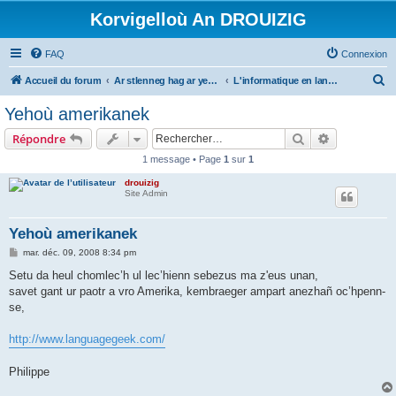
Korvigelloù An DROUIZIG
FAQ
Connexion
R
Accueil du forum
Ar stlenneg hag ar yezhoù bihan er bed a-bezh
L'informatique en langues régionales et minoritaires
e
Yehoù amerikanek
c
Rechercher
Recherche 
Répondre
h
1 message • Page
1
sur
1
e
drouizig
r
Site Admin
c
h
Yehoù amerikanek
e
M
mar. déc. 09, 2008 8:34 pm
e
r
s
Setu da heul chomlec’h ul lec’hienn sebezus ma z'eus unan,
s
savet gant ur paotr a vro Amerika, kembraeger ampart anezhañ oc’hpenn-
a
g
se,
e
http://www.languagegeek.com/
Philippe