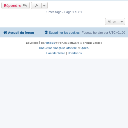
Répondre
1 message • Page
1
sur
1
Aller
Accueil du forum
Supprimer les cookies
Fuseau horaire sur
UTC+01:00
Développé par
phpBB
® Forum Software © phpBB Limited
Traduction française officielle
©
Qiaeru
Confidentialité
|
Conditions