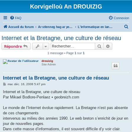
Korvigelloù An DROUIZIG
FAQ
Connexion
R
Accueil du forum
Ar stlenneg hag ar yezhoù bihan er bed a-bezh
L'informatique en langues régionales et minoritaires
e
Internet et la Bretagne, une culture de réseau
c
Rechercher
Recherche 
Répondre
h
1 message • Page
1
sur
1
e
drouizig
r
Site Admin
c
h
Internet et la Bretagne, une culture de réseau
e
M
mar. déc. 16, 2008 5:47 pm
e
r
s
Internet et la Bretagne, une culture de réseau
s
Par Mikael Bodlore-Penlaez • geobreizh.com
a
g
e
Le monde de l’Internet évolue rapidement. La Bretagne n’est pas absente
de ces changements
intervenus au milieu des années 1990. Le web breton s’enrichit de jour en
jour de nouvelles pages.
Dans cette masse d’informations, il est souvent difficile d’y voir clair.