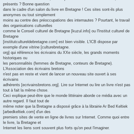
présents ? Bonne question
dans le cadre d'un salon du livre en Bretagne ! Ces sites sont-ils plus
anonymes ou tout simplement
moins au centre des préoccupations des internautes ? Pourtant, le travail
des organisations culturelles
comme le Conseil culturel de Bretagne [kuzul.info] ou l'Institut culturel de
Bretagne
[institutcultureldebretagne.com] est bien visible. L'ICB dispose par
exemple d'une vitrine [culturebretagne.
org] qui référence les écrivains du XXe siècle, les grands moments
historiques ou
les personnalités (femmes de Bretagne, conteurs de Bretagne).
L'Association des écrivains bretons
n'est pas en reste et vient de lancer un nouveau site ouvert à ses
écrivains
adhérents [ecrivainsbretons.org]. Lire sur Internet ou lire un livre n'est pas
tout à fait la même chose.
Ceci explique peut-être que le monde littéraire aborde ce média avec un
autre regard. Il faut tout de
même noter que la Bretagne a disposé grâce à la librairie Ar Bed Keltiek
[arbedkeltiek.com] d'un des
premiers sites de vente en ligne de livres sur Internet. Comme quoi entre
le livre, la Bretagne et
Internet les liens sont souvent plus forts qu'on peut l'imaginer.