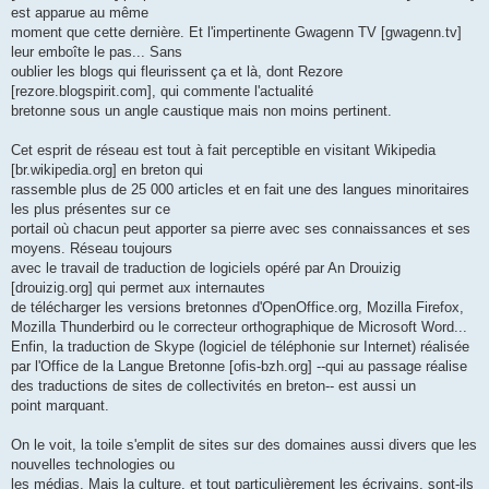
est apparue au même
moment que cette dernière. Et l'impertinente Gwagenn TV [gwagenn.tv]
leur emboîte le pas... Sans
oublier les blogs qui fleurissent ça et là, dont Rezore
[rezore.blogspirit.com], qui commente l'actualité
bretonne sous un angle caustique mais non moins pertinent.
Cet esprit de réseau est tout à fait perceptible en visitant Wikipedia
[br.wikipedia.org] en breton qui
rassemble plus de 25 000 articles et en fait une des langues minoritaires
les plus présentes sur ce
portail où chacun peut apporter sa pierre avec ses connaissances et ses
moyens. Réseau toujours
avec le travail de traduction de logiciels opéré par An Drouizig
[drouizig.org] qui permet aux internautes
de télécharger les versions bretonnes d'OpenOffice.org, Mozilla Firefox,
Mozilla Thunderbird ou le correcteur orthographique de Microsoft Word...
Enfin, la traduction de Skype (logiciel de téléphonie sur Internet) réalisée
par l'Office de la Langue Bretonne [ofis-bzh.org] --qui au passage réalise
des traductions de sites de collectivités en breton-- est aussi un
point marquant.
On le voit, la toile s'emplit de sites sur des domaines aussi divers que les
nouvelles technologies ou
les médias. Mais la culture, et tout particulièrement les écrivains, sont-ils