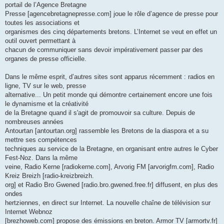
portail de l’Agence Bretagne
Presse [agencebretagnepresse.com] joue le rôle d’agence de presse pour
toutes les associations et
organismes des cinq départements bretons. L’Internet se veut en effet un
outil ouvert permettant à
chacun de communiquer sans devoir impérativement passer par des
organes de presse officielle.
Dans le même esprit, d’autres sites sont apparus récemment : radios en
ligne, TV sur le web, presse
alternative... Un petit monde qui démontre certainement encore une fois
le dynamisme et la créativité
de la Bretagne quand il s'agit de promouvoir sa culture. Depuis de
nombreuses années
Antourtan [antourtan.org] rassemble les Bretons de la diaspora et a su
mettre ses compétences
techniques au service de la Bretagne, en organisant entre autres le Cyber
Fest-Noz. Dans la même
veine, Radio Kerne [radiokerne.com], Arvorig FM [arvorigfm.com], Radio
Kreiz Breizh [radio-kreizbreizh.
org] et Radio Bro Gwened [radio.bro.gwened.free.fr] diffusent, en plus des
ondes
hertziennes, en direct sur Internet. La nouvelle chaîne de télévision sur
Internet Webnoz
[brezhoweb.com] propose des émissions en breton. Armor TV [armortv.fr]