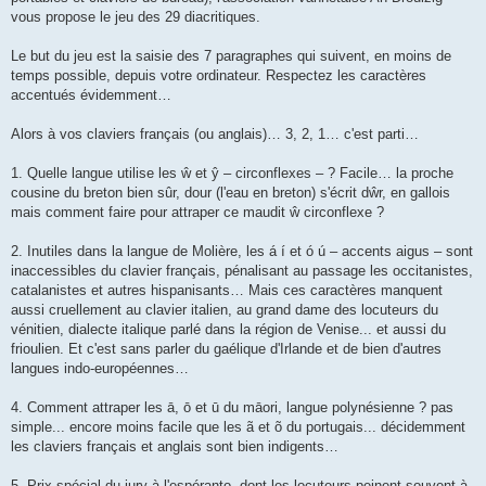
vous propose le jeu des 29 diacritiques.
Le but du jeu est la saisie des 7 paragraphes qui suivent, en moins de
temps possible, depuis votre ordinateur. Respectez les caractères
accentués évidemment…
Alors à vos claviers français (ou anglais)… 3, 2, 1… c'est parti…
1. Quelle langue utilise les ŵ et ŷ – circonflexes – ? Facile… la proche
cousine du breton bien sûr, dour (l'eau en breton) s'écrit dŵr, en gallois
mais comment faire pour attraper ce maudit ŵ circonflexe ?
2. Inutiles dans la langue de Molière, les á í et ó ú – accents aigus – sont
inaccessibles du clavier français, pénalisant au passage les occitanistes,
catalanistes et autres hispanisants… Mais ces caractères manquent
aussi cruellement au clavier italien, au grand dame des locuteurs du
vénitien, dialecte italique parlé dans la région de Venise... et aussi du
frioulien. Et c'est sans parler du gaélique d'Irlande et de bien d'autres
langues indo-européennes…
4. Comment attraper les ā, ō et ū du māori, langue polynésienne ? pas
simple... encore moins facile que les ã et õ du portugais... décidemment
les claviers français et anglais sont bien indigents…
5. Prix spécial du jury à l'espéranto, dont les locuteurs peinent souvent à