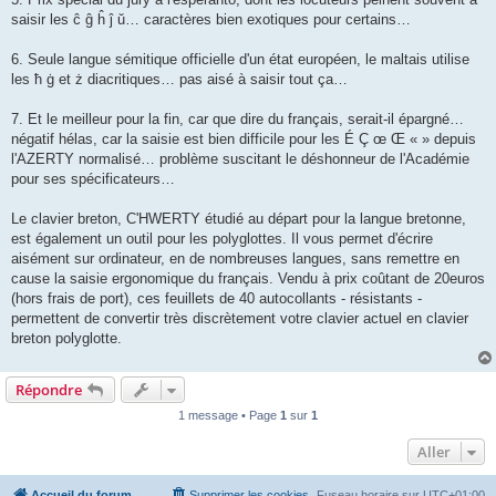
saisir les ĉ ĝ ĥ ĵ ŭ… caractères bien exotiques pour certains…
6. Seule langue sémitique officielle d'un état européen, le maltais utilise
les ħ ġ et ż diacritiques… pas aisé à saisir tout ça…
7. Et le meilleur pour la fin, car que dire du français, serait-il épargné…
négatif hélas, car la saisie est bien difficile pour les É Ç œ Œ « » depuis
l'AZERTY normalisé… problème suscitant le déshonneur de l'Académie
pour ses spécificateurs…
Le clavier breton, C'HWERTY étudié au départ pour la langue bretonne,
est également un outil pour les polyglottes. Il vous permet d'écrire
aisément sur ordinateur, en de nombreuses langues, sans remettre en
cause la saisie ergonomique du français. Vendu à prix coûtant de 20euros
(hors frais de port), ces feuillets de 40 autocollants - résistants -
permettent de convertir très discrètement votre clavier actuel en clavier
breton polyglotte.
Répondre
1 message • Page
1
sur
1
Aller
Accueil du forum
Supprimer les cookies
Fuseau horaire sur
UTC+01:00