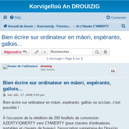
Korvigelloù An DROUIZIG
FAQ
Connexion
R
Accueil du forum
Kerzrouizig - Foromoù An Drouizig
Ar c'hlavier C'HWERTY
e
Bien écrire sur ordinateur en māori, espéranto,
c
gallois...
h
Rechercher
Recherche 
Répondre
e
1 message • Page
1
sur
1
r
drouizig
c
Site Admin
h
e
Bien écrire sur ordinateur en māori, espéranto,
gallois...
r
M
mer. déc. 17, 2008 5:03 pm
e
s
Bien écrire sur ordinateur en māori, espéranto, gallois ou occitan, c'est
s
possible !
a
g
e
À l'occasion de la réédition de 200 feuillets de conversion
AZERTY/QWERTY vers C'HWERTY (pour claviers d'ordinateurs
portables et claviers de bureau), l'association vannetaise An Drouizig