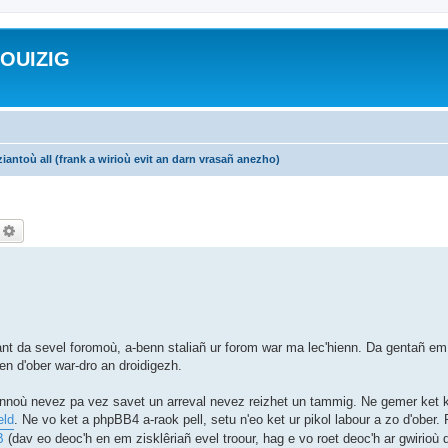
ROUIZIG
iantoù all (frank a wirioù evit an darn vrasañ anezho)
echercher
Recherche avancée
nt da sevel foromoù, a-benn staliañ ur forom war ma lec'hienn. Da gentañ e
 d'ober war-dro an droidigezh.
ennoù nevez pa vez savet un arreval nevez reizhet un tammig. Ne gemer ket k
ld
. Ne vo ket a phpBB4 a-raok pell, setu n'eo ket ur pikol labour a zo d'ober.
B
(dav eo deoc'h en em zisklêriañ evel troour, hag e vo roet deoc'h ar gwirioù d