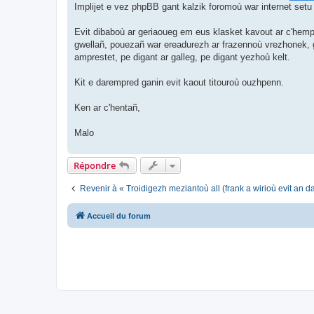
Implijet e vez phpBB gant kalzik foromoù war internet setu
Evit dibaboù ar geriaoueg em eus klasket kavout ar c'hemp
gwellañ, pouezañ war ereadurezh ar frazennoù vrezhonek, ge
amprestet, pe digant ar galleg, pe digant yezhoù kelt.
Kit e darempred ganin evit kaout titouroù ouzhpenn.
Ken ar c'hentañ,
Malo
Répondre
Revenir à « Troidigezh meziantoù all (frank a wirioù evit an 
Accueil du forum