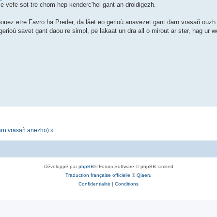
 e vefe sot-tre chom hep kenderc'hel gant an droidigezh.
ouez etre Favro ha Preder, da lâet eo gerioù anavezet gant darn vrasañ ouzh
rioù savet gant daou re simpl, pe lakaat un dra all o mirout ar ster, hag ur 
darn vrasañ anezho) »
Développé par
phpBB
® Forum Software © phpBB Limited
Traduction française officielle
©
Qiaeru
Confidentialité
|
Conditions