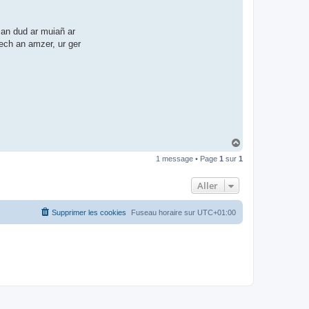
l
o
-
n
 an dud ar muiañ ar
e
wech an amzer, ur ger
t
H
a
1 message • Page
1
sur
1
u
t
Aller
Supprimer les cookies
Fuseau horaire sur
UTC+01:00