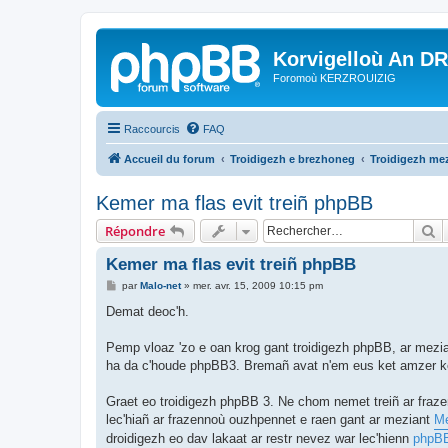
Korvigelloù An D
Foromoù KERZROUIZIG
Raccourcis
FAQ
Accueil du forum
Troidigezh e brezhoneg
Troidigezh mez
Kemer ma flas evit treiñ phpBB
R
Répondre
Kemer ma flas evit treiñ phpBB
M
par
Malo-net
»
mer. avr. 15, 2009 10:15 pm
e
s
Demat deoc'h.
s
a
g
Pemp vloaz 'zo e oan krog gant troidigezh phpBB, ar mezia
e
ha da c'houde phpBB3. Bremañ avat n'em eus ket amzer ken
Graet eo troidigezh phpBB 3. Ne chom nemet treiñ ar fraz
lec'hiañ ar frazennoù ouzhpennet e raen gant ar meziant
Me
droidigezh eo dav lakaat ar restr nevez war lec'hienn
phpB