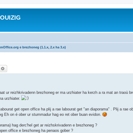
ROUIZIG
nOffice.org e brezhoneg (1.1.x, 2.x ha 3.x)
echercher
Recherche avancée
aat ur reizhkrivadenn brezhoneg er ma urzhiater ha kerzh a ra mat an traoù b
a urzhiater.
bourat get open office ha plij a rae labourat get "an diaporama" . Plij a rae o
neg Eh on é ober ur stummadur hag eo ret ober buan evidon.
porama) hag derc'hel get ar reizhskrivadenn e brezhoneg ?
 open office e brezhoneg ha penaos gober ?