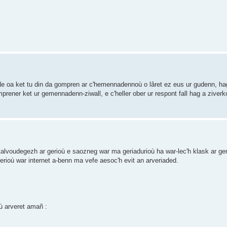
oa ket tu din da gompren ar c'hemennadennoù o lâret ez eus ur gudenn, hag
rener ket ur gemennadenn-ziwall, e c'heller ober ur respont fall hag a ziverko
talvoudegezh ar gerioù e saozneg war ma geriadurioù ha war-lec'h klask ar ge
erioù war internet a-benn ma vefe aesoc'h evit an arveriaded.
où arveret amañ :