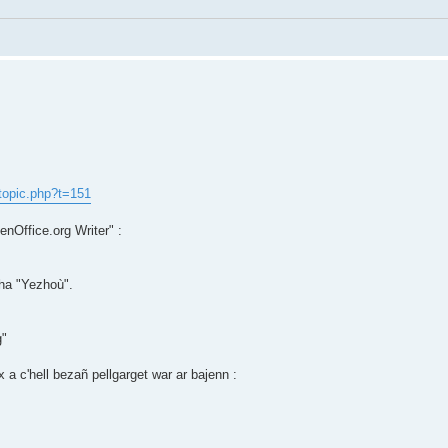
topic.php?t=151
enOffice.org Writer" :
ha "Yezhoù".
g"
c'hell bezañ pellgarget war ar bajenn :