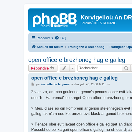
Korvigelloù An D
Foromoù KERZROUIZIG
Raccourcis
FAQ
Accueil du forum
Troidigezh e brezhoneg
Troidigezh Ope
open office e brezhoneg hag e galleg
R
Répondre
open office e brezhoneg hag e galleg
M
par
isabelle de lanjamet
»
dim. juil. 20, 2008 6:11 pm
e
s
2 vlez zo, am boa goulennet genoc'h penaos gober evit lak
s
deoc'h . Ha bremañ eo karget Open office e brezhoneg er m
a
g
e
> Mes, diaes eo din komprenn ar gerioù stelennegezh evit la
galleg rak n'am eus ket amzer evit klask ar gerioù brezho
> Penaos ober evit lakaat open office e galleg (get an dia
Possubl eo pellkargañ open office e galleg ma eh eus dija