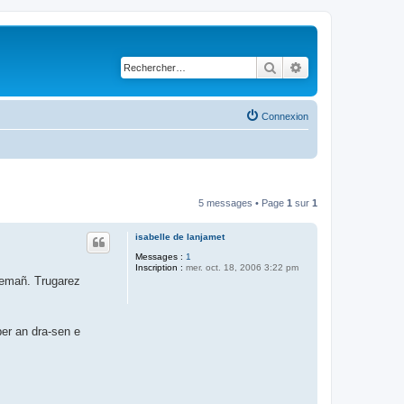
Rechercher
Recherche avancé
Connexion
5 messages • Page
1
sur
1
isabelle de lanjamet
Messages :
1
Inscription :
mer. oct. 18, 2006 3:22 pm
remañ. Trugarez
ber an dra-sen e