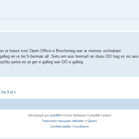
 en ur kaout ivez Open Office e Brezhoneg war ar memez urzhiataer:
alleg en ur lec'h bennak all .Setu em eus bremañ an daou OO hag ez eo aes-
zhtu petra eo ar ger e galleg war OO e galleg.
 ha 3.x) »
Développé par
phpBB
® Forum Software © phpBB Limited
Traduction française officielle
©
Qiaeru
Confidentialité
|
Conditions