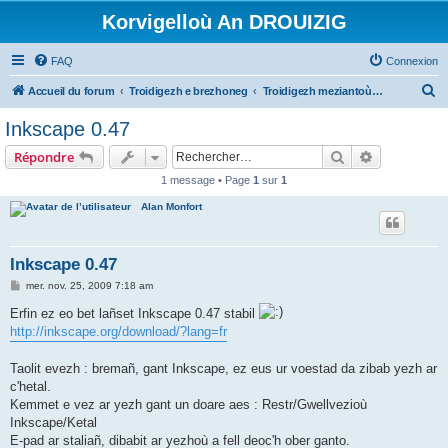
Korvigelloù An DROUIZIG
FAQ
Connexion
R
Accueil du forum
Troidigezh e brezhoneg
Troidigezh meziantoù all (frank a wirioù evit an darn vrasañ anezho)
e
Inkscape 0.47
c
Rechercher
Recherche 
Répondre
h
1 message • Page
1
sur
1
e
Alan Monfort
r
c
h
Inkscape 0.47
e
M
mer. nov. 25, 2009 7:18 am
e
r
s
Erfin ez eo bet lañset Inkscape 0.47 stabil
s
http://inkscape.org/download/?lang=fr
a
g
e
Taolit evezh : bremañ, gant Inkscape, ez eus ur voestad da zibab yezh ar
c'hetal.
Kemmet e vez ar yezh gant un doare aes : Restr/Gwellvezioù
Inkscape/Ketal
E-pad ar staliañ, dibabit ar yezhoù a fell deoc'h ober ganto.