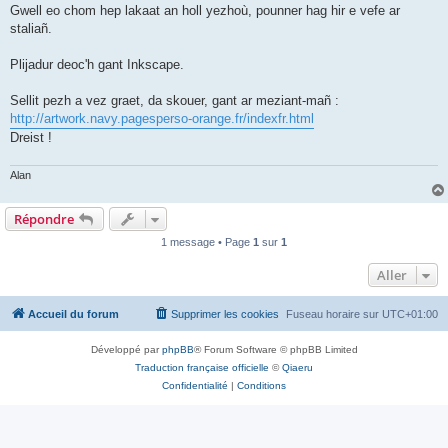
Gwell eo chom hep lakaat an holl yezhoù, pounner hag hir e vefe ar
staliañ.
Plijadur deoc'h gant Inkscape.
Sellit pezh a vez graet, da skouer, gant ar meziant-mañ :
http://artwork.navy.pagesperso-orange.fr/indexfr.html
Dreist !
Alan
Répondre
1 message • Page
1
sur
1
Aller
Accueil du forum
Supprimer les cookies
Fuseau horaire sur
UTC+01:00
Développé par
phpBB
® Forum Software © phpBB Limited
Traduction française officielle
©
Qiaeru
Confidentialité
|
Conditions