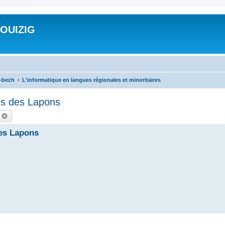
ROUIZIG
a-bezh
L'informatique en langues régionales et minoritaires
es des Lapons
echercher
Recherche avancée
des Lapons