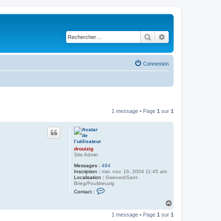
Rechercher
Recherche avancé
Connexion
1 message • Page
1
sur
1
drouizig
Site Admin
Messages :
484
Inscription :
mar. nov. 16, 2004 11:45 am
Localisation :
Gwened/Sant-
Brieg/Pouldreuzig
C
Contact :
o
n
H
t
a
a
1 message • Page
1
sur
1
u
c