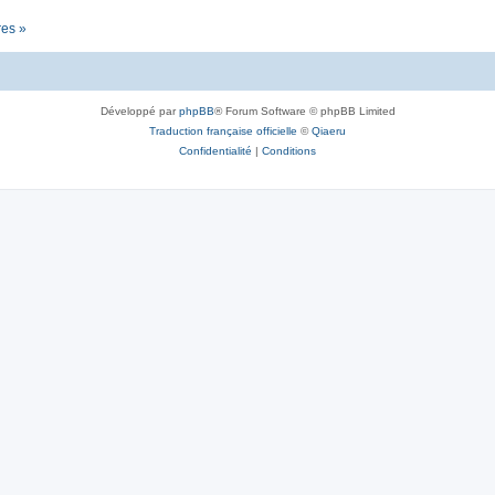
res »
Développé par
phpBB
® Forum Software © phpBB Limited
Traduction française officielle
©
Qiaeru
Confidentialité
|
Conditions