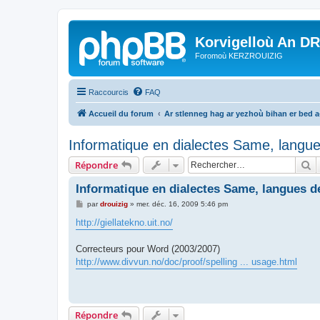
Korvigelloù An D
Foromoù KERZROUIZIG
Raccourcis
FAQ
Accueil du forum
Ar stlenneg hag ar yezhoù bihan er bed 
Informatique en dialectes Same, langu
R
Répondre
Informatique en dialectes Same, langues 
M
par
drouizig
»
mer. déc. 16, 2009 5:46 pm
e
s
http://giellatekno.uit.no/
s
a
g
Correcteurs pour Word (2003/2007)
e
http://www.divvun.no/doc/proof/spelling ... usage.html
Répondre