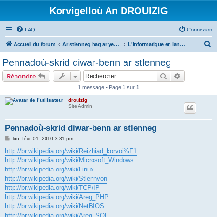
Korvigelloù An DROUIZIG
FAQ
Connexion
R
Accueil du forum
Ar stlenneg hag ar yezhoù bihan er bed a-bezh
L'informatique en langues régionales et minoritaires
e
Pennadoù-skrid diwar-benn ar stlenneg
c
Rechercher
Recherche 
Répondre
h
1 message • Page
1
sur
1
e
drouizig
r
Site Admin
c
h
Pennadoù-skrid diwar-benn ar stlenneg
e
M
lun. févr. 01, 2010 3:31 pm
e
r
s
http://br.wikipedia.org/wiki/Reizhiad_korvoi%F1
s
http://br.wikipedia.org/wiki/Microsoft_Windows
a
g
http://br.wikipedia.org/wiki/Linux
e
http://br.wikipedia.org/wiki/Stlennvon
http://br.wikipedia.org/wiki/TCP/IP
http://br.wikipedia.org/wiki/Areg_PHP
http://br.wikipedia.org/wiki/NetBIOS
http://br.wikipedia.org/wiki/Areg_SQL