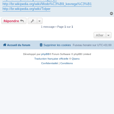
http://br.wikipedia.org/wiki/Modo%C3%B9_kevrega%C3%B1
http://br.wikipedia.org/wiki/Tolper
Répondre
1 message • Page
1
sur
1
Aller
Accueil du forum
Supprimer les cookies
Fuseau horaire sur
UTC+01:00
Développé par
phpBB
® Forum Software © phpBB Limited
Traduction française officielle
©
Qiaeru
Confidentialité
|
Conditions