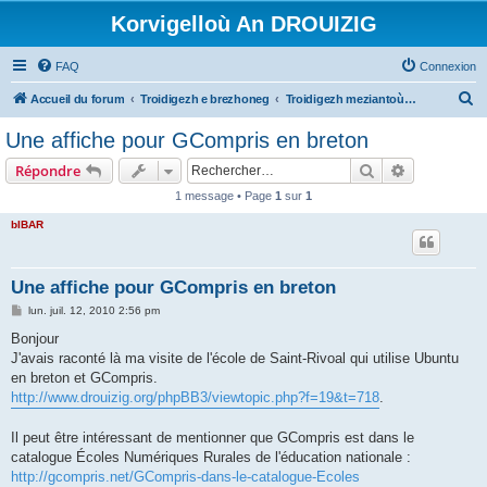
Korvigelloù An DROUIZIG
FAQ
Connexion
R
Accueil du forum
Troidigezh e brezhoneg
Troidigezh meziantoù all (frank a wirioù evit an darn vrasañ anezho)
e
Une affiche pour GCompris en breton
c
Rechercher
Recherche 
Répondre
h
1 message • Page
1
sur
1
e
bIBAR
r
c
h
Une affiche pour GCompris en breton
e
M
lun. juil. 12, 2010 2:56 pm
e
r
s
Bonjour
s
J'avais raconté là ma visite de l'école de Saint-Rivoal qui utilise Ubuntu
a
g
en breton et GCompris.
e
http://www.drouizig.org/phpBB3/viewtopic.php?f=19&t=718
.
Il peut être intéressant de mentionner que GCompris est dans le
catalogue Écoles Numériques Rurales de l'éducation nationale :
http://gcompris.net/GCompris-dans-le-catalogue-Ecoles