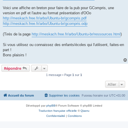
Voici une affiche en breton pour faire de la pub pour GCompris, une
version en pdf et l'autre au format présentation d'OOo
http://meskach.free.fr/arbo/Ubuntu-br/gcompris.pdf
http://meskach.free.fr/arbo/Ubuntu-br/gcompris.odp
(Tirés de la page
http://meskach.free.fr/arbo/Ubuntu-br/ressources.html
)
Si vous utilisez ou connaissez des enfants/écoles qui l'utilisent, faites-en
part !
Bons plaisirs !
Répondre
1 message • Page
1
sur
1
Aller
Accueil du forum
Supprimer les cookies
Fuseau horaire sur
UTC+01:00
Développé par
phpBB
® Forum Software © phpBB Limited
Traduction française officielle
©
Qiaeru
Confidentialité
|
Conditions