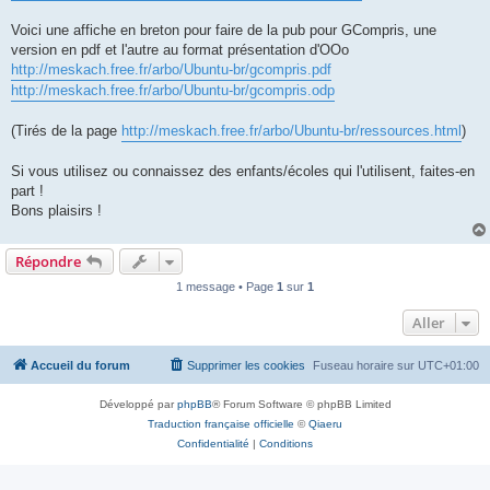
Voici une affiche en breton pour faire de la pub pour GCompris, une
version en pdf et l'autre au format présentation d'OOo
http://meskach.free.fr/arbo/Ubuntu-br/gcompris.pdf
http://meskach.free.fr/arbo/Ubuntu-br/gcompris.odp
(Tirés de la page
http://meskach.free.fr/arbo/Ubuntu-br/ressources.html
)
Si vous utilisez ou connaissez des enfants/écoles qui l'utilisent, faites-en
part !
Bons plaisirs !
Répondre
1 message • Page
1
sur
1
Aller
Accueil du forum
Supprimer les cookies
Fuseau horaire sur
UTC+01:00
Développé par
phpBB
® Forum Software © phpBB Limited
Traduction française officielle
©
Qiaeru
Confidentialité
|
Conditions