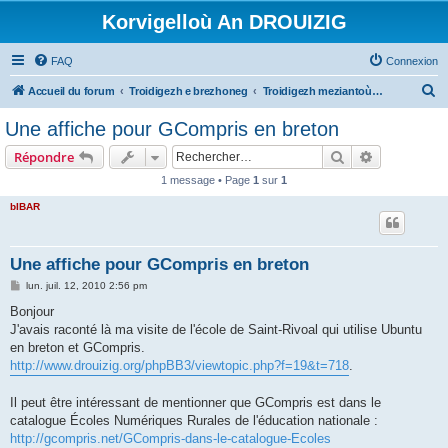
Korvigelloù An DROUIZIG
FAQ
Connexion
R
Accueil du forum
Troidigezh e brezhoneg
Troidigezh meziantoù all (frank a wirioù evit an darn vrasañ anezho)
e
Une affiche pour GCompris en breton
c
Rechercher
Recherche 
Répondre
h
1 message • Page
1
sur
1
e
bIBAR
r
c
h
Une affiche pour GCompris en breton
e
M
lun. juil. 12, 2010 2:56 pm
e
r
s
Bonjour
s
J'avais raconté là ma visite de l'école de Saint-Rivoal qui utilise Ubuntu
a
g
en breton et GCompris.
e
http://www.drouizig.org/phpBB3/viewtopic.php?f=19&t=718
.
Il peut être intéressant de mentionner que GCompris est dans le
catalogue Écoles Numériques Rurales de l'éducation nationale :
http://gcompris.net/GCompris-dans-le-catalogue-Ecoles