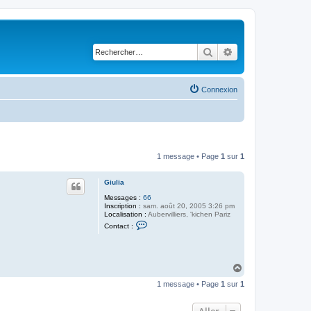
Rechercher
Recherche avancé
Connexion
1 message • Page
1
sur
1
Giulia
Messages :
66
Inscription :
sam. août 20, 2005 3:26 pm
Localisation :
Aubervilliers, 'kichen Pariz
C
Contact :
o
n
t
a
c
H
t
a
e
1 message • Page
1
sur
1
u
r
t
G
i
Aller