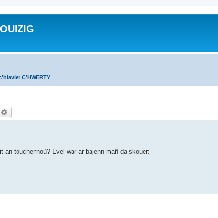
ROUIZIG
 c'hlavier C'HWERTY
echercher
Recherche avancée
evit an touchennoù? Evel war ar bajenn-mañ da skouer: