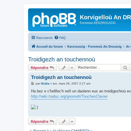
Korvigelloù An D
Foromoù KERZROUIZIG
Raccourcis
FAQ
Accueil du forum
Kerzrouizig - Foromoù An Drouizig
Ar
Troidigezh an touchennoù
R
Répondre
Troidigezh an touchennoù
M
par
Giulia
»
lun. mars 26, 2007 2:17 am
e
s
Ha bez e c'hellfec'h reiñ un daolenn eus an troidigezhioù 
s
http://wiki.traduc.org/gnomefr/TouchesClavier
a
g
e
Répondre
Revenir à « Ar c'hlavier C'HWERTY »