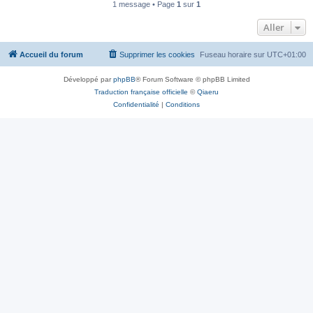
1 message • Page
1
sur
1
Aller
Accueil du forum
Supprimer les cookies
Fuseau horaire sur
UTC+01:00
Développé par
phpBB
® Forum Software © phpBB Limited
Traduction française officielle
©
Qiaeru
Confidentialité
|
Conditions