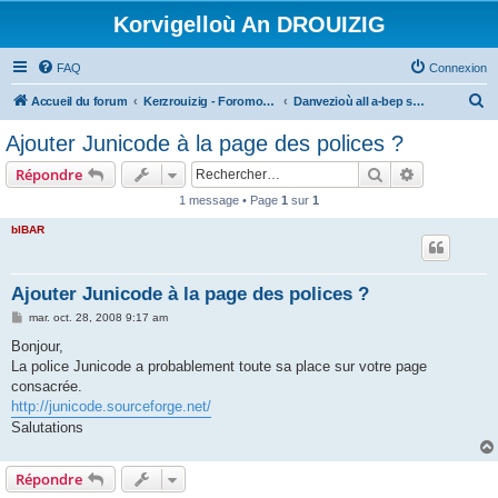
Korvigelloù An DROUIZIG
FAQ
Connexion
R
Accueil du forum
Kerzrouizig - Foromoù An Drouizig
Danvezioù all a-bep seurt
e
Ajouter Junicode à la page des polices ?
c
Rechercher
Recherche 
Répondre
h
1 message • Page
1
sur
1
e
bIBAR
r
c
h
Ajouter Junicode à la page des polices ?
e
M
mar. oct. 28, 2008 9:17 am
e
r
s
Bonjour,
s
La police Junicode a probablement toute sa place sur votre page
a
g
consacrée.
e
http://junicode.sourceforge.net/
Salutations
Répondre