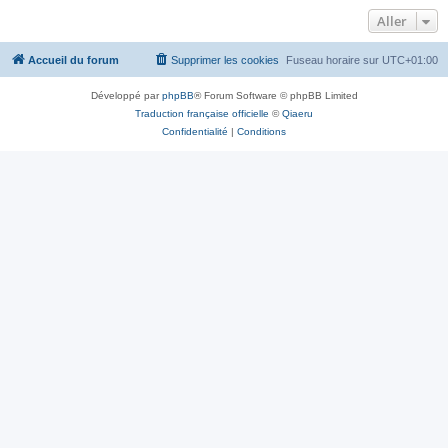
Aller
Accueil du forum
Supprimer les cookies
Fuseau horaire sur
UTC+01:00
Développé par
phpBB
® Forum Software © phpBB Limited
Traduction française officielle
©
Qiaeru
Confidentialité
|
Conditions