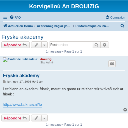
Korvigelloù An DROUIZIG
FAQ
Connexion
R
Accueil du forum
Ar stlenneg hag ar yezhoù bihan er bed a-bezh
L'informatique en langues régionales et minoritaires
e
Fryske akademy
c
Rechercher
Recherche 
Répondre
h
1 message • Page
1
sur
1
e
drouizig
r
Site Admin
c
h
Fryske akademy
e
M
lun. nov. 17, 2008 9:45 am
e
r
s
Lec'hienn an akademi frisek, meret eo ganto ur reizher reizhkrivañ evit ar
s
frisek :
a
g
e
http://www.fa.knaw.nl/fa
Répondre
1 message • Page
1
sur
1