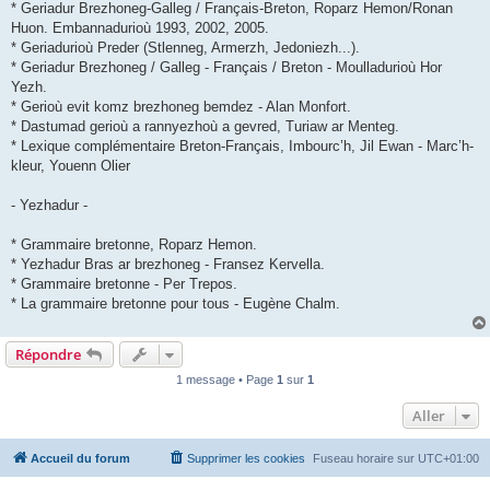
* Geriadur Brezhoneg-Galleg / Français-Breton, Roparz Hemon/Ronan
Huon. Embannadurioù 1993, 2002, 2005.
* Geriadurioù Preder (Stlenneg, Armerzh, Jedoniezh...).
* Geriadur Brezhoneg / Galleg - Français / Breton - Moulladurioù Hor
Yezh.
* Gerioù evit komz brezhoneg bemdez - Alan Monfort.
* Dastumad gerioù a rannyezhoù a gevred, Turiaw ar Menteg.
* Lexique complémentaire Breton-Français, Imbourc’h, Jil Ewan - Marc’h-
kleur, Youenn Olier
- Yezhadur -
* Grammaire bretonne, Roparz Hemon.
* Yezhadur Bras ar brezhoneg - Fransez Kervella.
* Grammaire bretonne - Per Trepos.
* La grammaire bretonne pour tous - Eugène Chalm.
Répondre
1 message • Page
1
sur
1
Aller
Accueil du forum
Supprimer les cookies
Fuseau horaire sur
UTC+01:00