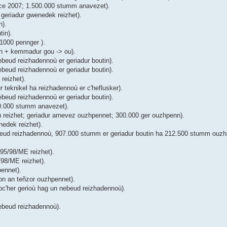
ice 2007; 1.500.000 stumm anavezet).
geriadur gwenedek reizhet).
n).
tin).
1000 pennger ).
in + kemmadur gou -> ou).
beud reizhadennoù er geriadur boutin).
beud reizhadennoù er geriadur boutin).
reizhet).
teknikel ha reizhadennoù er c'heflusker).
beud reizhadennoù er geriadur boutin).
00.000 stumm anavezet).
ù reizhet; geriadur arnevez ouzhpennet; 300.000 ger ouzhpenn).
edek reizhet).
eud reizhadennoù, 907.000 stumm er geriadur boutin ha 212.500 stumm ouzhp
 95/98/ME reizhet).
/98/ME reizhet).
ennet).
on an teñzor ouzhpennet).
oc'her gerioù hag un nebeud reizhadennoù).
ebeud reizhadennoù).