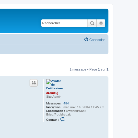
Rechercher
Recherche avancé
Connexion
1 message • Page
1
sur
1
drouizig
Site Admin
Messages :
484
Inscription :
mar. nov. 16, 2004 11:45 am
Localisation :
Gwened/Sant-
Brieg/Pouldreuzig
C
Contact :
o
n
t
a
c