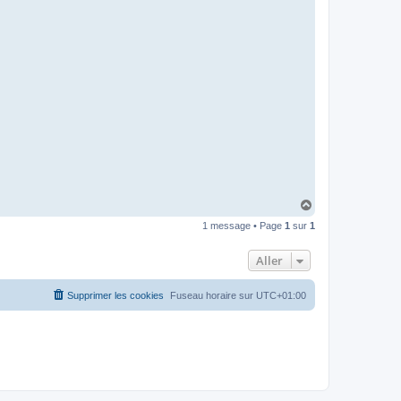
H
a
1 message • Page
1
sur
1
u
t
Aller
Supprimer les cookies
Fuseau horaire sur
UTC+01:00