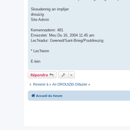
Skeudennig an implijer
drouizig
Site Admin
Kemennadenn: 481
Emezelet: Meu Du 16, 2004 11:45 am
Lec'hiadur: Gwened/Sant-Brieg/Pouldreuzig
* Lec'hienn
E-lein
Répondre
Revenir à « An DROUIZIG Difazier »
Accueil du forum