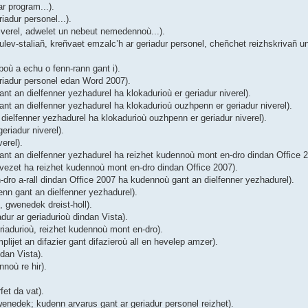
r program...).
adur personel...).
verel, adwelet un nebeut nemedennoù...).
ev-staliañ, kreñvaet emzalc’h ar geriadur personel, cheñchet reizhskrivañ un
où a echu o fenn-rann gant i).
riadur personel edan Word 2007).
 an dielfenner yezhadurel ha klokadurioù er geriadur niverel).
t an dielfenner yezhadurel ha klokadurioù ouzhpenn er geriadur niverel).
ielfenner yezhadurel ha klokadurioù ouzhpenn er geriadur niverel).
riadur niverel).
erel).
nt an dielfenner yezhadurel ha reizhet kudennoù mont en-dro dindan Office 2
ezet ha reizhet kudennoù mont en-dro dindan Office 2007).
ro a-rall dindan Office 2007 ha kudennoù gant an dielfenner yezhadurel).
nn gant an dielfenner yezhadurel).
 gwenedek dreist-holl).
ur ar geriadurioù dindan Vista).
iadurioù, reizhet kudennoù mont en-dro).
ijet an difazier gant difazieroù all en hevelep amzer).
dan Vista).
noù re hir).
et da vat).
enedek; kudenn arvarus gant ar geriadur personel reizhet).