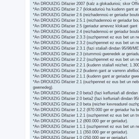
*An DROUIZIG Difazier 2007 (kalz a glokadurioù; skor Off
*An DROUIZIG Difazier 2.7 (klokadurioù ha kudenn gant ar 
*An DROUIZIG Difazier 2.6 (reizhadennoù er geriadur bouti
*An DROUIZIG Difazier 2.5.1 (reizhadennoù er geriadur bou
*An DROUIZIG Difazier 2.5 (geriadur arnevez klokaet gant 
*An DROUIZIG Difazier 2.4 (reizhadennoù er geriadur bout
*An DROUIZIG Difazier 2.3.3 (ouzhpennet ez eus bet un ne
*An DROUIZIG Difazier 2.3.2 (ouzhpennet ez eus bet un ne
*An DROUIZIG Difazier 2.3.1 (fazi staliañ dindan 95/98/ME 
*An DROUIZIG Difazier 2.3 (stummoù gwenedek ar geriadur 
*An DROUIZIG Difazier 2.2.2 (ouzhpennet ez eus bet un ne
*An DROUIZIG Difazier 2.2.1 (kudenn staliañ reizhet; 1.3
*An DROUIZIG Difazier 2.2 (kudenn gant ar varrenn afellio
*An DROUIZIG Difazier 2.1.1 (kudenn gant ar geriadur gwen
*An DROUIZIG Difazier 2.1 (ouzhpennet ez eus bet un neb
gwenedeg).
*An DROUIZIG Difazier 2.0 beta3 (fazi kefluniañ all dindan
*An DROUIZIG Difazier 2.0 beta2 (fazi kefluniañ dindan 95
*An DROUIZIG Difazier 2.0 beta (reizher kevreadurel ouzhp
*An DROUIZIG Difazier 1.2.2 (870.000 ger er geriadur ha b
*An DROUIZIG Difazier 1.2.1 (ouzhpennet ez eus bet un tr
*An DROUIZIG Difazier 1.2 (800.000 ger er geriadur).
*An DROUIZIG Difazier 1.1.1 (ouzhpennet ez eus bet un n
*An DROUIZIG Difazier 1.1 (350.000 ger er geriadur).
*An DROUIZIG Difazier 1.0 (250.000 ger er geriadur).