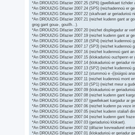
*An DROUIZIG Difazier 2007.25 (SP6) (gwellekaet tizhder a
*An DROUIZIG Difazier 2007.24 (SP5) (reizhadennoù er geri
*An DROUIZIG Difazier 2007.22 (skañvaet ar geriadurioù ni
*An DROUIZIG Difazier 2007.21 (reizhet kudenn gant ar goul
grog gant goua-, gouïlh...).
*An DROUIZIG Difazier 2007.20 (reizhet displegadur ar verb
*An DROUIZIG Difazier 2007.19 (reizhet kudenn gant ar ge
*An DROUIZIG Difazier 2007.18 (SP4) (reizhet kudennoù gant
*An DROUIZIG Difazier 2007.17 (SP3) (reizhet kudennoù gan
*An DROUIZIG Difazier 2007.16 (reizhet kudennoù gant an d
*An DROUIZIG Difazier 2007.15 (klokadurioù ouzhpenn er ge
*An DROUIZIG Difazier 2007.14 (klokadurioù er geriadur niv
*An DROUIZIG Difazier 2007.13 (SP2) (reizhet kudennoù ga
*An DROUIZIG Difazier 2007.12 (stummoù e -(i)oùigoù anav
*An DROUIZIG Difazier 2007.11 (reizhet kudennoù mont en-d
*An DROUIZIG Difazier 2007.10 (SP1) (reizhet meur a gude
*An DROUIZIG Difazier 2007.09 (klokadurioù er geriadurioù,
*An DROUIZIG Difazier 2007.08 (reizhet kudenn gant kargad
*An DROUIZIG Difazier 2007.07 (gwellekaet kargadur ar ger
*An DROUIZIG Difazier 2007.06 (reizhet kudenn pa veze impl
*An DROUIZIG Difazier 2007.05 (reizhet kudenn staliañ din
*An DROUIZIG Difazier 2007.04 (reizhet kudenn gant frazen
*An DROUIZIG Difazier 2007.03 (geriadurioù klokaet).
*An DROUIZIG Difazier 2007.02 (difazier kevreadurel enkorf
*An DROUIZIG Difazier 2007.01 (klokadurioù er geriadur gw