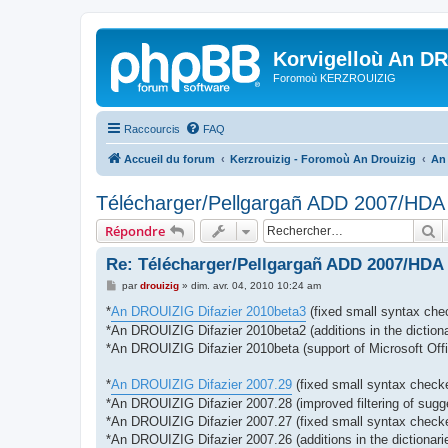
Korvigelloù An D
Foromoù KERZROUIZIG
Raccourcis
FAQ
Accueil du forum
Kerzrouizig - Foromoù An Drouizig
An
Télécharger/Pellgargañ ADD 2007/HD
R
Répondre
Re: Télécharger/Pellgargañ ADD 2007/HDA
M
par
drouizig
»
dim. avr. 04, 2010 10:24 am
e
s
*
An DROUIZIG Difazier 2010beta3
(fixed small syntax chec
s
*An DROUIZIG Difazier 2010beta2 (additions in the dictiona
a
g
*An DROUIZIG Difazier 2010beta (support of Microsoft Offi
e
*
An DROUIZIG Difazier 2007.29
(fixed small syntax checke
*An DROUIZIG Difazier 2007.28 (improved filtering of sugg
*An DROUIZIG Difazier 2007.27 (fixed small syntax checker
*An DROUIZIG Difazier 2007.26 (additions in the dictionari