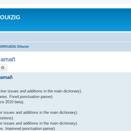
ROUIZIG
 DROUIZIG Difazier
A amañ
echercher
Recherche avancée
 amañ
ker issues and additions in the main dictionary).
ries. Fixed ponctuation parser).
ce 2010 beta).
r issues and additions in the main dictionary).
estions).
 issues and additions in the main dictionary).
es. Improved ponctuation parser).