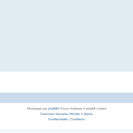
Développé par
phpBB
® Forum Software © phpBB Limited
Traduction française officielle
©
Qiaeru
Confidentialité
|
Conditions