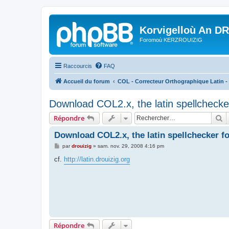
Korvigelloù An D
Foromoù KERZROUIZIG
Raccourcis
FAQ
Accueil du forum
COL - Correcteur Orthographique Latin - 
Download COL2.x, the latin spellchecker
R
Répondre
Download COL2.x, the latin spellchecker fo
M
par
drouizig
»
sam. nov. 29, 2008 4:16 pm
e
s
cf.
http://latin.drouizig.org
s
a
g
e
Répondre