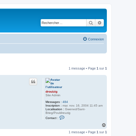
Rechercher
Recherche avancé
Connexion
1 message • Page
1
sur
1
drouizig
Site Admin
Messages :
484
Inscription :
mar. nov. 16, 2004 11:45 am
Localisation :
Gwened/Sant-
Brieg/Pouldreuzig
C
Contact :
o
n
H
t
a
a
1 message • Page
1
sur
1
u
c