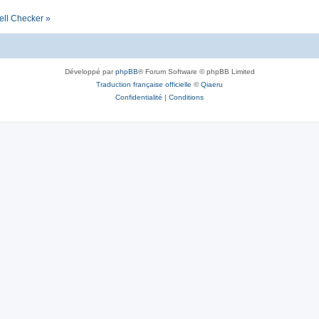
ell Checker »
Développé par
phpBB
® Forum Software © phpBB Limited
Traduction française officielle
©
Qiaeru
Confidentialité
|
Conditions