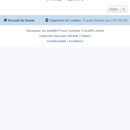
Aller
Accueil du forum
Supprimer les cookies
Fuseau horaire sur
UTC+01:00
Développé par
phpBB
® Forum Software © phpBB Limited
Traduction française officielle
©
Qiaeru
Confidentialité
|
Conditions