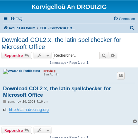
Korvigelloù An DROUIZIG
FAQ
Connexion
R
Accueil du forum
COL - Correcteur Orthographique Latin - Latin Spell Checker
e
Download COL2.x, the latin spellchecker for
c
Microsoft Office
h
Rechercher
Recherche 
Répondre
e
1 message • Page
1
sur
1
r
drouizig
c
Site Admin
h
e
Download COL2.x, the latin spellchecker for
Microsoft Office
r
M
sam. nov. 29, 2008 4:16 pm
e
s
cf.
http://latin.drouizig.org
s
a
g
e
Répondre
1 message • Page
1
sur
1