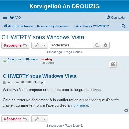
Korvigelloù An DROUIZIG
FAQ
Connexion
R
Accueil du forum
Kerzrouizig - Foromoù An Drouizig
Ar c'hlavier C'HWERTY
e
C’HWERTY sous Windows Vista
c
Rechercher
Recherche 
Répondre
h
1 message • Page
1
sur
1
e
drouizig
r
Site Admin
c
h
C’HWERTY sous Windows Vista
e
M
sam. déc. 06, 2008 3:33 pm
e
r
s
Windows Vista propose une entrée pour la langue bretonne.
s
a
g
Cela se retrouve également à la configuration du périphérique d'entrée
e
clavier, comme le montre l'aperçu d'écran
ici-même
.
Répondre
1 message • Page
1
sur
1