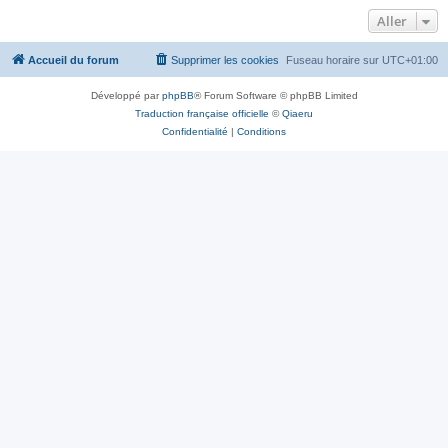
Aller
Accueil du forum
Supprimer les cookies
Fuseau horaire sur
UTC+01:00
Développé par
phpBB
® Forum Software © phpBB Limited
Traduction française officielle
©
Qiaeru
Confidentialité
|
Conditions